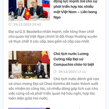
động lực mạnh mẽ cho sự
phát triển hợp tác nhiều
mặt Việt Nam – Liên bang
Nga
29/12/2025 20:40’
Đại sứ G.S. Bezdetko nhấn mạnh, nền tảng then chốt
cho quan hệ Việt-Nga chính là đối thoại thường xuyên
và thực chất ở các cấp, bao gồm cả cấp cao nhất.
Chủ tịch nước Lương
Cường tiếp Đại sứ
Campuchia chào từ biệt
29/12/2025 17:11’
Chủ tịch nước đánh giá cao
và chúc mừng Đại sứ Chea Kimtha đã hoàn thành xuất
sắc nhiệm kỳ công tác, có nhiều đóng góp tích cực cho
việc củng cố và phát triển quan hệ hữu nghị, hợp tác
toàn diện giữa hai nước.