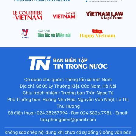
Cơ quan chủ quản: Thông tấn xã Việt Nam
Địa chỉ: Số 05 Lý Thường Kiệt, Cửa Nam, Hà Nội
Chịu trách nhiệm: Trưởng ban Trần Ngọc Tú
Phó Trưởng ban: Hoàng Như Hoa, Nguyễn Văn Nhật, Lê Thị
Thu Hương
Số điện thoại: 024.38257994 - Fax: 024.3826.7981 - Email:
tap.phongbien@gmail.com
Không sao chép nội dung khi chưa có sự đồng ý bằng văn bản