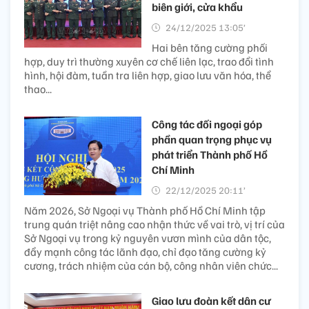
biên giới, cửa khẩu
24/12/2025 13:05’
Hai bên tăng cường phối
hợp, duy trì thường xuyên cơ chế liên lạc, trao đổi tình
hình, hội đàm, tuần tra liên hợp, giao lưu văn hóa, thể
thao...
Công tác đối ngoại góp
phần quan trọng phục vụ
phát triển Thành phố Hồ
Chí Minh
22/12/2025 20:11’
Năm 2026, Sở Ngoại vụ Thành phố Hồ Chí Minh tập
trung quán triệt nâng cao nhận thức về vai trò, vị trí của
Sở Ngoại vụ trong kỷ nguyên vươn mình của dân tộc,
đẩy mạnh công tác lãnh đạo, chỉ đạo tăng cường kỷ
cương, trách nhiệm của cán bộ, công nhân viên chức...
Giao lưu đoàn kết dân cư