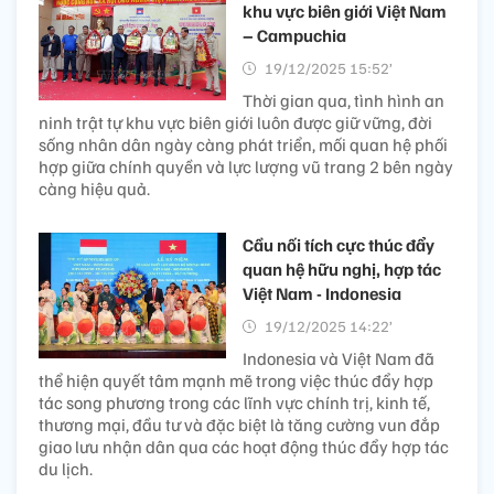
khu vực biên giới Việt Nam
– Campuchia
19/12/2025 15:52’
Thời gian qua, tình hình an
ninh trật tự khu vực biên giới luôn được giữ vững, đời
sống nhân dân ngày càng phát triển, mối quan hệ phối
hợp giữa chính quyền và lực lượng vũ trang 2 bên ngày
càng hiệu quả.
Cầu nối tích cực thúc đẩy
quan hệ hữu nghị, hợp tác
Việt Nam - Indonesia
19/12/2025 14:22’
Indonesia và Việt Nam đã
thể hiện quyết tâm mạnh mẽ trong việc thúc đẩy hợp
tác song phương trong các lĩnh vực chính trị, kinh tế,
thương mại, đầu tư và đặc biệt là tăng cường vun đắp
giao lưu nhận dân qua các hoạt động thúc đẩy hợp tác
du lịch.