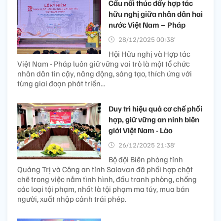
Cầu nối thúc đẩy hợp tác
hữu nghị giữa nhân dân hai
nước Việt Nam – Pháp
28/12/2025 00:38’
Hội Hữu nghị và Hợp tác
Việt Nam - Pháp luôn giữ vững vai trò là một tổ chức
nhân dân tin cậy, năng động, sáng tạo, thích ứng với
từng giai đoạn phát triển...
Duy trì hiệu quả cơ chế phối
hợp, giữ vững an ninh biên
giới Việt Nam - Lào
26/12/2025 21:38’
Bộ đội Biên phòng tỉnh
Quảng Trị và Công an tỉnh Salavan đã phối hợp chặt
chẽ trong việc nắm tình hình, đấu tranh phòng, chống
các loại tội phạm, nhất là tội phạm ma túy, mua bán
người, xuất nhập cảnh trái phép.