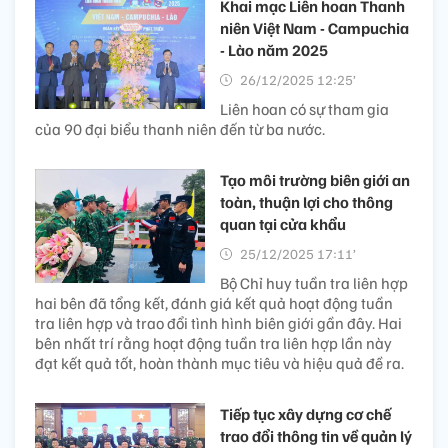
Khai mạc Liên hoan Thanh
niên Việt Nam - Campuchia
- Lào năm 2025
26/12/2025 12:25’
Liên hoan có sự tham gia
của 90 đại biểu thanh niên đến từ ba nước.
Tạo môi trường biên giới an
toàn, thuận lợi cho thông
quan tại cửa khẩu
25/12/2025 17:11’
Bộ Chỉ huy tuần tra liên hợp
hai bên đã tổng kết, đánh giá kết quả hoạt động tuần
tra liên hợp và trao đổi tình hình biên giới gần đây. Hai
bên nhất trí rằng hoạt động tuần tra liên hợp lần này
đạt kết quả tốt, hoàn thành mục tiêu và hiệu quả đề ra.
Tiếp tục xây dựng cơ chế
trao đổi thông tin về quản lý