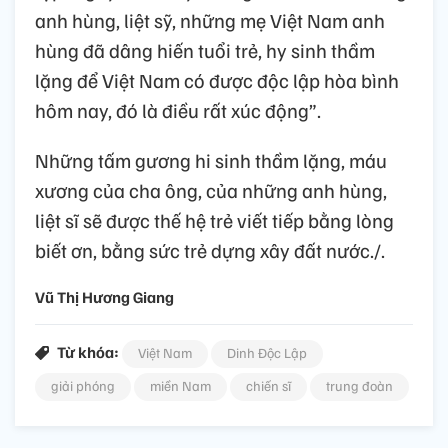
anh hùng, liệt sỹ, những mẹ Việt Nam anh
hùng đã dâng hiến tuổi trẻ, hy sinh thầm
lặng để Việt Nam có được độc lập hòa bình
hôm nay, đó là điều rất xúc động”.
Những tấm gương hi sinh thầm lặng, máu
xương của cha ông, của những anh hùng,
liệt sĩ sẽ được thế hệ trẻ viết tiếp bằng lòng
biết ơn, bằng sức trẻ dựng xây đất nước./.
Vũ Thị Hương Giang
Từ khóa:
Việt Nam
Dinh Độc Lập
giải phóng
miền Nam
chiến sĩ
trung đoàn