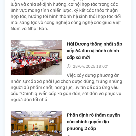
luận và chia sẻ định hướng, cơ hội hợp tác trong các
lĩnh vực mang tính chiến lược, ký kết các thỏa thuận
hợp tác, hướng tới hình thành hệ sinh thái hợp tác đổi
mới sáng tạo và công nghiệp công nghệ cao giữa Việt
Nam và Nhật Bản.
Hải Dương thống nhất sắp
xếp 64 đơn vị hành chính
cấp xã mới
28/04/2025 18:00’
Việc xây dựng phương án
nhân sự cấp xã phải lựa chọn được đúng, trúng những
người đủ phẩm chất, năng lực, uy tín để đáp ứng yêu
cầu “Chính quyền cấp xã gần dân, sát dân và phục vụ
người dân tốt nhất
Phân định rõ thẩm quyền
của chính quyền địa
phương 2 cấp