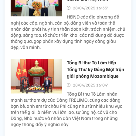
28/04/2025 16:35’
HĐND các địa phương đề
nghị các cấp, ngành, cán bộ, đảng viên và toàn thể
nhân dân phát huy tinh thần đoàn kết, trách nhiệm, chủ
động, sáng tạo, tổ chức triển khai các nội dung đã được
thông qua, góp phần xây dựng tỉnh ngày càng giàu
đẹp, văn minh.
Tổng Bí thư Tô Lâm tiếp
Tổng Thư ký Đảng Mặt trận
giải phóng Mozambique
28/04/2025 16:04’
Tổng Bí thư Tô Lâm nhấn
mạnh sự tham dự của Đảng FRELIMO, cùng các đảng
bạn bè, anh em từ châu Phi cũng như từ nhiều khu vực
trên thế giới là niềm vui lớn lao, sự ủng hộ, cổ vũ cho
Đảng, Nhà nước và nhân dân Việt Nam trong những
ngày tháng đầy ý nghĩa này