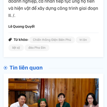
doanh nghiệp, cá nhân tiếp tục ủng hộ tiền
và hiện vật để xây dựng công trình giai đoạn
II. /.
Lê Quang Quyết
Từ khóa:
Chiến thắng Điện Biên Phủ
tri ân
liệt sỹ
đèo Pha Đin
Tin liên quan