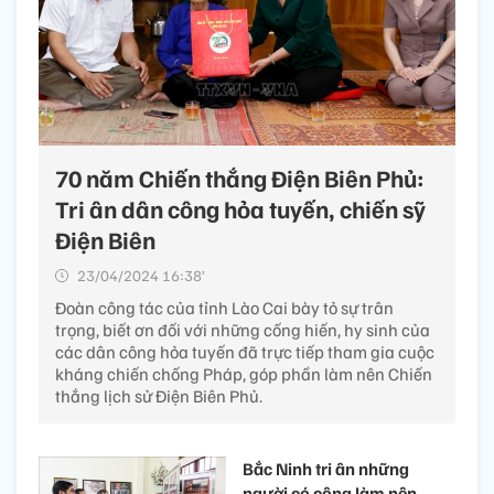
70 năm Chiến thắng Điện Biên Phủ:
Tri ân dân công hỏa tuyến, chiến sỹ
Điện Biên
23/04/2024 16:38’
Đoàn công tác của tỉnh Lào Cai bày tỏ sự trân
trọng, biết ơn đối với những cống hiến, hy sinh của
các dân công hỏa tuyến đã trực tiếp tham gia cuộc
kháng chiến chống Pháp, góp phần làm nên Chiến
thắng lịch sử Điện Biên Phủ.
Bắc Ninh tri ân những
người có công làm nên