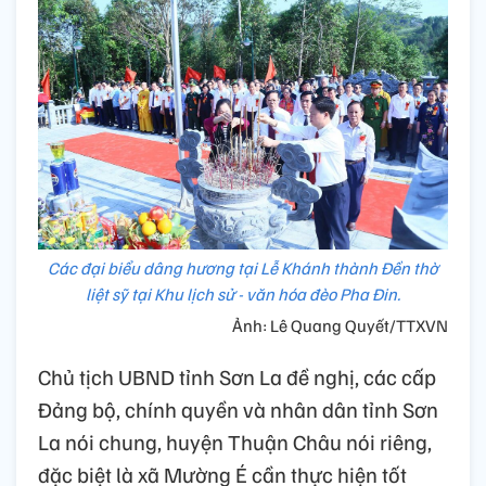
Các đại biểu dâng hương tại Lễ Khánh thành Đền thờ
liệt sỹ tại Khu lịch sử - văn hóa đèo Pha Đin.
Ảnh: Lê Quang Quyết/TTXVN
Chủ tịch UBND tỉnh Sơn La đề nghị, các cấp
Đảng bộ, chính quyền và nhân dân tỉnh Sơn
La nói chung, huyện Thuận Châu nói riêng,
đặc biệt là xã Mường É cần thực hiện tốt