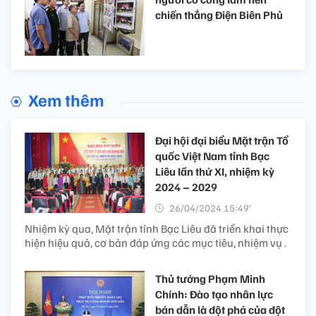
chiến thắng Điện Biên Phủ
Xem thêm
Đại hội đại biểu Mặt trận Tổ
quốc Việt Nam tỉnh Bạc
Liêu lần thứ XI, nhiệm kỳ
2024 – 2029
26/04/2024 15:49’
Nhiệm kỳ qua, Mặt trận tỉnh Bạc Liêu đã triển khai thực
hiện hiệu quả, cơ bản đáp ứng các mục tiêu, nhiệm vụ .
Thủ tướng Phạm Minh
Chính: Đào tạo nhân lực
bán dẫn là đột phá của đột