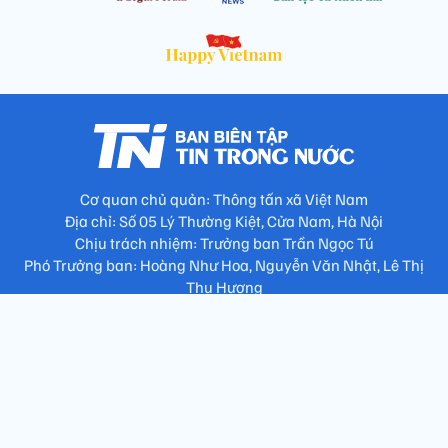
Cơ quan chủ quản: Thông tấn xã Việt Nam
Địa chỉ: Số 05 Lý Thường Kiệt, Cửa Nam, Hà Nội
Chịu trách nhiệm: Trưởng ban Trần Ngọc Tú
Phó Trưởng ban: Hoàng Như Hoa, Nguyễn Văn Nhật, Lê Thị
Thu Hương
Số điện thoại: 024.38257994 - Fax: 024.3826.7981 - Email:
tap.phongbien@gmail.com
Không sao chép nội dung khi chưa có sự đồng ý bằng văn bản
!
Trang chủ
Giới thiệu