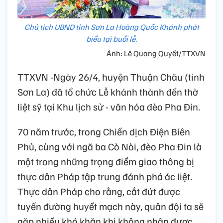
Chủ tịch UBND tỉnh Sơn La Hoàng Quốc Khánh phát
biểu tại buổi lễ.
Ảnh: Lê Quang Quyết/TTXVN
TTXVN -Ngày 26/4, huyện Thuận Châu (tỉnh
Sơn La) đã tổ chức Lễ khánh thành đền thờ
liệt sỹ tại Khu lịch sử - văn hóa đèo Pha Đin.
70 năm trước, trong Chiến dịch Điện Biên
Phủ, cùng với ngã ba Cò Nòi, đèo Pha Đin là
một trong những trọng điểm giao thông bị
thực dân Pháp tập trung đánh phá ác liệt.
Thực dân Pháp cho rằng, cắt đứt được
tuyến đường huyết mạch này, quân đội ta sẽ
gặp nhiều khó khăn khi không nhận được