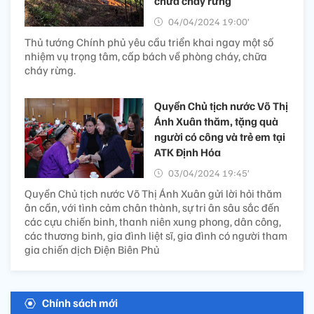
chữa cháy rừng
04/04/2024 19:00’
Thủ tướng Chính phủ yêu cầu triển khai ngay một số
nhiệm vụ trọng tâm, cấp bách về phòng cháy, chữa
cháy rừng.
Quyền Chủ tịch nước Võ Thị
Ánh Xuân thăm, tặng quà
người có công và trẻ em tại
ATK Định Hóa
03/04/2024 19:45’
Quyền Chủ tịch nước Võ Thị Ánh Xuân gửi lời hỏi thăm
ân cần, với tình cảm chân thành, sự tri ân sâu sắc đến
các cựu chiến binh, thanh niên xung phong, dân công,
các thương binh, gia đình liệt sĩ, gia đình có người tham
gia chiến dịch Điện Biên Phủ
Chính sách mới