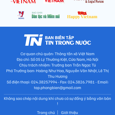
Cơ quan chủ quản: Thông tấn xã Việt Nam
Địa chỉ: Số 05 Lý Thường Kiệt, Cửa Nam, Hà Nội
Chịu trách nhiệm: Trưởng ban Trần Ngọc Tú
Phó Trưởng ban: Hoàng Như Hoa, Nguyễn Văn Nhật, Lê Thị
Thu Hương
Số điện thoại: 024.38257994 - Fax: 024.3826.7981 - Email:
tap.phongbien@gmail.com
Không sao chép nội dung khi chưa có sự đồng ý bằng văn bản
!
Trang chủ
Giới thiệu