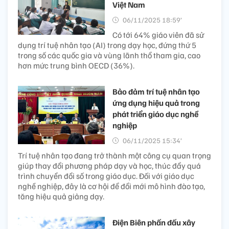
Việt Nam
06/11/2025 18:59’
Có tới 64% giáo viên đã sử
dụng trí tuệ nhân tạo (AI) trong dạy học, đứng thứ 5
trong số các quốc gia và vùng lãnh thổ tham gia, cao
hơn mức trung bình OECD (36%).
Bảo đảm trí tuệ nhân tạo
ứng dụng hiệu quả trong
phát triển giáo dục nghề
nghiệp
06/11/2025 15:34’
Trí tuệ nhân tạo đang trở thành một công cụ quan trọng
giúp thay đổi phương pháp dạy và học, thúc đẩy quá
trình chuyển đổi số trong giáo dục. Đối với giáo dục
nghề nghiệp, đây là cơ hội để đổi mới mô hình đào tạo,
tăng hiệu quả giảng dạy.
Điện Biên phấn đấu xây