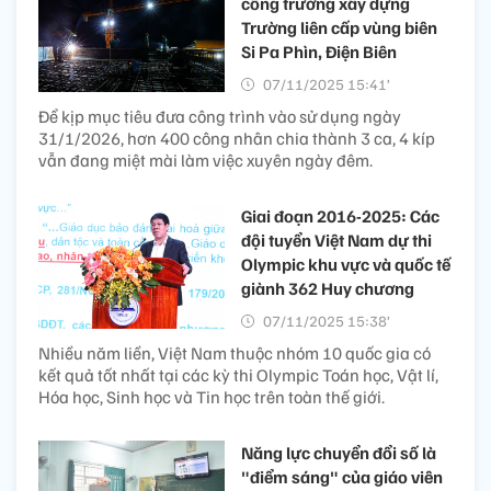
công trường xây dựng
Trường liên cấp vùng biên
Si Pa Phìn, Điện Biên
07/11/2025 15:41’
Để kịp mục tiêu đưa công trình vào sử dụng ngày
31/1/2026, hơn 400 công nhân chia thành 3 ca, 4 kíp
vẫn đang miệt mài làm việc xuyên ngày đêm.
Giai đoạn 2016-2025: Các
đội tuyển Việt Nam dự thi
Olympic khu vực và quốc tế
giành 362 Huy chương
07/11/2025 15:38’
Nhiều năm liền, Việt Nam thuộc nhóm 10 quốc gia có
kết quả tốt nhất tại các kỳ thi Olympic Toán học, Vật lí,
Hóa học, Sinh học và Tin học trên toàn thế giới.
Năng lực chuyển đổi số là
"điểm sáng" của giáo viên