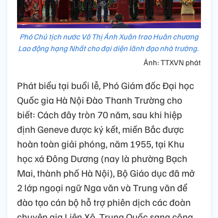
Phó Chủ tịch nước Võ Thị Ánh Xuân trao Huân chương
Lao động hạng Nhất cho đại diện lãnh đạo nhà trường.
Ảnh: TTXVN phát
Phát biểu tại buổi lễ, Phó Giám đốc Đại học
Quốc gia Hà Nội Đào Thanh Trường cho
biết: Cách đây tròn 70 năm, sau khi hiệp
định Geneve được ký kết, miền Bắc được
hoàn toàn giải phóng, năm 1955, tại Khu
học xá Đông Dương (nay là phường Bạch
Mai, thành phố Hà Nội), Bộ Giáo dục đã mở
2 lớp ngoại ngữ Nga văn và Trung văn để
đào tạo cán bộ hỗ trợ phiên dịch các đoàn
chuyên gia Liên Xô, Trung Quốc sang công