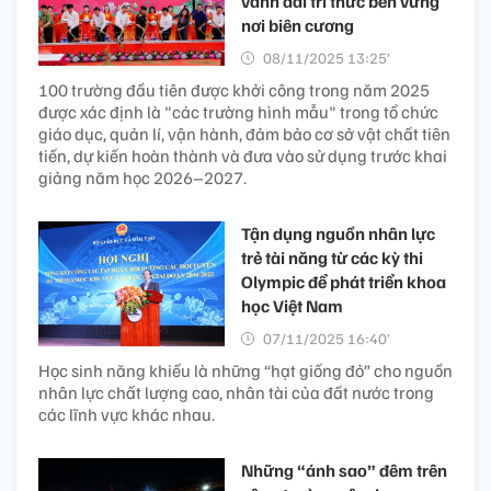
vành đai tri thức bền vững
nơi biên cương
08/11/2025 13:25’
100 trường đầu tiên được khởi công trong năm 2025
được xác định là "các trường hình mẫu" trong tổ chức
giáo dục, quản lí, vận hành, đảm bảo cơ sở vật chất tiên
tiến, dự kiến hoàn thành và đưa vào sử dụng trước khai
giảng năm học 2026–2027.
Tận dụng nguồn nhân lực
trẻ tài năng từ các kỳ thi
Olympic để phát triển khoa
học Việt Nam
07/11/2025 16:40’
Học sinh năng khiếu là những “hạt giống đỏ” cho nguồn
nhân lực chất lượng cao, nhân tài của đất nước trong
các lĩnh vực khác nhau.
Những “ánh sao” đêm trên