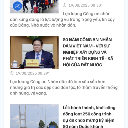
19/08/2025 08:30’
Lực lượng Công an nhân
dân xứng đáng là lực lượng vũ trang trọng yếu, tin cậy
của Đảng, Nhà nước và nhân dân.
80 NĂM CÔNG AN NHÂN
DÂN VIỆT NAM - VỚI SỰ
NGHIỆP XÂY DỰNG VÀ
PHÁT TRIỂN KINH TẾ - XÃ
HỘI CỦA ĐẤT NƯỚC
19/08/2025 08:29’
Lực lượng Công an Nhân dân đã làm sâu sắc hơn
những giá trị cao đẹp của dân tộc, tô thắm truyền thống
anh hùng, vẻ vang.
Lễ khánh thành, khởi công
đồng loạt 250 công trình,
dự án chào mừng kỷ niệm
80 năm Quốc khánh