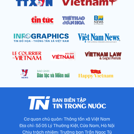
Cơ quan chủ quản: Thông tấn xã Việt Nam
Địa chỉ: Số 05 Lý Thường Kiệt, Cửa Nam, Hà Nội
Chịu trách nhiệm: Trưởng ban Trần Ngọc Tú