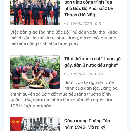
bàn giao công trình Tòa
nhà Bắc Bộ Phủ, số 2 Lê
Thạch (Hà Nội)
19/08/2025 10:31’
Việc bàn giao Tòa nhà Bắc Bộ Phủ đánh dấu thời khắc
một di sản lịch sử được phục dựng, mở ra một chương
mới của công trình biểu tượng này.
Tâm thế mới ở nơi “1 con gà
gáy, dân 3 nước đều nghe”
19/08/2025 10:29’
Bước vào kỷ nguyên vươn
mình của dân tộc, Đảng bộ
chính quyền xã Bờ Y đặt mục tiêu tăng trưởng bình
quân 11%/năm; thu nhập bình quân đầu người đạt
125 triệu/người/năm.
Cách mạng Tháng Tám
năm 1945: Mở ra kỷ