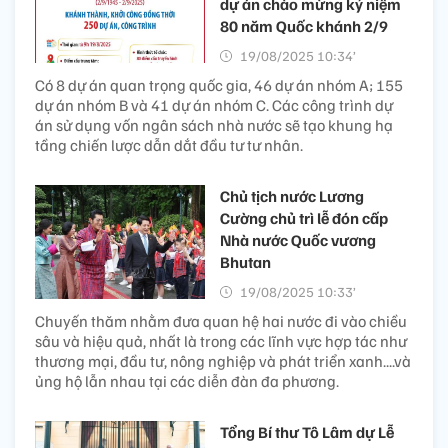
dự án chào mừng kỷ niệm
80 năm Quốc khánh 2/9
19/08/2025 10:34’
Có 8 dự án quan trọng quốc gia, 46 dự án nhóm A; 155
dự án nhóm B và 41 dự án nhóm C. Các công trình dự
án sử dụng vốn ngân sách nhà nước sẽ tạo khung hạ
tầng chiến lược dẫn dắt đầu tư tư nhân.
Chủ tịch nước Lương
Cường chủ trì lễ đón cấp
Nhà nước Quốc vương
Bhutan
19/08/2025 10:33’
Chuyến thăm nhằm đưa quan hệ hai nước đi vào chiều
sâu và hiệu quả, nhất là trong các lĩnh vực hợp tác như
thương mại, đầu tư, nông nghiệp và phát triển xanh....và
ủng hộ lẫn nhau tại các diễn đàn đa phương.
Tổng Bí thư Tô Lâm dự Lễ