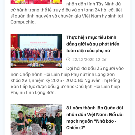
nhân dân tỉnh Tây Ninh đã
cử hành trọng thể lễ truy điệu và an táng 24 hài cốt liệt
sĩ quân tình nguyện và chuyên gia Việt Nam hy sinh tại
Campuchia.
Thực hiện mục tiêu bình
đẳng giới và sự phát triển
toàn diện của phụ nữ
22/12/2025 12:26’
Đại hội đã bầu 35 người vào
Ban Chấp hành Hội Liên hiệp Phụ nữ tỉnh Lạng Sơn
khóa XVII, nhiệm kỳ 2025 - 2030. Bà Nguyễn Thị Hồng
Vân tiếp tục được bầu giữ chức Chủ tịch Hội Liên hiệp
Phụ nữ tỉnh Lạng Sơn.
81 năm thành lập Quân đội
nhân dân Việt Nam: Nối dài
mạch nguồn “Nhà báo -
Chiến sĩ”