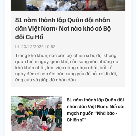
81 năm thành lập Quân đội nhân
dân Việt Nam: Nơi nào khó có Bộ
đội Cụ Hồ
20/12/2025 10:53’
Trong khó khăn, các cán bộ, chiến sĩ bộ đội không
quản hiểm nguy, gian khổ, sẵn sàng vào những nơi
khó khăn nhất, làm việc nặng nhọc nhất, bất kể
ngày đêm ở các địa bàn xung yếu để hỗ trợ di dời,
ứng cứu và giúp đỡ nhân dân.
81 năm thành lập Quân đội
nhân dân Việt Nam: Nối dài
mạch nguồn “Nhà báo -
Chiến sĩ”