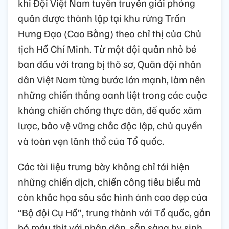
khi Đội Việt Nam tuyên truyền giải phóng
quân được thành lập tại khu rừng Trần
Hưng Đạo (Cao Bằng) theo chỉ thị của Chủ
tịch Hồ Chí Minh. Từ một đội quân nhỏ bé
ban đầu với trang bị thô sơ, Quân đội nhân
dân Việt Nam từng bước lớn mạnh, làm nên
những chiến thắng oanh liệt trong các cuộc
kháng chiến chống thực dân, đế quốc xâm
lược, bảo vệ vững chắc độc lập, chủ quyền
và toàn vẹn lãnh thổ của Tổ quốc.
Các tài liệu trưng bày không chỉ tái hiện
những chiến dịch, chiến công tiêu biểu mà
còn khắc họa sâu sắc hình ảnh cao đẹp của
“Bộ đội Cụ Hồ”, trung thành với Tổ quốc, gắn
bó máu thịt với nhân dân, sẵn sàng hy sinh