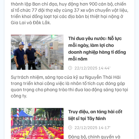
thành lập Ban chỉ đạo, huy động hơn 900 cán bộ, chiến
sĩ tổ chức 77 đội thợ xây cùng 37 xe vận chuyển vật liệu,
triển khai đồng loạt tại các địa bàn bị thiệt hại nặng ở
Gia Lai và Đắk Lắk.
Thi đua yêu nước: Nỗ lực
mỗi ngày, làm lợi cho
doanh nghiệp hàng tỉ đồng
mỗi năm
22/12/2025 14:44’
Sự trách nhiệm, sáng tạo của kỹ sư Nguyễn Thái Hải
trong triển khai công việc là nhân tố tích cực đóng góp
quan trọng cho phong trào thi đua lao động sáng tạo tại
công ty.
Truy điệu, an táng hài cốt
liệt sĩ tại Tây Ninh
22/12/2025 14:17’
Đảng bộ, chính quyền và