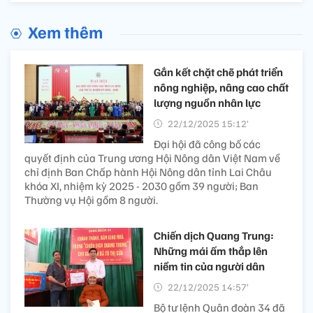
Xem thêm
Gắn kết chặt chẽ phát triển
nông nghiệp, nâng cao chất
lượng nguồn nhân lực
22/12/2025 15:12’
Đại hội đã công bố các
quyết định của Trung ương Hội Nông dân Việt Nam về
chỉ định Ban Chấp hành Hội Nông dân tỉnh Lai Châu
khóa XI, nhiệm kỳ 2025 - 2030 gồm 39 người; Ban
Thường vụ Hội gồm 8 người.
Chiến dịch Quang Trung:
Những mái ấm thắp lên
niềm tin của người dân
22/12/2025 14:57’
Bộ tư lệnh Quân đoàn 34 đã