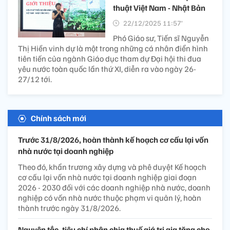
thuật Việt Nam - Nhật Bản
22/12/2025 11:57’
Phó Giáo sư, Tiến sĩ Nguyễn
Thị Hiền vinh dự là một trong những cá nhân điển hình
tiên tiến của ngành Giáo dục tham dự Đại hội thi đua
yêu nước toàn quốc lần thứ XI, diễn ra vào ngày 26-
27/12 tới.
Chính sách mới
Trước 31/8/2026, hoàn thành kế hoạch cơ cấu lại vốn
nhà nước tại doanh nghiệp
Theo đó, khẩn trương xây dựng và phê duyệt Kế hoạch
cơ cấu lại vốn nhà nước tại doanh nghiệp giai đoạn
2026 - 2030 đối với các doanh nghiệp nhà nước, doanh
nghiệp có vốn nhà nước thuộc phạm vi quản lý, hoàn
thành trước ngày 31/8/2026.
Nguyên tắc, tiêu chí phân chia thuế giá trị gia tăng cho