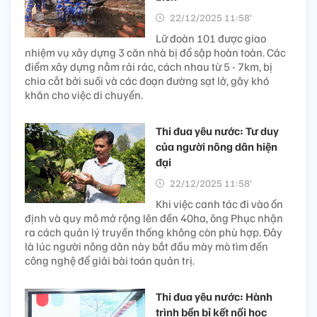
22/12/2025 11:58’
Lữ đoàn 101 được giao
nhiệm vụ xây dựng 3 căn nhà bị đổ sập hoàn toàn. Các
điểm xây dựng nằm rải rác, cách nhau từ 5 - 7km, bị
chia cắt bởi suối và các đoạn đường sạt lở, gây khó
khăn cho việc di chuyển.
Thi đua yêu nước: Tư duy
của người nông dân hiện
đại
22/12/2025 11:58’
Khi việc canh tác đi vào ổn
định và quy mô mở rộng lên đến 40ha, ông Phục nhận
ra cách quản lý truyền thống không còn phù hợp. Đây
là lúc người nông dân này bắt đầu mày mò tìm đến
công nghệ để giải bài toán quản trị.
Thi đua yêu nước: Hành
trình bền bỉ kết nối học