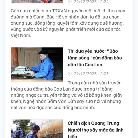
22/12/2025 12:24’
Các cựu chiến binh TTXVN nguyện mãi mãi đi theo con
đường mà Đảng, Bác Hồ và nhân dân ta đã lựa chọn,
chung sức, đồng lòng, quyết tâm xây dựng quê hương,
vững bước vào kỷ nguyên phát triển mới của dân tộc
Việt Nam.
Thi đua yêu nước: "Bảo
tàng sống" của đồng bào
dân tộc Cao Lan
22/12/2025 12:05’
Trong căn nhà sàn truyền
thống của đồng bào Cao Lan được trang trí bằng
những nhạc cụ truyền thống và vô số bằng khen, giấy
khen, Nghệ nhân Sầm Văn Dừn say sưa nói về những
nét văn hóa đặc sắc của đồng bào mình.
Chiến dịch Quang Trung:
Người thợ xây mặc áo lính
biển