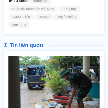
Từ khóa:
thành lập
Quân đội nhân dân Việt Nam
trưng bày
1.000 tư liệu
ca ngợi
truyền thống
hào hùng
Tin liên quan