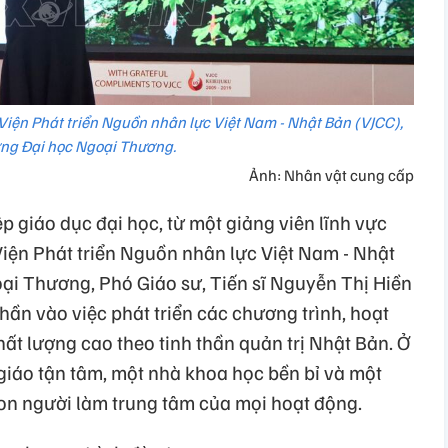
Viện Phát triển Nguồn nhân lực Việt Nam - Nhật Bản (VJCC),
ng Đại học Ngoại Thương.
Ảnh: Nhân vật cung cấp
 giáo dục đại học, từ một giảng viên lĩnh vực
 Viện Phát triển Nguồn nhân lực Việt Nam - Nhật
ại Thương, Phó Giáo sư, Tiến sĩ Nguyễn Thị Hiền
ần vào việc phát triển các chương trình, hoạt
ất lượng cao theo tinh thần quản trị Nhật Bản. Ở
giáo tận tâm, một nhà khoa học bền bỉ và một
con người làm trung tâm của mọi hoạt động.