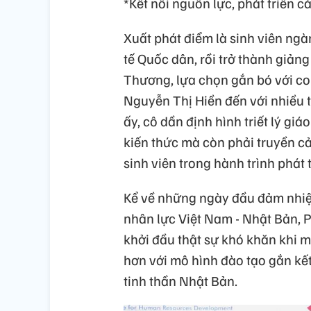
*Kết nối nguồn lực, phát triển c
Xuất phát điểm là sinh viên ng
tế Quốc dân, rồi trở thành giản
Thương, lựa chọn gắn bó với co
Nguyễn Thị Hiền đến với nhiều t
ấy, cô dần định hình triết lý gi
kiến thức mà còn phải truyền c
sinh viên trong hành trình phát
Kể về những ngày đầu đảm nhi
nhân lực Việt Nam - Nhật Bản, P
khởi đầu thật sự khó khăn khi m
hơn với mô hình đào tạo gắn kế
tinh thần Nhật Bản.