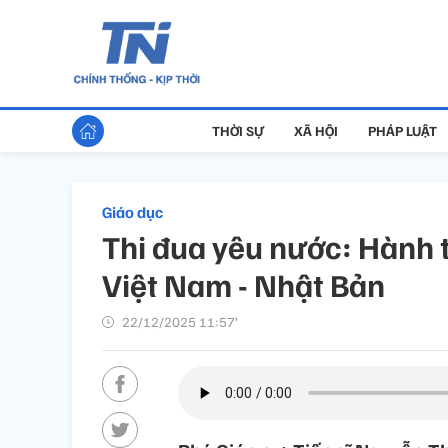
THỜI SỰ
XÃ HỘI
PHÁP LUẬT
Giáo dục
Thi đua yêu nước: Hành t
Việt Nam - Nhật Bản
22/12/2025 11:57’