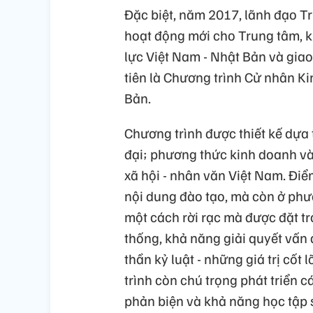
Đặc biệt, năm 2017, lãnh đạo 
hoạt động mới cho Trung tâm, k
lực Việt Nam - Nhật Bản và gia
tiên là Chương trình Cử nhân Ki
Bản.
Chương trình được thiết kế dựa 
đại; phương thức kinh doanh và 
xã hội - nhân văn Việt Nam. Đi
nội dung đào tạo, mà còn ở phư
một cách rời rạc mà được đặt tr
thống, khả năng giải quyết vấn 
thần kỷ luật - những giá trị cốt
trình còn chú trọng phát triển 
phản biện và khả năng học tập s