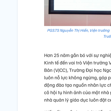
PGS.TS Nguyễn Thị Hiền, Viện trưởng 
Trườ
Hơn 25 năm gắn bó với sự nghiệp
Kinh tế đến vai trò Viện trưởng
Bản (VJCC), Trường Đại học Ngo
luôn nỗ lực không ngừng, góp ph
động đào tạo nguồn nhân lực ch
cô hội tụ hình ảnh của một nhà 
nhà quản lý giáo dục luôn đặt 