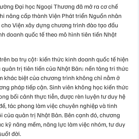
Trường Đại học Ngoại Thương đã mở ra cơ chế
hi nâng cấp thành Viện Phát triển Nguồn nhân
o cho Viện xây dựng chương trình đào tạo đầu
nh doanh quốc tế theo mô hình tiên tiến Nhật
trên ba trụ cột: kiến thức kinh doanh quốc tế hiện
quản trị tiên tiến của Nhật Bản; nền tảng tri thức
ểm khác biệt của chương trình không chỉ nằm ở
ơng pháp tiếp cận. Sinh viên không học kiến thức
ong bối cảnh thực tiễn, được rèn luyện tư duy hệ
đề, tác phong làm việc chuyên nghiệp và tinh
 lõi của quản trị Nhật Bản. Bên cạnh đó, chương
các kỹ năng mềm, năng lực làm việc nhóm, tư duy
uốt đời.