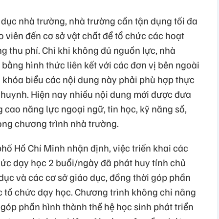
o dục nhà trường, nhà trường cần tận dụng tối đa
o viên đến cơ sở vật chất để tổ chức các hoạt
g thu phí. Chỉ khi không đủ nguồn lực, nhà
 bằng hình thức liên kết với các đơn vị bên ngoài
i khóa biểu các nội dung này phải phù hợp thực
ụ huynh. Hiện nay nhiều nội dung mới được đưa
 cao năng lực ngoại ngữ, tin học, kỹ năng số,
rong chương trình nhà trường.
hố Hồ Chí Minh nhận định, việc triển khai các
chức dạy học 2 buổi/ngày đã phát huy tính chủ
dục và các cơ sở giáo dục, đồng thời góp phần
c tổ chức dạy học. Chương trình không chỉ nâng
góp phần hình thành thế hệ học sinh phát triển