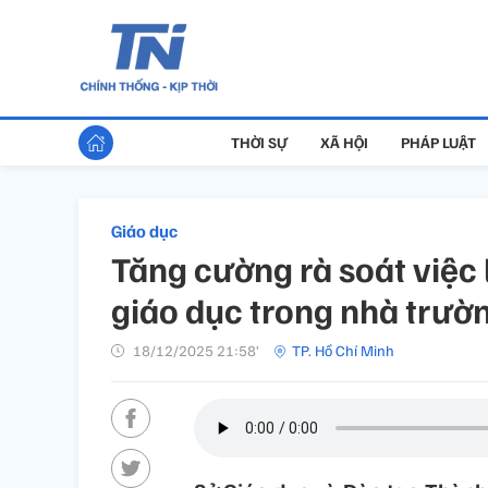
THỜI SỰ
XÃ HỘI
PHÁP LUẬT
Giáo dục
Tăng cường rà soát việc 
giáo dục trong nhà trườ
18/12/2025 21:58’
TP. Hồ Chí Minh