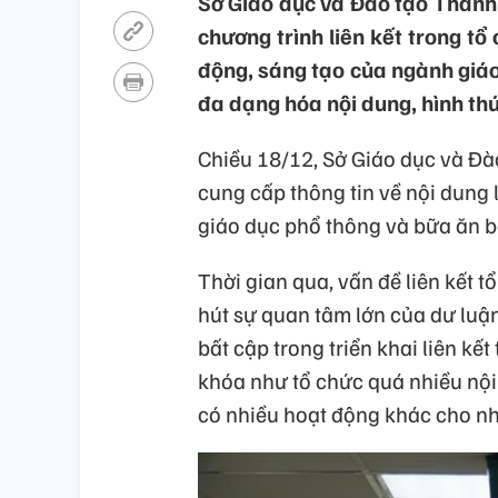
Sở Giáo dục và Đào tạo Thành 
chương trình liên kết trong tổ
động, sáng tạo của ngành giáo
đa dạng hóa nội dung, hình thứ
Chiều 18/12, Sở Giáo dục và Đà
cung cấp thông tin về nội dung l
giáo dục phổ thông và bữa ăn b
Thời gian qua, vấn đề liên kết 
hút sự quan tâm lớn của dư luậ
bất cập trong triển khai liên kế
khóa như tổ chức quá nhiều nội 
có nhiều hoạt động khác cho nhữ