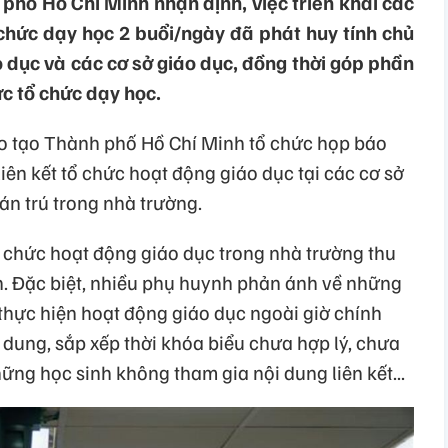
phố Hồ Chí Minh nhận định, việc triển khai các
 chức dạy học 2 buổi/ngày đã phát huy tính chủ
 dục và các cơ sở giáo dục, đồng thời góp phần
c tổ chức dạy học.
o tạo Thành phố Hồ Chí Minh tổ chức họp báo
iên kết tổ chức hoạt động giáo dục tại các cơ sở
án trú trong nhà trường.
tổ chức hoạt động giáo dục trong nhà trường thu
n. Đặc biệt, nhiều phụ huynh phản ánh về những
t thực hiện hoạt động giáo dục ngoài giờ chính
dung, sắp xếp thời khóa biểu chưa hợp lý, chưa
ng học sinh không tham gia nội dung liên kết...