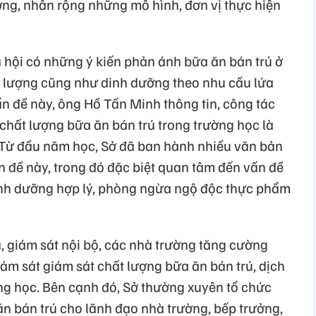
ơng, nhân rộng những mô hình, đơn vị thực hiện
ã hội có những ý kiến phản ánh bữa ăn bán trú ở
 lượng cũng như dinh dưỡng theo nhu cầu lứa
vấn đề này, ông Hồ Tấn Minh thông tin, công tác
hất lượng bữa ăn bán trú trong trường học là
. Từ đầu năm học, Sở đã ban hành nhiều văn bản
 đề này, trong đó đặc biệt quan tâm đến vấn đề
nh dưỡng hợp lý, phòng ngừa ngộ độc thực phẩm
, giám sát nội bộ, các nhà trường tăng cường
ám sát giám sát chất lượng bữa ăn bán trú, dịch
ờng học. Bên cạnh đó, Sở thường xuyên tổ chức
ăn bán trú cho lãnh đạo nhà trường, bếp trưởng,