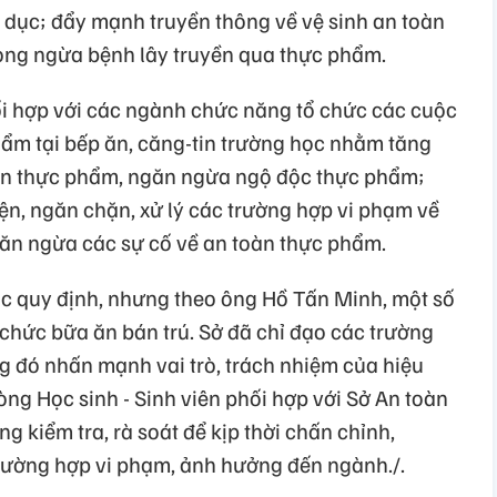
áo dục; đẩy mạnh truyền thông về vệ sinh an toàn
òng ngừa bệnh lây truyền qua thực phẩm.
 hợp với các ngành chức năng tổ chức các cuộc
hẩm tại bếp ăn, căng-tin trường học nhằm tăng
̀n thực phẩm, ngăn ngừa ngộ độc thực phẩm;
n, ngăn chặn, xử lý các trường hợp vi phạm về
̆n ngừa các sự cố về an toàn thực phẩm.
ác quy định, nhưng theo ông Hồ Tấn Minh, một số
 chức bữa ăn bán trú. Sở đã chỉ đạo các trường
g đó nhấn mạnh vai trò, trách nhiệm của hiệu
ng Học sinh - Sinh viên phối hợp với Sở An toàn
kiểm tra, rà soát để kịp thời chấn chỉnh,
rường hợp vi phạm, ảnh hưởng đến ngành./.