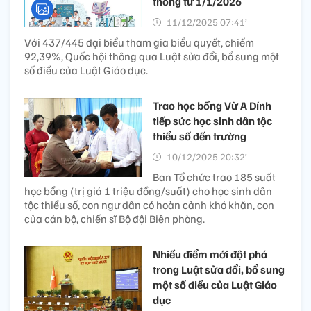
thông từ 1/1/2026
11/12/2025 07:41’
Với 437/445 đại biểu tham gia biểu quyết, chiếm
92,39%, Quốc hội thông qua Luật sửa đổi, bổ sung một
số điều của Luật Giáo dục.
Trao học bổng Vừ A Dính
tiếp sức học sinh dân tộc
thiểu số đến trường
10/12/2025 20:32’
Ban Tổ chức trao 185 suất
học bổng (trị giá 1 triệu đồng/suất) cho học sinh dân
tộc thiểu số, con ngư dân có hoàn cảnh khó khăn, con
của cán bộ, chiến sĩ Bộ đội Biên phòng.
Nhiều điểm mới đột phá
trong Luật sửa đổi, bổ sung
một số điều của Luật Giáo
dục