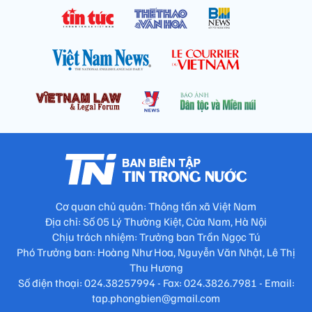
Cơ quan chủ quản: Thông tấn xã Việt Nam
Địa chỉ: Số 05 Lý Thường Kiệt, Cửa Nam, Hà Nội
Chịu trách nhiệm: Trưởng ban Trần Ngọc Tú
Phó Trưởng ban: Hoàng Như Hoa, Nguyễn Văn Nhật, Lê Thị
Thu Hương
Số điện thoại: 024.38257994 - Fax: 024.3826.7981 - Email:
tap.phongbien@gmail.com