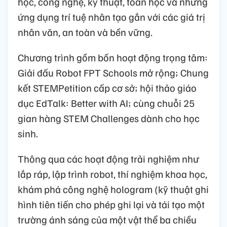
học, công nghệ, kỹ thuật, toán học và những
ứng dụng trí tuệ nhân tạo gắn với các giá trị
nhân văn, an toàn và bền vững.
Chương trình gồm bốn hoạt động trọng tâm:
Giải đấu Robot FPT Schools mở rộng; Chung
kết STEMPetition cấp cơ sở; hội thảo giáo
dục EdTalk: Better with AI; cùng chuỗi 25
gian hàng STEM Challenges dành cho học
sinh.
Thông qua các hoạt động trải nghiệm như
lắp ráp, lập trình robot, thí nghiệm khoa học,
khám phá công nghệ hologram (kỹ thuật ghi
hình tiên tiến cho phép ghi lại và tái tạo một
trường ánh sáng của một vật thể ba chiều