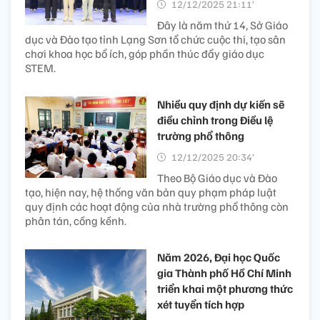
12/12/2025 21:11’
Đây là năm thứ 14, Sở Giáo
dục và Đào tạo tỉnh Lạng Sơn tổ chức cuộc thi, tạo sân
chơi khoa học bổ ích, góp phần thúc đẩy giáo dục
STEM.
Nhiều quy định dự kiến sẽ
điều chỉnh trong Điều lệ
trường phổ thông
12/12/2025 20:34’
Theo Bộ Giáo dục và Đào
tạo, hiện nay, hệ thống văn bản quy phạm pháp luật
quy định các hoạt động của nhà trường phổ thông còn
phân tán, cồng kềnh.
Năm 2026, Đại học Quốc
gia Thành phố Hồ Chí Minh
triển khai một phương thức
xét tuyển tích hợp