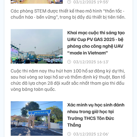
03/12/2025 19:55’
Các phòng STEM được thiết kế theo mô hình “thần tốc -
chuẩn hóa - bền vững”, trang bị đầy đủ thiết bị tiên tiến.
Khai mạc cuộc thi sáng tạo
UAV Cup PV GAS 2025 - bệ
phóng cho công nghệ UAV
“made in Vietnam”
03/12/2025 16:13’
Cuộc thi năm nay thu hút hơn 100 hồ sơ đăng ký dự thi,
sau hai vòng sơ loại hồ sơ và thẩm định kỹ thuật, Ban tổ
chức đã lựa chọn 28 đội xuất sắc nhất tham gia thi đấu
vòng bảng toàn quốc.
Xác minh vụ học sinh đánh
nhau trong giờ học tại
Trường THCS Tôn Đức
Thắng
03/12/2025 12:06’