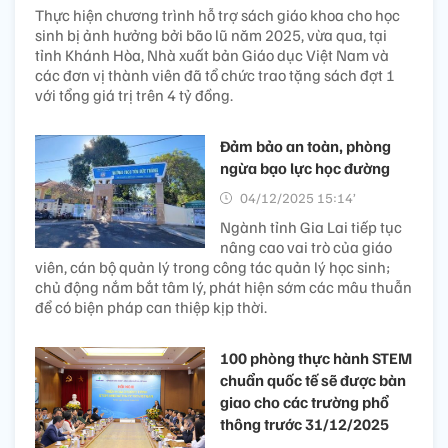
Thực hiện chương trình hỗ trợ sách giáo khoa cho học
sinh bị ảnh hưởng bởi bão lũ năm 2025, vừa qua, tại
tỉnh Khánh Hòa, Nhà xuất bản Giáo dục Việt Nam và
các đơn vị thành viên đã tổ chức trao tặng sách đợt 1
với tổng giá trị trên 4 tỷ đồng.
Đảm bảo an toàn, phòng
ngừa bạo lực học đường
04/12/2025 15:14’
Ngành tỉnh Gia Lai tiếp tục
nâng cao vai trò của giáo
viên, cán bộ quản lý trong công tác quản lý học sinh;
chủ động nắm bắt tâm lý, phát hiện sớm các mâu thuẫn
để có biện pháp can thiệp kịp thời.
100 phòng thực hành STEM
chuẩn quốc tế sẽ được bàn
giao cho các trường phổ
thông trước 31/12/2025