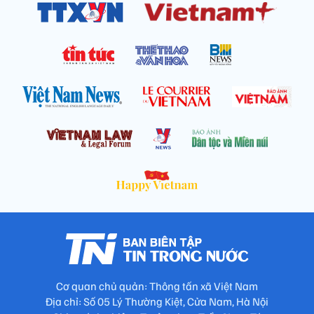
Cơ quan chủ quản: Thông tấn xã Việt Nam
Địa chỉ: Số 05 Lý Thường Kiệt, Cửa Nam, Hà Nội