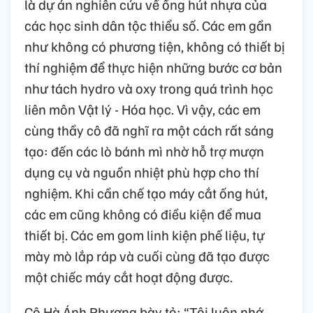
là dự án nghiên cứu về ống hút nhựa của
các học sinh dân tộc thiểu số. Các em gần
như không có phương tiện, không có thiết bị
thí nghiệm để thực hiện những bước cơ bản
như tách hydro và oxy trong quá trình học
liên môn Vật lý - Hóa học. Vì vậy, các em
cùng thầy cô đã nghĩ ra một cách rất sáng
tạo: đến các lò bánh mì nhờ hỗ trợ mượn
dụng cụ và nguồn nhiệt phù hợp cho thí
nghiệm. Khi cần chế tạo máy cắt ống hút,
các em cũng không có điều kiện để mua
thiết bị. Các em gom linh kiện phế liệu, tự
mày mò lắp ráp và cuối cùng đã tạo được
một chiếc máy cắt hoạt động được.
Cô Hà Ánh Phượng bày tỏ: “Tôi luôn nhớ