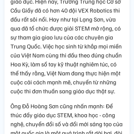
giáo dục. Hiện nay, Trường Trung học Cơ sở
Cầu Giấy đã có hơn 40 đội VEX Robotics thi
đấu rất sôi nổi. Hay như tại Lạng Sơn, vừa
qua đã tổ chức được giải STEM mở rộng, có
sự tham gia giao lưu của các chuyên gia
Trung Quốc. Việc học sinh từ khắp mọi miền
của Việt Nam cùng thi đấu theo đúng chuẩn
Hoa Kỳ, làm sổ tay kỹ thuật nghiêm túc, có
thể thấy rằng, Việt Nam đang thực hiện một
cuộc cải cách mạnh mẽ, chuyển từ những
cuộc thi đơn thuần sang giáo dục thật sự.
Ông Đỗ Hoàng Sơn cũng nhấn mạnh: Để
thúc đẩy giáo dục STEM, khoa học - công
nghệ, chuyển đổi số và đổi mới sáng tạo của
một quốc gia là một quá trình rất dài hơi, đòi