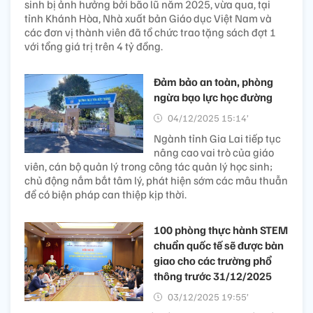
sinh bị ảnh hưởng bởi bão lũ năm 2025, vừa qua, tại
tỉnh Khánh Hòa, Nhà xuất bản Giáo dục Việt Nam và
các đơn vị thành viên đã tổ chức trao tặng sách đợt 1
với tổng giá trị trên 4 tỷ đồng.
Đảm bảo an toàn, phòng
ngừa bạo lực học đường
04/12/2025 15:14’
Ngành tỉnh Gia Lai tiếp tục
nâng cao vai trò của giáo
viên, cán bộ quản lý trong công tác quản lý học sinh;
chủ động nắm bắt tâm lý, phát hiện sớm các mâu thuẫn
để có biện pháp can thiệp kịp thời.
100 phòng thực hành STEM
chuẩn quốc tế sẽ được bàn
giao cho các trường phổ
thông trước 31/12/2025
03/12/2025 19:55’