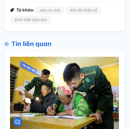
Từ khóa:
xóa mù chữ
dân tộc thiểu số
phát triển giáo dục
Tin liên quan