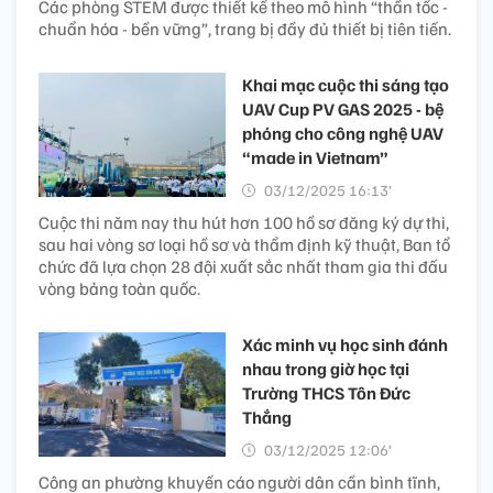
Các phòng STEM được thiết kế theo mô hình “thần tốc -
chuẩn hóa - bền vững”, trang bị đầy đủ thiết bị tiên tiến.
Khai mạc cuộc thi sáng tạo
UAV Cup PV GAS 2025 - bệ
phóng cho công nghệ UAV
“made in Vietnam”
03/12/2025 16:13’
Cuộc thi năm nay thu hút hơn 100 hồ sơ đăng ký dự thi,
sau hai vòng sơ loại hồ sơ và thẩm định kỹ thuật, Ban tổ
chức đã lựa chọn 28 đội xuất sắc nhất tham gia thi đấu
vòng bảng toàn quốc.
Xác minh vụ học sinh đánh
nhau trong giờ học tại
Trường THCS Tôn Đức
Thắng
03/12/2025 12:06’
Công an phường khuyến cáo người dân cần bình tĩnh,