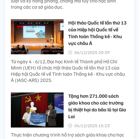
luật và kỹ năng phòng, chống ma túy cho học sinh
trong các cơ sở giáo dục.
Hội thảo Quốc tế lần thứ 13
của Hiệp hội Quốc tế về
Tính toán Thống kê - Khu
vực châu Á
04/12/2025 20:39’
Từ ngày 4 - 6/12, Đại học Kinh tế Thành phố Hồ Chí
Minh (UEH) tổ chức Hội thảo Quốc tế lần thứ 13 của
Hiệp hội Quốc tế về Tính toán Thống kê - Khu vực châu
Á (IASC-ARS) 2025.
Tặng hơn 271.000 sách
giáo khoa cho các trường
bị thiệt hại do bão lũ tại Gia
Lai
04/12/2025 15:23’
Thực hiện chương trình hỗ trợ sách giáo khoa cho học