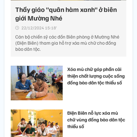
Thầy giáo "quân hàm xanh" ở biên
giới Mường Nhé
22/12/2024 15:18’
Cán bộ chiến sỹ các đồn Biên phòng ở Mường Nhé
(Điện Biên) tham gia hỗ trợ xóa mù chữ cho đồng
bào dân tộc.
Xóa mù chữ góp phần cải
thiện chất lượng cuộc sống
đồng bào dân tộc thiểu số
Điện Biên nỗ lực xóa mù
chữ vùng đồng bào dân tộc
thiểu số