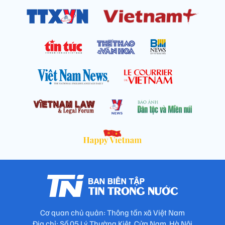
Cơ quan chủ quản: Thông tấn xã Việt Nam
Địa chỉ: Số 05 Lý Thường Kiệt, Cửa Nam, Hà Nội