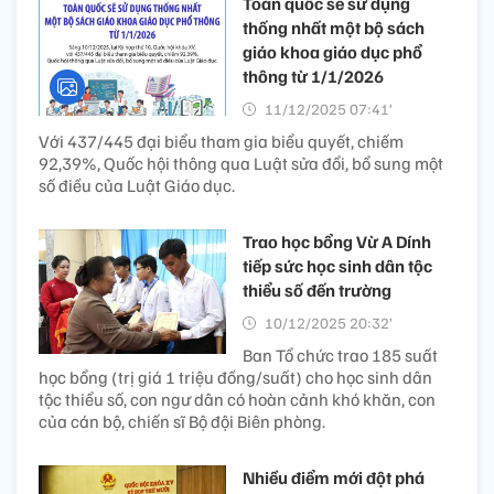
Toàn quốc sẽ sử dụng
thống nhất một bộ sách
giáo khoa giáo dục phổ
thông từ 1/1/2026
11/12/2025 07:41’
Với 437/445 đại biểu tham gia biểu quyết, chiếm
92,39%, Quốc hội thông qua Luật sửa đổi, bổ sung một
số điều của Luật Giáo dục.
Trao học bổng Vừ A Dính
tiếp sức học sinh dân tộc
thiểu số đến trường
10/12/2025 20:32’
Ban Tổ chức trao 185 suất
học bổng (trị giá 1 triệu đồng/suất) cho học sinh dân
tộc thiểu số, con ngư dân có hoàn cảnh khó khăn, con
của cán bộ, chiến sĩ Bộ đội Biên phòng.
Nhiều điểm mới đột phá