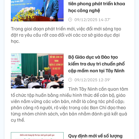
tiên phong phát triển khoa
học công nghệ
09/12/2025 14:37’
Trong giai đoạn phát triển mới, việc đổi mới sáng tạo
đặt ra yêu cầu rất cao đối với các cơ sở giáo dục đại
học.
Bộ Giáo dục và Đào tạo
kiểm tra duy trì chuẩn phổ
cập mầm non tại Tây Ninh​
09/12/2025 12:39’
Tỉnh Tây Ninh cần quan tâm
tổ chức tập huấn bằng nhiều hình thức để cán bộ, giáo
viên nắm vững các văn bản, nhất là công tác phổ cập;
phân công rõ người, rõ việc trong các Ban Chỉ đạo theo
từng nhóm chính sách, văn bản nhằm đánh giá kết quả
cụ thể.
Quy định mới về số lượng