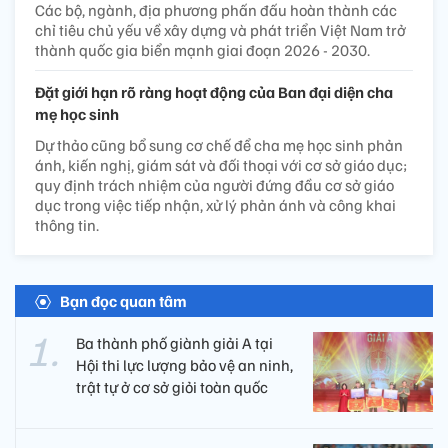
Các bộ, ngành, địa phương phấn đấu hoàn thành các
chỉ tiêu chủ yếu về xây dựng và phát triển Việt Nam trở
thành quốc gia biển mạnh giai đoạn 2026 - 2030.
Đặt giới hạn rõ ràng hoạt động của Ban đại diện cha
mẹ học sinh
Dự thảo cũng bổ sung cơ chế để cha mẹ học sinh phản
ánh, kiến nghị, giám sát và đối thoại với cơ sở giáo dục;
quy định trách nhiệm của người đứng đầu cơ sở giáo
dục trong việc tiếp nhận, xử lý phản ánh và công khai
thông tin.
Bạn đọc quan tâm
Ba thành phố giành giải A tại
Hội thi lực lượng bảo vệ an ninh,
trật tự ở cơ sở giỏi toàn quốc