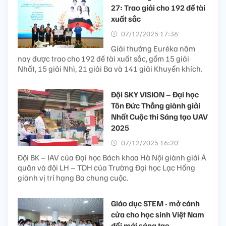
27: Trao giải cho 192 đề tài
xuất sắc
07/12/2025 17:36’
Giải thưởng Euréka năm
nay được trao cho 192 đề tài xuất sắc, gồm 15 giải
Nhất, 15 giải Nhì, 21 giải Ba và 141 giải Khuyến khích.
Đội SKY VISION – Đại học
Tôn Đức Thắng giành giải
Nhất Cuộc thi Sáng tạo UAV
2025
07/12/2025 16:20’
Đội BK – IAV của Đại học Bách khoa Hà Nội giành giải Á
quân và đội LH – TDH của Trường Đại học Lạc Hồng
giành vị trí hạng Ba chung cuộc.
Giáo dục STEM - mở cánh
cửa cho học sinh Việt Nam
đổi mới sáng tạo