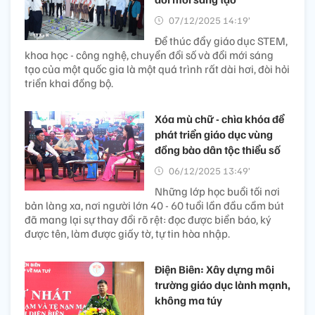
07/12/2025 14:19’
Để thúc đẩy giáo dục STEM,
khoa học - công nghệ, chuyển đổi số và đổi mới sáng
tạo của một quốc gia là một quá trình rất dài hơi, đòi hỏi
triển khai đồng bộ.
Xóa mù chữ - chìa khóa để
phát triển giáo dục vùng
đồng bào dân tộc thiểu số
06/12/2025 13:49’
Những lớp học buổi tối nơi
bản làng xa, nơi người lớn 40 - 60 tuổi lần đầu cầm bút
đã mang lại sự thay đổi rõ rệt: đọc được biển báo, ký
được tên, làm được giấy tờ, tự tin hòa nhập.
Điện Biên: Xây dựng môi
trường giáo dục lành mạnh,
không ma túy