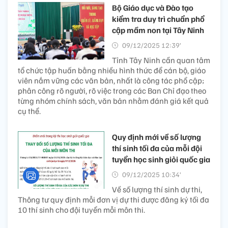
Bộ Giáo dục và Đào tạo
kiểm tra duy trì chuẩn phổ
cập mầm non tại Tây Ninh​
09/12/2025 12:39’
Tỉnh Tây Ninh cần quan tâm
tổ chức tập huấn bằng nhiều hình thức để cán bộ, giáo
viên nắm vững các văn bản, nhất là công tác phổ cập;
phân công rõ người, rõ việc trong các Ban Chỉ đạo theo
từng nhóm chính sách, văn bản nhằm đánh giá kết quả
cụ thể.
Quy định mới về số lượng
thí sinh tối đa của mỗi đội
tuyển học sinh giỏi quốc gia
09/12/2025 10:34’
Về số lượng thí sinh dự thi,
Thông tư quy định mỗi đơn vị dự thi được đăng ký tối đa
10 thí sinh cho đội tuyển mỗi môn thi.