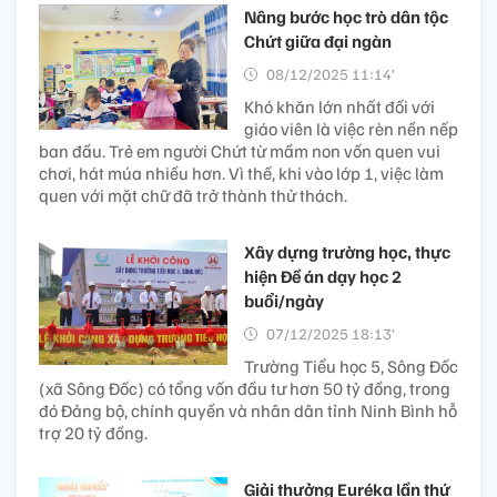
Nâng bước học trò dân tộc
Chứt giữa đại ngàn
08/12/2025 11:14’
Khó khăn lớn nhất đối với
giáo viên là việc rèn nền nếp
ban đầu. Trẻ em người Chứt từ mầm non vốn quen vui
chơi, hát múa nhiều hơn. Vì thế, khi vào lớp 1, việc làm
quen với mặt chữ đã trở thành thử thách.
Xây dựng trường học, thực
hiện Đề án dạy học 2
buổi/ngày
07/12/2025 18:13’
Trường Tiểu học 5, Sông Đốc
(xã Sông Đốc) có tổng vốn đầu tư hơn 50 tỷ đồng, trong
đó Đảng bộ, chính quyền và nhân dân tỉnh Ninh Bình hỗ
trợ 20 tỷ đồng.
Giải thưởng Euréka lần thứ