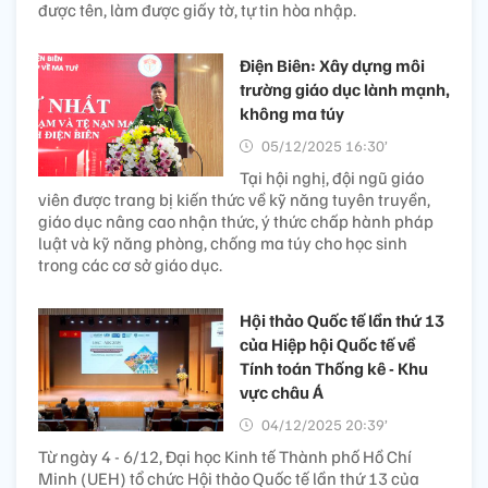
được tên, làm được giấy tờ, tự tin hòa nhập.
Điện Biên: Xây dựng môi
trường giáo dục lành mạnh,
không ma túy
05/12/2025 16:30’
Tại hội nghị, đội ngũ giáo
viên được trang bị kiến thức về kỹ năng tuyên truyền,
giáo dục nâng cao nhận thức, ý thức chấp hành pháp
luật và kỹ năng phòng, chống ma túy cho học sinh
trong các cơ sở giáo dục.
Hội thảo Quốc tế lần thứ 13
của Hiệp hội Quốc tế về
Tính toán Thống kê - Khu
vực châu Á
04/12/2025 20:39’
Từ ngày 4 - 6/12, Đại học Kinh tế Thành phố Hồ Chí
Minh (UEH) tổ chức Hội thảo Quốc tế lần thứ 13 của