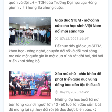
quân và đội LH – TDH của Trường Đại học Lạc Hồng
giành vị trí hạng Ba chung cuộc.
Giáo dục STEM - mở cánh
cửa cho học sinh Việt Nam
đổi mới sáng tạo
07/12/2025 14:19’
Để thúc đẩy giáo dục STEM,
khoa học - công nghệ, chuyển đổi số và đổi mới sáng
tạo của một quốc gia là một quá trình rất dài hơi, đòi hỏi
triển khai đồng bộ.
Xóa mù chữ - chìa khóa để
phát triển giáo dục vùng
đồng bào dân tộc thiểu số
06/12/2025 13:49’
Những lớp học buổi tối nơi
bản làng xa, nơi người lớn 40 - 60 tuổi lần đầu cầm bút
đã mang lại sự thay đổi rõ rệt: đọc được biển báo, ký