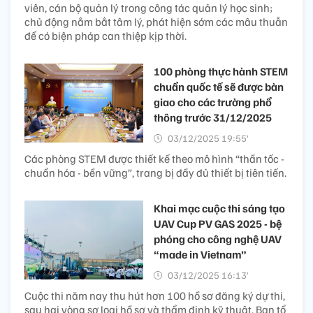
viên, cán bộ quản lý trong công tác quản lý học sinh;
chủ động nắm bắt tâm lý, phát hiện sớm các mâu thuẫn
để có biện pháp can thiệp kịp thời.
100 phòng thực hành STEM
chuẩn quốc tế sẽ được bàn
giao cho các trường phổ
thông trước 31/12/2025
03/12/2025 19:55’
Các phòng STEM được thiết kế theo mô hình “thần tốc -
chuẩn hóa - bền vững”, trang bị đầy đủ thiết bị tiên tiến.
Khai mạc cuộc thi sáng tạo
UAV Cup PV GAS 2025 - bệ
phóng cho công nghệ UAV
“made in Vietnam”
03/12/2025 16:13’
Cuộc thi năm nay thu hút hơn 100 hồ sơ đăng ký dự thi,
sau hai vòng sơ loại hồ sơ và thẩm định kỹ thuật, Ban tổ