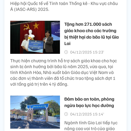
Hiệp hội Quốc tế về Tính toán Thống kê - Khu vực châu
Á (IASC-ARS) 2025.
Tặng hơn 271.000 sách
giáo khoa cho các trường
bị thiệt hại do bão lũ tại Gia
Lai
04/12/2025 15:23’
Thực hiện chương trình hỗ trợ sách giáo khoa cho học
sinh bị ảnh hưởng bởi bão lũ năm 2025, vừa qua, tại
tỉnh Khánh Hòa, Nhà xuất bản Giáo dục Việt Nam và
các đơn vị thành viên đã tổ chức trao tặng sách đợt 1
với tổng giá trị trên 4 tỷ đồng.
Đảm bảo an toàn, phòng
ngừa bạo lực học đường
04/12/2025 15:14’
Ngành tỉnh Gia Lai tiếp tục
nâng cao vai trò của giáo