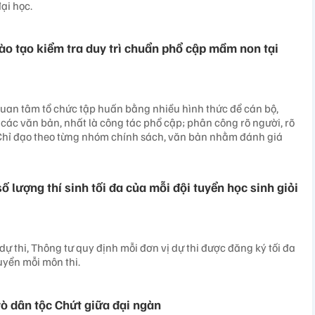
ại học.
ào tạo kiểm tra duy trì chuẩn phổ cập mầm non tại
uan tâm tổ chức tập huấn bằng nhiều hình thức để cán bộ,
các văn bản, nhất là công tác phổ cập; phân công rõ người, rõ
 Chỉ đạo theo từng nhóm chính sách, văn bản nhằm đánh giá
ố lượng thí sinh tối đa của mỗi đội tuyển học sinh giỏi
 dự thi, Thông tư quy định mỗi đơn vị dự thi được đăng ký tối đa
tuyển mỗi môn thi.
ò dân tộc Chứt giữa đại ngàn