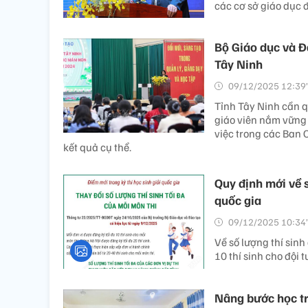
các cơ sở giáo dục đ
Bộ Giáo dục và Đ
Tây Ninh​
09/12/2025 12:39’
Tỉnh Tây Ninh cần q
giáo viên nắm vững 
việc trong các Ban
kết quả cụ thể.
Quy định mới về s
quốc gia
09/12/2025 10:34’
Về số lượng thí sinh
10 thí sinh cho đội 
Nâng bước học tr