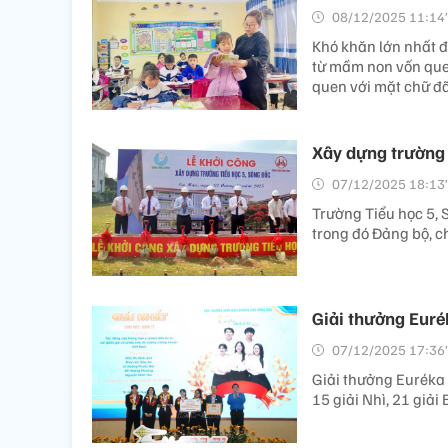
08/12/2025 11:14’
Khó khăn lớn nhất đ
từ mầm non vốn quen 
quen với mặt chữ đã
Xây dựng trường 
07/12/2025 18:13’
Trường Tiểu học 5, 
trong đó Đảng bộ, c
Giải thưởng Eurék
07/12/2025 17:36’
Giải thưởng Euréka 
15 giải Nhì, 21 giải