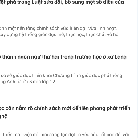
ột phá trong Luật sửa đổi, bổ sung một số điều của
ành một nền tảng chính sách vừa hiện đại, vừa linh hoạt,
xây dựng hệ thống giáo dục mở, thực học, thực chất và hội
ở thành ngôn ngữ thứ hai trong trường học ở xứ Lạng
cơ sở giáo dục triển khai Chương trình giáo dục phổ thông
ng Anh từ lớp 3 đến lớp 12.
ọc cần nắm rõ chính sách mới để tiên phong phát triển
ghệ
 triển mới, việc đổi mới sáng tạo đặt ra yêu cầu rất cao đối với