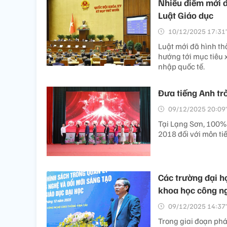
Nhiều điểm mới đ
Luật Giáo dục
10/12/2025 17:31’
Luật mới đã hình th
hướng tới mục tiêu 
nhập quốc tế.
Đưa tiếng Anh tr
09/12/2025 20:09’
Tại Lạng Sơn, 100% 
2018 đối với môn tiế
Các trường đại h
khoa học công n
09/12/2025 14:37’
Trong giai đoạn phát