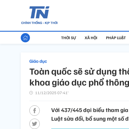
THỜI SỰ
XÃ HỘI
PHÁP LUẬT
Giáo dục
Toàn quốc sẽ sử dụng th
khoa giáo dục phổ thông
11/12/2025 07:41’
Với 437/445 đại biểu tham gia
Luật sửa đổi, bổ sung một số đ