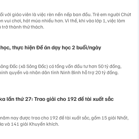
ối với giáo viên là việc rèn nền nếp ban đầu. Trẻ em người Chứt
vui chơi, hát múa nhiều hơn. Vì thế, khi vào lớp 1, việc làm
 trở thành thử thách.
học, thực hiện Đề án dạy học 2 buổi/ngày
Sông Đốc (xã Sông Đốc) có tổng vốn đầu tư hơn 50 tỷ đồng,
hính quyền và nhân dân tỉnh Ninh Bình hỗ trợ 20 tỷ đồng.
a lần thứ 27: Trao giải cho 192 đề tài xuất sắc
năm nay được trao cho 192 đề tài xuất sắc, gồm 15 giải Nhất,
 Ba và 141 giải Khuyến khích.