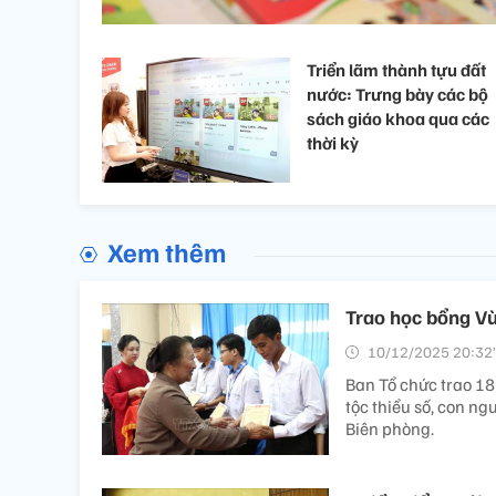
Triển lãm thành tựu đất
nước: Trưng bày các bộ
sách giáo khoa qua các
thời kỳ
Xem thêm
Trao học bổng Vừ
10/12/2025 20:32’
Ban Tổ chức trao 185
tộc thiểu số, con ng
Biên phòng.