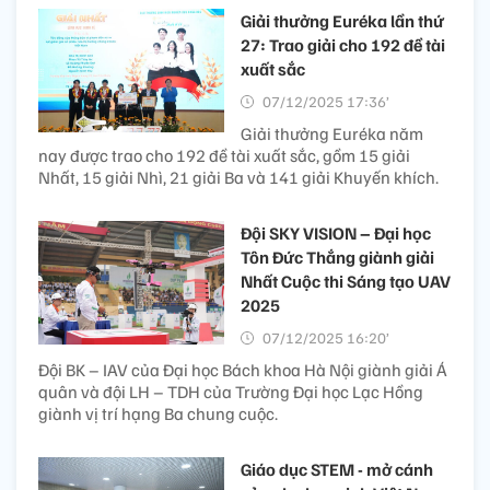
Giải thưởng Euréka lần thứ
27: Trao giải cho 192 đề tài
xuất sắc
07/12/2025 17:36’
Giải thưởng Euréka năm
nay được trao cho 192 đề tài xuất sắc, gồm 15 giải
Nhất, 15 giải Nhì, 21 giải Ba và 141 giải Khuyến khích.
Đội SKY VISION – Đại học
Tôn Đức Thắng giành giải
Nhất Cuộc thi Sáng tạo UAV
2025
07/12/2025 16:20’
Đội BK – IAV của Đại học Bách khoa Hà Nội giành giải Á
quân và đội LH – TDH của Trường Đại học Lạc Hồng
giành vị trí hạng Ba chung cuộc.
Giáo dục STEM - mở cánh