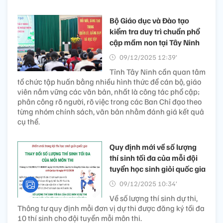
Bộ Giáo dục và Đào tạo
kiểm tra duy trì chuẩn phổ
cập mầm non tại Tây Ninh​
09/12/2025 12:39’
Tỉnh Tây Ninh cần quan tâm
tổ chức tập huấn bằng nhiều hình thức để cán bộ, giáo
viên nắm vững các văn bản, nhất là công tác phổ cập;
phân công rõ người, rõ việc trong các Ban Chỉ đạo theo
từng nhóm chính sách, văn bản nhằm đánh giá kết quả
cụ thể.
Quy định mới về số lượng
thí sinh tối đa của mỗi đội
tuyển học sinh giỏi quốc gia
09/12/2025 10:34’
Về số lượng thí sinh dự thi,
Thông tư quy định mỗi đơn vị dự thi được đăng ký tối đa
10 thí sinh cho đội tuyển mỗi môn thi.