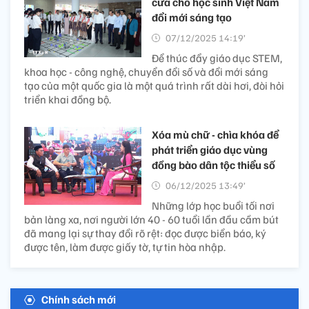
cửa cho học sinh Việt Nam
đổi mới sáng tạo
07/12/2025 14:19’
Để thúc đẩy giáo dục STEM,
khoa học - công nghệ, chuyển đổi số và đổi mới sáng
tạo của một quốc gia là một quá trình rất dài hơi, đòi hỏi
triển khai đồng bộ.
Xóa mù chữ - chìa khóa để
phát triển giáo dục vùng
đồng bào dân tộc thiểu số
06/12/2025 13:49’
Những lớp học buổi tối nơi
bản làng xa, nơi người lớn 40 - 60 tuổi lần đầu cầm bút
đã mang lại sự thay đổi rõ rệt: đọc được biển báo, ký
được tên, làm được giấy tờ, tự tin hòa nhập.
Chính sách mới