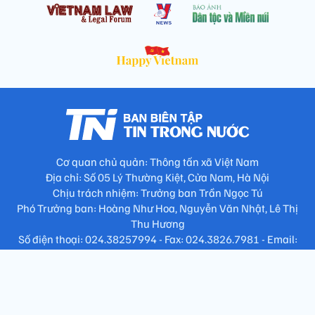
Cơ quan chủ quản: Thông tấn xã Việt Nam
Địa chỉ: Số 05 Lý Thường Kiệt, Cửa Nam, Hà Nội
Chịu trách nhiệm: Trưởng ban Trần Ngọc Tú
Phó Trưởng ban: Hoàng Như Hoa, Nguyễn Văn Nhật, Lê Thị
Thu Hương
Số điện thoại: 024.38257994 - Fax: 024.3826.7981 - Email:
tap.phongbien@gmail.com
Không sao chép nội dung khi chưa có sự đồng ý bằng văn bản
!