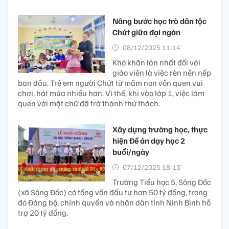
Nâng bước học trò dân tộc
Chứt giữa đại ngàn
08/12/2025 11:14’
Khó khăn lớn nhất đối với
giáo viên là việc rèn nền nếp
ban đầu. Trẻ em người Chứt từ mầm non vốn quen vui
chơi, hát múa nhiều hơn. Vì thế, khi vào lớp 1, việc làm
quen với mặt chữ đã trở thành thử thách.
Xây dựng trường học, thực
hiện Đề án dạy học 2
buổi/ngày
07/12/2025 18:13’
Trường Tiểu học 5, Sông Đốc
(xã Sông Đốc) có tổng vốn đầu tư hơn 50 tỷ đồng, trong
đó Đảng bộ, chính quyền và nhân dân tỉnh Ninh Bình hỗ
trợ 20 tỷ đồng.