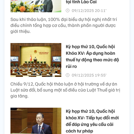
tại tỉnh Lào Cai
09/12/2025 20:11’
Sau khi thảo luận, 100% đại biểu dự hội nghị nhất trí
điều chỉnh tổng hợp cơ cấu, thành phần người được
giới thiệu.
Kỳ họp thứ 10, Quốc hội
Khóa XV: Áp dụng hoàn
thuế tự động theo mức độ
rủi ro
09/12/2025 19:55’
Chiều 9/12, Quốc hội thảo luận ở hội trường về dự án
Luật sửa đổi, bổ sung một số điều của Luật Thuế giá trị
gia tăng.
Kỳ họp thứ 10, Quốc hội
khóa XV: Tiếp tục đổi mới
để đáp ứng yêu cầu cải
cách tư pháp