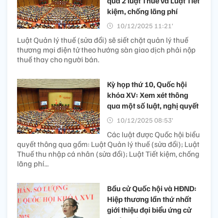
qua 2 luật Thuế và Luật Tiết
kiệm, chống lãng phí
10/12/2025 11:21’
Luật Quản lý thuế (sửa đổi) sẽ siết chặt quản lý thuế
thương mại điện tử theo hướng sàn giao dịch phải nộp
thuế thay cho người bán.
Kỳ họp thứ 10, Quốc hội
khóa XV: Xem xét thông
qua một số luật, nghị quyết
10/12/2025 08:53’
Các luật được Quốc hội biểu
quyết thông qua gồm: Luật Quản lý thuế (sửa đổi); Luật
Thuế thu nhập cá nhân (sửa đổi); Luật Tiết kiệm, chống
lãng phí...
Bầu cử Quốc hội và HĐND:
Hiệp thương lần thứ nhất
giới thiệu đại biểu ứng cử