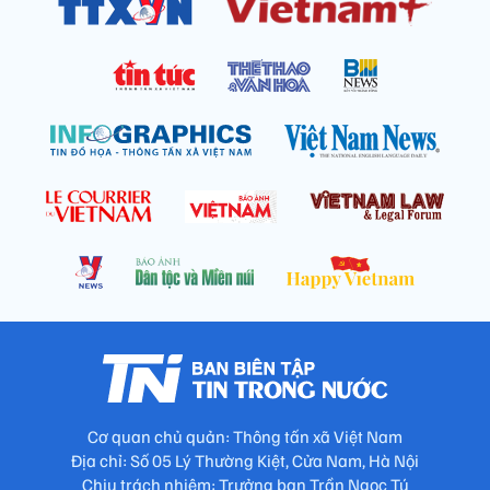
Cơ quan chủ quản: Thông tấn xã Việt Nam
Địa chỉ: Số 05 Lý Thường Kiệt, Cửa Nam, Hà Nội
Chịu trách nhiệm: Trưởng ban Trần Ngọc Tú