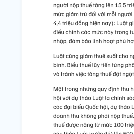
người nộp thuế tăng lên 15,5 tri
mức giảm trừ đối với mỗi người 
4,4 triệu đồng hiện nay); Luật 
điều chỉnh các mức này trong tư
nhập, đảm bảo linh hoạt phù hợp 
Luật cũng giảm thuế suất cho n
bình. Biểu thuế lũy tiến từng p
và tránh việc tăng thuế đột ngột
Một trong những quy định thu h
hội với dự thảo Luật là chính sá
các đại biểu Quốc hội, dự thảo
doanh thu không phải nộp thuế
thuế được nâng từ mức 100 triệ
các thảo Luật trước đó) lên 50