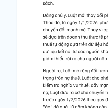
sách.
Đáng chú ý, Luật mới thay đổi p
Theo đó, từ ngày 1/1/2026, phư
chuyển đổi mạnh mẽ. Thay vì áp
sẽ dựa trên doanh thu thực tế ph
thuế tự động dựa trên dữ liệu hó
dữ liệu kết nối từ các nguồn kh
giảm thiểu rủi ro cho người nộp 
Ngoài ra, Luật mở rộng đối tượn
trạng trốn nợ thuế. Luật cho phé
kiểm tra nghĩa vụ thuế; đẩy mạn
nợ, Luật đưa ra cơ chế chuyển t
trước ngày 1/7/2026 theo quy đị
"ảo" đã quá 10 năm không còn 