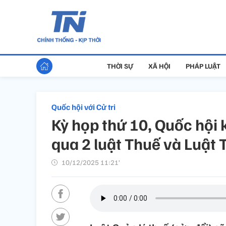
THỜI SỰ
XÃ HỘI
PHÁP LUẬT
Quốc hội với Cử tri
Kỳ họp thứ 10, Quốc hội 
qua 2 luật Thuế và Luật 
10/12/2025 11:21’