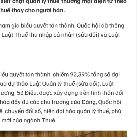
 siết chặt quản lý thuế thương mại điện tử theo
thuế thay cho người bán.
tham gia biểu quyết tán thành, Quốc hội đã thông
, Luật Thuế thu nhập cá nhân (sửa đổi) và Luật
biểu quyết tán thành, chiếm 92,39% tổng số đại
ua dự thảo Luật Quản lý thuế (sửa đổi). Luật
ương, 53 Điều, được xây dựng trên tinh thần đổi
 hóa đầy đủ các chủ trương của Đảng, Quốc hội
ế, chuyển đổi số, hiện đại hóa quản lý thuế, phù
y mới của ngành Thuế.