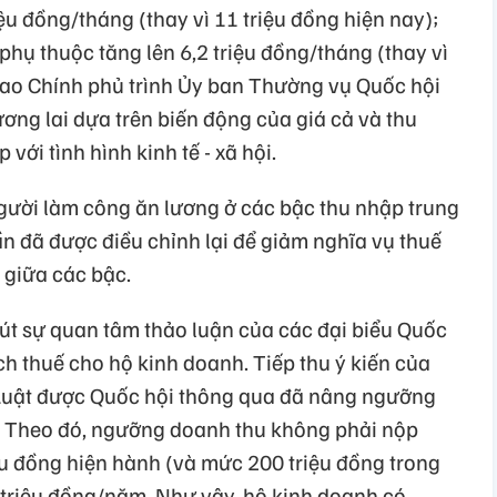
ệu đồng/tháng (thay vì 11 triệu đồng hiện nay);
phụ thuộc tăng lên 6,2 triệu đồng/tháng (thay vì
giao Chính phủ trình Ủy ban Thường vụ Quốc hội
ơng lai dựa trên biến động của giá cả và thu
với tình hình kinh tế - xã hội.
gười làm công ăn lương ở các bậc thu nhập trung
hần đã được điều chỉnh lại để giảm nghĩa vụ thuế
 giữa các bậc.
út sự quan tâm thảo luận của các đại biểu Quốc
ch thuế cho hộ kinh doanh. Tiếp thu ý kiến của
 Luật được Quốc hội thông qua đã nâng ngưỡng
. Theo đó, ngưỡng doanh thu không phải nộp
u đồng hiện hành (và mức 200 triệu đồng trong
0 triệu đồng/năm. Như vậy, hộ kinh doanh có