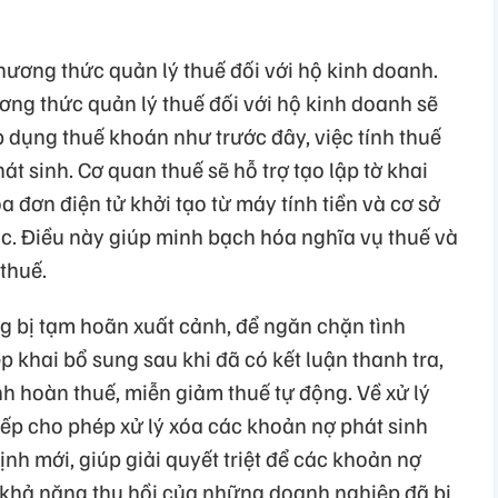
hương thức quản lý thuế đối với hộ kinh doanh.
ơng thức quản lý thuế đối với hộ kinh doanh sẽ
 dụng thuế khoán như trước đây, việc tính thuế
át sinh. Cơ quan thuế sẽ hỗ trợ tạo lập tờ khai
a đơn điện tử khởi tạo từ máy tính tiền và cơ sở
ác. Điều này giúp minh bạch hóa nghĩa vụ thuế và
thuế.
g bị tạm hoãn xuất cảnh, để ngăn chặn tình
p khai bổ sung sau khi đã có kết luận thanh tra,
h hoàn thuế, miễn giảm thuế tự động. Về xử lý
iếp cho phép xử lý xóa các khoản nợ phát sinh
nh mới, giúp giải quyết triệt để các khoản nợ
khả năng thu hồi của những doanh nghiệp đã bị