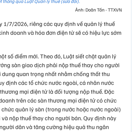
t thông qua Luật Quản lý thuế (sửa đổi).
Ảnh: Doãn Tấn - TTXVN
ày 1/7/2026, riêng các quy định về quản lý thuế
kinh doanh và hóa đơn điện tử sẽ có hiệu lực sớm
ột số điểm mới. Theo đó, Luật siết chặt quản lý
ướng sàn giao dịch phải nộp thuế thay cho người
i dung quan trọng nhất nhằm chống thất thu
quy định các tổ chức nước ngoài, cá nhân nước
thương mại điện tử là đối tượng nộp thuế. Đặc
h doanh trên các sàn thương mại điện tử có chức
ổ chức quản lý sàn (trong nước hoặc nước ngoài)
i và nộp thuế thay cho người bán. Quy định này
 người dân và tăng cường hiệu quả thu ngân