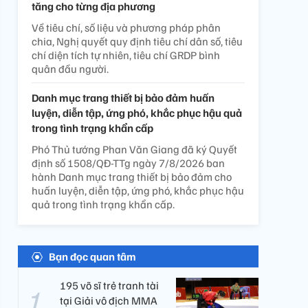
tăng cho từng địa phương
Về tiêu chí, số liệu và phương pháp phân
chia, Nghị quyết quy định tiêu chí dân số, tiêu
chí diện tích tự nhiên, tiêu chí GRDP bình
quân đầu người.
Danh mục trang thiết bị bảo đảm huấn
luyện, diễn tập, ứng phó, khắc phục hậu quả
trong tình trạng khẩn cấp
Phó Thủ tướng Phan Văn Giang đã ký Quyết
định số 1508/QĐ-TTg ngày 7/8/2026 ban
hành Danh mục trang thiết bị bảo đảm cho
huấn luyện, diễn tập, ứng phó, khắc phục hậu
quả trong tình trạng khẩn cấp.
Bạn đọc quan tâm
195 võ sĩ trẻ tranh tài
tại Giải vô địch MMA