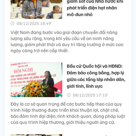
giám sát của Nhà nước khi
phát triển điện hạt nhân
mô-đun nhỏ
08/12/2025 18:49’
Việt Nam đang bước vào giai đoạn chuyển đổi năng
lượng sâu rộng, trong khi yêu cầu về an ninh năng
lượng, giảm phát thải và duy trì tăng trưởng ở mức cao
ngày càng trở nên cấp thiết.
Bầu cử Quốc hội và HĐND:
Đảm bảo công bằng, hợp lý
giữa các tầng lớp nhân dân,
giới tính, lĩnh vực
08/12/2025 17:10’
Đây là cơ sở quan trọng để các bước tiếp theo của quy
trình hiệp thương được triển khai thuận lợi, chặt chẽ,
bảo đảm tính đại diện, tính khách quan, đúng pháp luật
của quy trình hiệp thương, giới thiệu người ứng cử.