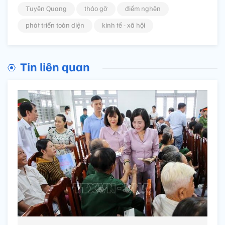
Tuyên Quang
tháo gỡ
điểm nghẽn
phát triển toàn diện
kinh tế - xã hội
Tin liên quan