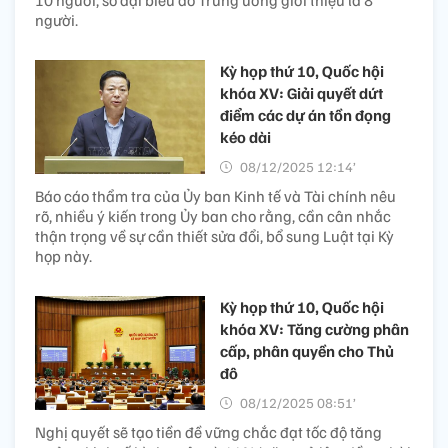
10 người, số đại biểu do Trung ương giới thiệu là 8
người.
Kỳ họp thứ 10, Quốc hội
khóa XV: Giải quyết dứt
điểm các dự án tồn đọng
kéo dài
08/12/2025 12:14’
Báo cáo thẩm tra của Ủy ban Kinh tế và Tài chính nêu
rõ, nhiều ý kiến trong Ủy ban cho rằng, cần cân nhắc
thận trọng về sự cần thiết sửa đổi, bổ sung Luật tại Kỳ
họp này.
Kỳ họp thứ 10, Quốc hội
khóa XV: Tăng cường phân
cấp, phân quyền cho Thủ
đô
08/12/2025 08:51’
Nghị quyết sẽ tạo tiền đề vững chắc đạt tốc độ tăng