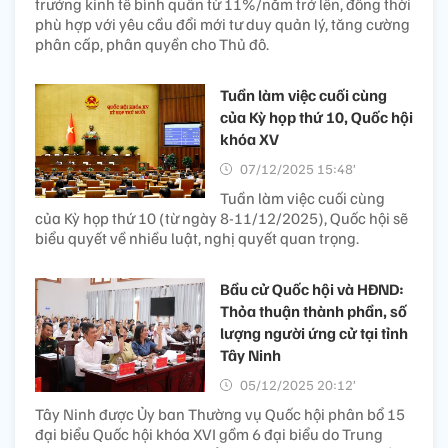
trưởng kinh tế bình quân từ 11%/năm trở lên, đồng thời
phù hợp với yêu cầu đổi mới tư duy quản lý, tăng cường
phân cấp, phân quyền cho Thủ đô.
Tuần làm việc cuối cùng
của Kỳ họp thứ 10, Quốc hội
khóa XV
07/12/2025 15:48’
Tuần làm việc cuối cùng
của Kỳ họp thứ 10 (từ ngày 8-11/12/2025), Quốc hội sẽ
biểu quyết về nhiều luật, nghị quyết quan trọng.
Bầu cử Quốc hội và HĐND:
Thỏa thuận thành phần, số
lượng người ứng cử tại tỉnh
Tây Ninh
05/12/2025 20:12’
Tây Ninh được Ủy ban Thường vụ Quốc hội phân bổ 15
đại biểu Quốc hội khóa XVI gồm 6 đại biểu do Trung