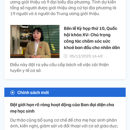
ương giới thiệu và 9 đại biểu địa phương. Tỉnh dự kiến
tổng số người được giới thiệu ứng cử tại địa phương là
19 người và 6 người do Trung ương giới thiệu.
Bên lề Kỳ họp thứ 10, Quốc
hội khóa XV: Chú trọng
công tác chăm sóc sức
khoẻ ban đầu cho nhân dân
05/12/2025 16:45’
Điều này đặt ra yêu cầu cấp bách về việc cải thiện
tuyến y tế cơ sở.
Chính sách mới
Đặt giới hạn rõ ràng hoạt động của Ban đại diện cha
mẹ học sinh
Dự thảo cũng bổ sung cơ chế để cha mẹ học sinh phản
ánh, kiến nghị, giám sát và đối thoại với cơ sở giáo dục;