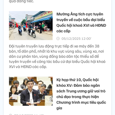
quả đáng tiếc.
Mường Ảng tích cực tuyên
truyền về cuộc bầu đại biểu
Quốc hội khoá XVI và HĐND
các cấp
05/12/2025 12:00’
Đội tuyên truyền lưu động trực tiếp đi xe máy đến 38
bản, tổ dân phố, nhất là khu vực vùng sâu, vùng xa, nơi
dân cư phân tán, vùng đồng bào dân tộc thiểu số để
tuyên truyền về công tác bầu cử đại biểu Quốc hội khoá
XVI và HĐND các cấp.
Kỳ họp thứ 10, Quốc hội
khóa XV: Đảm bảo ngân
sách Trung ương giữ vai trò
chủ đạo trong thực hiện
Chương trình mục tiêu quốc
gia