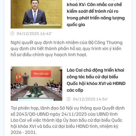
khoá XV: Cân nhắc cơ chế
kiểm soát để tránh rủi ro
trong phát triển năng lượng
quốc gia
04/12/2025 16:42’
Nghị quyết quy định trách nhiệm của Bộ Công Thương
quy định chi tiết thành phần hồ sơ, quy trình xin ý kiến
hồ sơ điều chỉnh quy hoạch linh hoạt.
Lào Cai chủ động triển khai
công tác bầu cử đại biểu
Quốc hội khóa XVI và HĐND
các cấp
04/12/2025 14:54’
Tại phiên họp, lãnh đạo Sở Nội vụ thông qua Quyết định
số 2043/QĐ-UBND ngày 24/11/2025 của UBND tỉnh
Lào Cai về việc thành lập Ủy ban bầu cử đại biểu Quốc
hội khóa XVI và bầu cử đại biểu HĐND tỉnh, nhiệm kỳ
2026 - 2031.