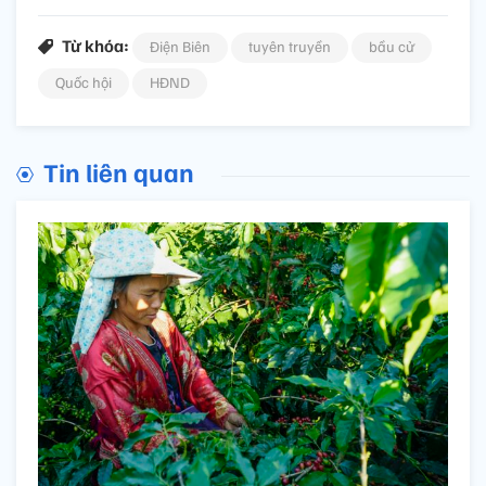
Từ khóa:
Điện Biên
tuyên truyền
bầu cử
Quốc hội
HĐND
Tin liên quan