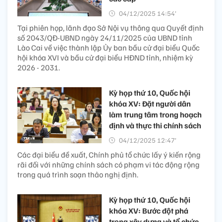
04/12/2025 14:54’
Tại phiên họp, lãnh đạo Sở Nội vụ thông qua Quyết định
số 2043/QĐ-UBND ngày 24/11/2025 của UBND tỉnh
Lào Cai về việc thành lập Ủy ban bầu cử đại biểu Quốc
hội khóa XVI và bầu cử đại biểu HĐND tỉnh, nhiệm kỳ
2026 - 2031.
Kỳ họp thứ 10, Quốc hội
khóa XV: Đặt người dân
làm trung tâm trong hoạch
định và thực thi chính sách
04/12/2025 12:47’
Các đại biểu đề xuất, Chính phủ tổ chức lấy ý kiến rộng
rãi đối với những chính sách có phạm vi tác động rộng
trong quá trình soạn thảo nghị định.
Kỳ họp thứ 10, Quốc hội
khóa XV: Bước đột phá
trong xây dựng và tổ chức