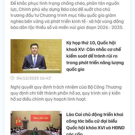
Để khắc phục tình trạng chồng chéo, phân tán nguồn
lực, Chính phủ xây dựng Báo cáo đề xuất cho chủ
trương đầu tư Chương trình mục tiêu quốc gia giảm
nghèo bền vững và phát triển kinh tế - xã hội vùng đồng
bào dân tộc thiểu số và miền núi giai đoạn 2026 - 2035.
Kỳ họp thứ 10, Quốc hội
khoá XV: Cân nhắc cơ chế
kiểm soát để tránh rủi ro
trong phát triển năng lượng
quốc gia
04/12/2025 16:42’
Nghị quyết quy định trách nhiệm của Bộ Công Thương
quy định chi tiết thành phần hồ sơ, quy trình xin ý kiến
hồ sơ điều chỉnh quy hoạch linh hoạt.
Lào Cai chủ động triển khai
công tác bầu cử đại biểu
Quốc hội khóa XVI và HĐND
các cấp