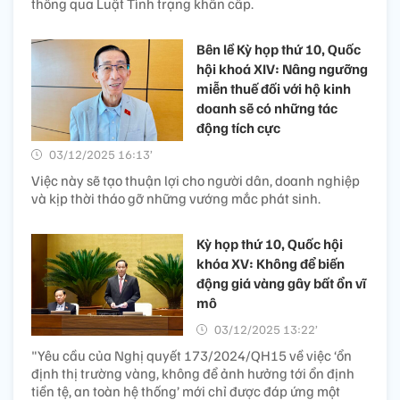
thông qua Luật Tình trạng khẩn cấp.
Bên lề Kỳ họp thứ 10, Quốc
hội khoá XIV: Nâng ngưỡng
miễn thuế đối với hộ kinh
doanh sẽ có những tác
động tích cực
03/12/2025 16:13’
Việc này sẽ tạo thuận lợi cho người dân, doanh nghiệp
và kịp thời tháo gỡ những vướng mắc phát sinh.
Kỳ họp thứ 10, Quốc hội
khóa XV: Không để biến
động giá vàng gây bất ổn vĩ
mô
03/12/2025 13:22’
"Yêu cầu của Nghị quyết 173/2024/QH15 về việc ‘ổn
định thị trường vàng, không để ảnh hưởng tới ổn định
tiền tệ, an toàn hệ thống’ mới chỉ được đáp ứng một