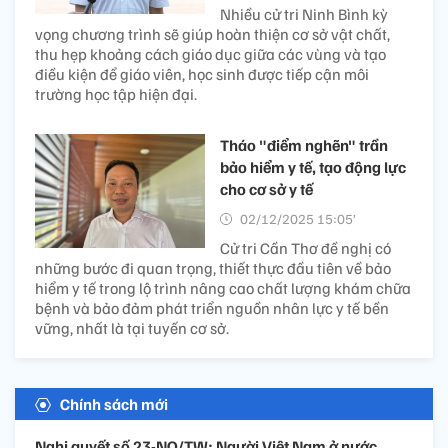
Nhiều cử tri Ninh Bình kỳ
vọng chương trình sẽ giúp hoàn thiện cơ sở vật chất,
thu hẹp khoảng cách giáo dục giữa các vùng và tạo
điều kiện để giáo viên, học sinh được tiếp cận môi
trường học tập hiện đại.
Tháo "điểm nghẽn" trần
bảo hiểm y tế, tạo động lực
cho cơ sở y tế
02/12/2025 15:05’
Cử tri Cần Thơ đề nghị có
những bước đi quan trọng, thiết thực đầu tiên về bảo
hiểm y tế trong lộ trình nâng cao chất lượng khám chữa
bệnh và bảo đảm phát triển nguồn nhân lực y tế bền
vững, nhất là tại tuyến cơ sở.
Chính sách mới
Nghị quyết số 23-NQ/TW: Người Việt Nam ở nước