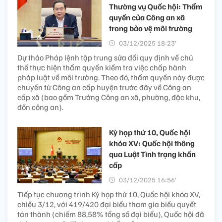
Thường vụ Quốc hội: Thẩm
quyền của Công an xã
trong bảo vệ môi trường
03/12/2025 18:23’
Dự thảo Pháp lệnh tập trung sửa đổi quy định về chủ
thể thực hiện thẩm quyền kiểm tra việc chấp hành
pháp luật về môi trường. Theo đó, thẩm quyền này được
chuyển từ Công an cấp huyện trước đây về Công an
cấp xã (bao gồm Trưởng Công an xã, phường, đặc khu,
đồn công an).
Kỳ họp thứ 10, Quốc hội
khóa XV: Quốc hội thông
qua Luật Tình trạng khẩn
cấp
03/12/2025 16:56’
Tiếp tục chương trình Kỳ họp thứ 10, Quốc hội khóa XV,
chiều 3/12, với 419/420 đại biểu tham gia biểu quyết
tán thành (chiếm 88,58% tổng số đại biểu), Quốc hội đã