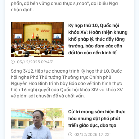
phần, độ bền vững chưa thực sự cao", đại biểu Nga
nhận định.
Kỳ họp thứ 10, Quốc hội
khóa XV: Hoàn thiện khung
khổ pháp lý, thúc đẩy tăng
trưởng, bảo đảm các cân
đối lớn của nền kinh tế
03/12/2025 09:43’
Sáng 3/12, tiếp tục chương trình Kỳ họp thứ 10, Quốc
hội nghe Phó Thủ tướng Thường trực Chính phủ
Nguyễn Hòa Bình trình bày Báo cáo về tình hình thực
hiện 16 nghị quyết của Quốc hội khóa XIV và khóa XV
về giám sát chuyên đề và chất vấn.
Cử tri mong sớm hiện thực
hóa những đột phá phát
triển giáo dục, đào tạo
02/12/2025 17:22’