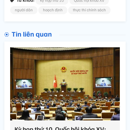
Kỳ họp thứ 10
Quốc hội khóa XV
người dân
hoạch định
thực thi chính sách
Tin liên quan
Kỳ họp thứ 10, Quốc hội khóa XV: