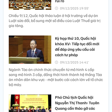
rủi ro
09/12/2025 19:55’
Chiều 9/12, Quốc hội thảo luận ở hội trường về dự án
Luật sửa đổi, bổ sung một số điều của Luật Thuế giá trị
gia tăng.
Kỳ họp thứ 10, Quốc hội
khóa XV: Tiếp tục đổi mới
để đáp ứng yêu cầu cải
cách tư pháp
09/12/2025 14:41’
Ngành Tòa án chính thức chuyển từ mô hình 4 cấp
sang mô hình 3 cấp, đồng thời hình thành hệ thống Tòa
án nhân dân khu vực - một bước cải cách lớn về tổ chức
bộ máy.
Phó Chủ tịch Quốc hội
Nguyễn Thị Thanh: Tuyên
Quang cần tháo gỡ các