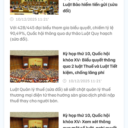
Luật Bảo hiểm tiền gửi (sửa
đổi)
10/12/2025 11:21’
Với 428/445 đại biểu tham gia biểu quyết, chiếm tỷ lệ
90,49%, Quốc hội thông qua dự thảo Luật Quy hoạch
(sửa đổi).
Kỳ họp thứ 10, Quốc hội
khóa XV: Biểu quyết thông
qua 2 luật Thuế và Luật Tiết
kiệm, chống lãng phí
10/12/2025 11:21’
Luật Quản lý thuế (sửa đổi) sẽ siết chặt quản lý thuế
thương mại điện tử theo hướng sàn giao dịch phải nộp
thuế thay cho người bán.
Kỳ họp thứ 10, Quốc hội
khóa XV: Xem xét thông
qua một số luật, nghị quyết