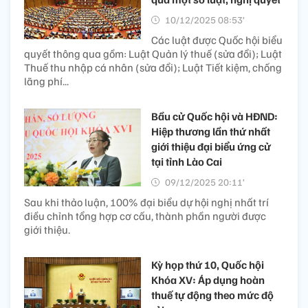
10/12/2025 08:53’
Các luật được Quốc hội biểu
quyết thông qua gồm: Luật Quản lý thuế (sửa đổi); Luật
Thuế thu nhập cá nhân (sửa đổi); Luật Tiết kiệm, chống
lãng phí...
Bầu cử Quốc hội và HĐND:
Hiệp thương lần thứ nhất
giới thiệu đại biểu ứng cử
tại tỉnh Lào Cai
09/12/2025 20:11’
Sau khi thảo luận, 100% đại biểu dự hội nghị nhất trí
điều chỉnh tổng hợp cơ cấu, thành phần người được
giới thiệu.
Kỳ họp thứ 10, Quốc hội
Khóa XV: Áp dụng hoàn
thuế tự động theo mức độ