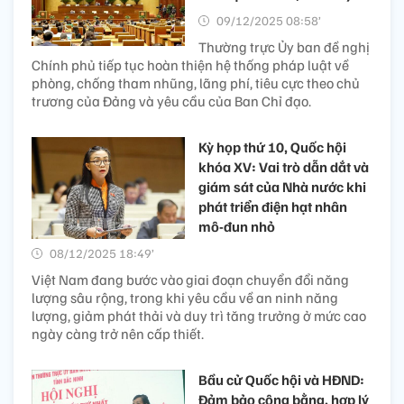
09/12/2025 08:58’
Thường trực Ủy ban đề nghị
Chính phủ tiếp tục hoàn thiện hệ thống pháp luật về
phòng, chống tham nhũng, lãng phí, tiêu cực theo chủ
trương của Đảng và yêu cầu của Ban Chỉ đạo.
Kỳ họp thứ 10, Quốc hội
khóa XV: Vai trò dẫn dắt và
giám sát của Nhà nước khi
phát triển điện hạt nhân
mô-đun nhỏ
08/12/2025 18:49’
Việt Nam đang bước vào giai đoạn chuyển đổi năng
lượng sâu rộng, trong khi yêu cầu về an ninh năng
lượng, giảm phát thải và duy trì tăng trưởng ở mức cao
ngày càng trở nên cấp thiết.
Bầu cử Quốc hội và HĐND:
Đảm bảo công bằng, hợp lý