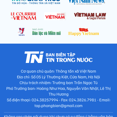
Cơ quan chủ quản: Thông tấn xã Việt Nam
Địa chỉ: Số 05 Lý Thường Kiệt, Cửa Nam, Hà Nội
Chịu trách nhiệm: Trưởng ban Trần Ngọc Tú
Phó Trưởng ban: Hoàng Như Hoa, Nguyễn Văn Nhật, Lê Thị
Thu Hương
Số điện thoại: 024.38257994 - Fax: 024.3826.7981 - Email:
tap.phongbien@gmail.com
Không sao chép nội dung khi chưa có sự đồng ý bằng văn bản