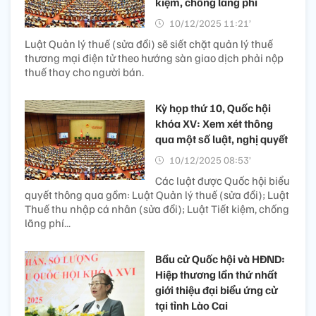
kiệm, chống lãng phí
10/12/2025 11:21’
Luật Quản lý thuế (sửa đổi) sẽ siết chặt quản lý thuế
thương mại điện tử theo hướng sàn giao dịch phải nộp
thuế thay cho người bán.
Kỳ họp thứ 10, Quốc hội
khóa XV: Xem xét thông
qua một số luật, nghị quyết
10/12/2025 08:53’
Các luật được Quốc hội biểu
quyết thông qua gồm: Luật Quản lý thuế (sửa đổi); Luật
Thuế thu nhập cá nhân (sửa đổi); Luật Tiết kiệm, chống
lãng phí...
Bầu cử Quốc hội và HĐND:
Hiệp thương lần thứ nhất
giới thiệu đại biểu ứng cử
tại tỉnh Lào Cai