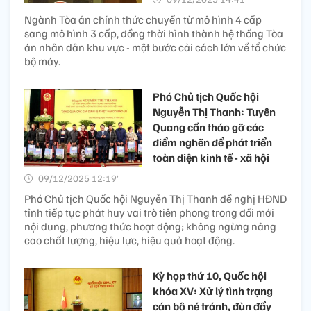
Ngành Tòa án chính thức chuyển từ mô hình 4 cấp
sang mô hình 3 cấp, đồng thời hình thành hệ thống Tòa
án nhân dân khu vực - một bước cải cách lớn về tổ chức
bộ máy.
Phó Chủ tịch Quốc hội
Nguyễn Thị Thanh: Tuyên
Quang cần tháo gỡ các
điểm nghẽn để phát triển
toàn diện kinh tế - xã hội
09/12/2025 12:19’
Phó Chủ tịch Quốc hội Nguyễn Thị Thanh đề nghị HĐND
tỉnh tiếp tục phát huy vai trò tiên phong trong đổi mới
nội dung, phương thức hoạt động; không ngừng nâng
cao chất lượng, hiệu lực, hiệu quả hoạt động.
Kỳ họp thứ 10, Quốc hội
khóa XV: Xử lý tình trạng
cán bộ né tránh, đùn đẩy