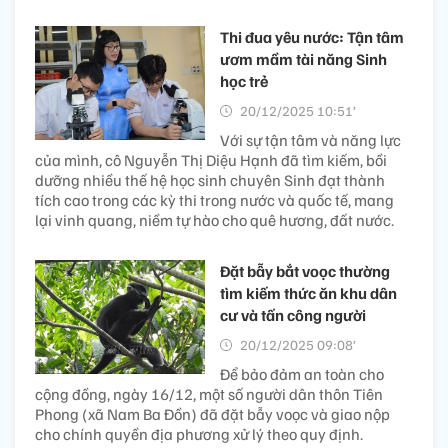
Thi đua yêu nước: Tận tâm
ươm mầm tài năng Sinh
học trẻ
20/12/2025 10:51’
Với sự tận tâm và năng lực
của mình, cô Nguyễn Thị Diệu Hạnh đã tìm kiếm, bồi
dưỡng nhiều thế hệ học sinh chuyên Sinh đạt thành
tích cao trong các kỳ thi trong nước và quốc tế, mang
lại vinh quang, niềm tự hào cho quê hương, đất nước.
Đặt bẫy bắt voọc thường
tìm kiếm thức ăn khu dân
cư và tấn công người
20/12/2025 09:08’
Để bảo đảm an toàn cho
cộng đồng, ngày 16/12, một số người dân thôn Tiên
Phong (xã Nam Ba Đồn) đã đặt bẫy voọc và giao nộp
cho chính quyền địa phương xử lý theo quy định.