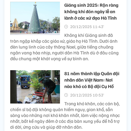
Giáng sinh 2025: Rộn ràng
không khí đón ngày lễ an
lành ở các xứ đạo Hà Tĩnh
20/12/2025 11:43’
Không khí Giáng sinh đã
tràn ngập khắp các giáo xứ, giáo họ Hà Tĩnh. Dưới ánh
đèn lung linh của cây thông Noel, giữa tiếng chuông
ngân vang hòa nhịp, người dân Hà Tĩnh dù ở đâu cũng
đều chung một khát vọng về sự bình an.
81 năm thành lập Quân đội
nhân dân Việt Nam: Nơi
nào khó có Bộ đội Cụ Hồ
20/12/2025 10:53’
Trong khó khăn, các cán bộ,
chiến sĩ bộ đội không quản hiểm nguy, gian khổ, sẵn
sàng vào những nơi khó khăn nhất, làm việc nặng nhọc
nhất, bất kể ngày đêm ở các địa bàn xung yếu để hỗ trợ
di dời, ứng cứu và giúp đỡ nhân dân.