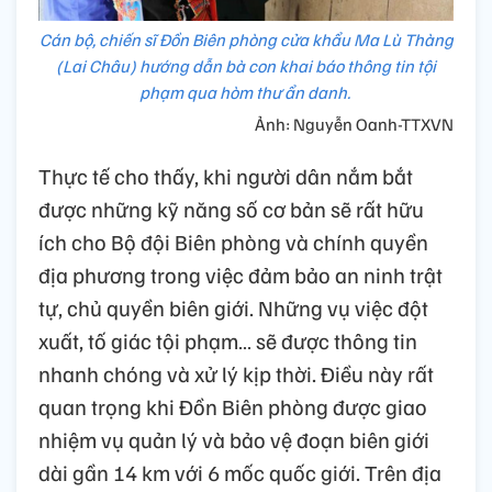
Cán bộ, chiến sĩ Đồn Biên phòng cửa khẩu Ma Lù Thàng
(Lai Châu) hướng dẫn bà con khai báo thông tin tội
phạm qua hòm thư ẩn danh.
Ảnh: Nguyễn Oanh-TTXVN
Thực tế cho thấy, khi người dân nắm bắt
được những kỹ năng số cơ bản sẽ rất hữu
ích cho Bộ đội Biên phòng và chính quyền
địa phương trong việc đảm bảo an ninh trật
tự, chủ quyền biên giới. Những vụ việc đột
xuất, tố giác tội phạm… sẽ được thông tin
nhanh chóng và xử lý kịp thời. Điều này rất
quan trọng khi Đồn Biên phòng được giao
nhiệm vụ quản lý và bảo vệ đoạn biên giới
dài gần 14 km với 6 mốc quốc giới. Trên địa