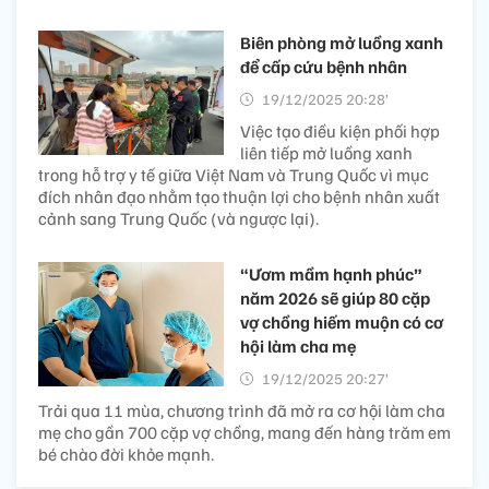
Biên phòng mở luồng xanh
để cấp cứu bệnh nhân
19/12/2025 20:28’
Việc tạo điều kiện phối hợp
liên tiếp mở luồng xanh
trong hỗ trợ y tế giữa Việt Nam và Trung Quốc vì mục
đích nhân đạo nhằm tạo thuận lợi cho bệnh nhân xuất
cảnh sang Trung Quốc (và ngược lại).
“Ươm mầm hạnh phúc”
năm 2026 sẽ giúp 80 cặp
vợ chồng hiếm muộn có cơ
hội làm cha mẹ
19/12/2025 20:27’
Trải qua 11 mùa, chương trình đã mở ra cơ hội làm cha
mẹ cho gần 700 cặp vợ chồng, mang đến hàng trăm em
bé chào đời khỏe mạnh.