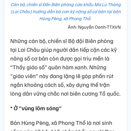
Cán bộ, chiến sĩ Đồn Biên phòng cửa khẩu Ma Lù Thàng
(Lai Châu) hướng dẫn bà con kỹ năng số cơ bản tại bản
Hùng Pèng, xã Phong Thổ.
Ảnh: Nguyễn Oanh-TTXVN
Những cán bộ, chiến sĩ Bộ đội Biên phòng
tại Lai Châu giúp người dân tiếp cận các kỹ
năng số cơ bản còn được gọi trìu mến là
“Thầy giáo số” quân hàm xanh. Những
"giáo viên" này đang lặng lẽ góp phần rút
ngắn khoảng cách số, xây dựng thế trận
lòng dân vững chắc nơi biên cương Tổ quốc.
* Ở "vùng lõm sóng"
Bản Hùng Pèng, xã Phong Thổ là nơi sinh