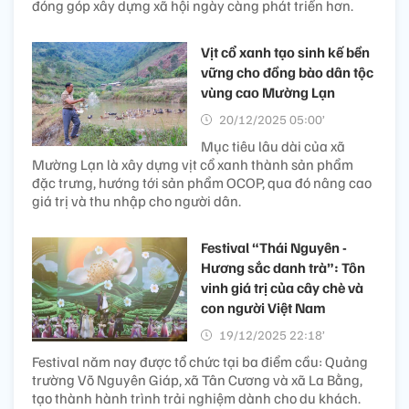
đóng góp xây dựng xã hội ngày càng phát triển hơn.
Vịt cổ xanh tạo sinh kế bền
vững cho đồng bào dân tộc
vùng cao Mường Lạn
20/12/2025 05:00’
Mục tiêu lâu dài của xã
Mường Lạn là xây dựng vịt cổ xanh thành sản phẩm
đặc trưng, hướng tới sản phẩm OCOP, qua đó nâng cao
giá trị và thu nhập cho người dân.
Festival “Thái Nguyên -
Hương sắc danh trà”: Tôn
vinh giá trị của cây chè và
con người Việt Nam
19/12/2025 22:18’
Festival năm nay được tổ chức tại ba điểm cầu: Quảng
trường Võ Nguyên Giáp, xã Tân Cương và xã La Bằng,
tạo thành hành trình trải nghiệm dành cho du khách.