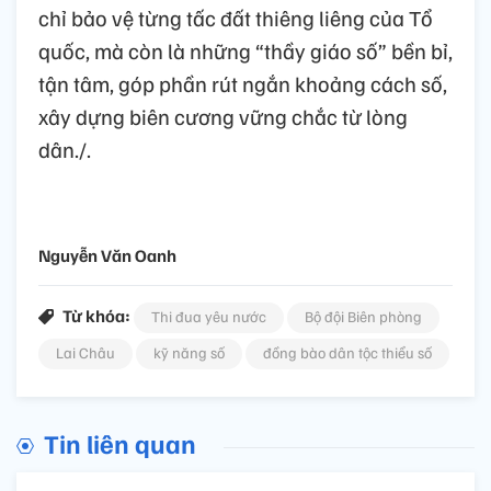
chỉ bảo vệ từng tấc đất thiêng liêng của Tổ
quốc, mà còn là những “thầy giáo số” bền bỉ,
tận tâm, góp phần rút ngắn khoảng cách số,
xây dựng biên cương vững chắc từ lòng
dân./.
Nguyễn Văn Oanh
Từ khóa:
Thi đua yêu nước
Bộ đội Biên phòng
Lai Châu
kỹ năng số
đồng bào dân tộc thiểu số
Tin liên quan