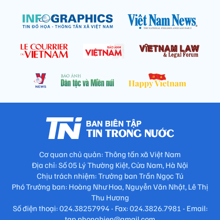
Cơ quan chủ quản: Thông tấn xã Việt Nam
Địa chỉ: Số 05 Lý Thường Kiệt, Cửa Nam, Hà Nội
Chịu trách nhiệm: Trưởng ban Trần Ngọc Tú
Phó Trưởng ban: Hoàng Như Hoa, Nguyễn Văn Nhật, Lê Thị
Thu Hương
Số điện thoại: 024.38257994 - Fax: 024.3826.7981 - Email:
tap.phongbien@gmail.com