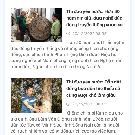
Thi đua yêu nước: Hơn 30
năm gìn giữ, đưa nghề đúc
đồng truyền thống vươn xa
20/12/2025 08:52’
Hơn 30 năm phát triển nghề
đúc đồng truyền thống và những cống hiến cho cộng
đồng, cựu chiến binh Phan Trọng Điền được Hiệp hội
Làng nghề Việt Nam phong tặng danh hiệu Nghệ nhân
nhân dân, Nghệ nhân tiêu biểu Đông Nam Á.
Thi đua yêu nước: Dẫn dắt
đồng bào dân tộc thiểu số
cùng vượt khó làm giàu
20/12/2025 08:11’
Không chỉ giỏi làm giàu cho
gia đình, ông Lâm Văn Giàng (sinh năm 1968, người
dân tộc Tày, xã Minh Đức, tỉnh Đồng Nai) còn là người
có trách nhiệm với cộng đồng, tích cực tạo việc làm,