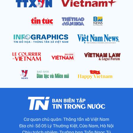
Cơ quan chủ quản: Thông tấn xã Việt Nam
Địa chỉ: Số 05 Lý Thường Kiệt, Cửa Nam, Hà Nội
Chịu trách nhiệm: Trưởng ban Trần Ngọc Tú