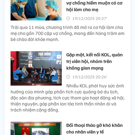
vợ chồng hiếm muộn có cơ
hội làm cha mẹ
19/12/2025 20:27’
Trải qua 11 mùa, chương trình đã mở ra cơ hội làm cha
mẹ cho gần 700 cặp vợ chồng, mang đến hàng trăm em
bé chào đời khỏe mạnh.
Gặp mặt, kết nối KOL, quản
trị viên hội, nhóm trên
không gian mạng
19/12/2025 20:26’
Nhiều KOL phát huy sức ảnh
hưởng của mình góp phần tích cực quảng bá du lịch,
đặc sản địa phương, tích cực tham gia hoạt động xã hội,
thiện nguyện, góp phần lan tỏa tinh thần nhân ái và
trách nhiệm cộng đồng.
Đối thoại tháo gỡ khó khăn
cho nhân viên y tế