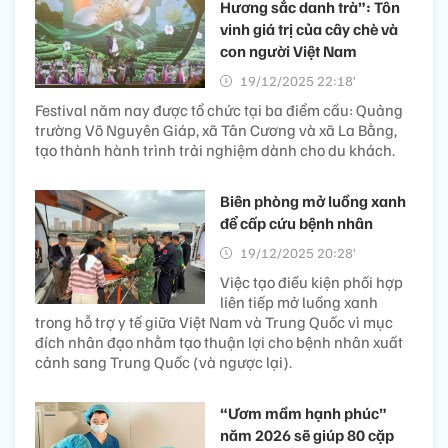
Hương sắc danh trà”: Tôn
vinh giá trị của cây chè và
con người Việt Nam
19/12/2025 22:18’
Festival năm nay được tổ chức tại ba điểm cầu: Quảng
trường Võ Nguyên Giáp, xã Tân Cương và xã La Bằng,
tạo thành hành trình trải nghiệm dành cho du khách.
Biên phòng mở luồng xanh
để cấp cứu bệnh nhân
19/12/2025 20:28’
Việc tạo điều kiện phối hợp
liên tiếp mở luồng xanh
trong hỗ trợ y tế giữa Việt Nam và Trung Quốc vì mục
đích nhân đạo nhằm tạo thuận lợi cho bệnh nhân xuất
cảnh sang Trung Quốc (và ngược lại).
“Ươm mầm hạnh phúc”
năm 2026 sẽ giúp 80 cặp