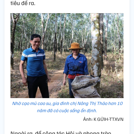
tiêu đề ra.
Nhờ cạo mủ cao su, gia đình chị Nông Thị Thảo hơn 10
năm đã có cuộc sống ổn định.
Ảnh: K GỬIH-TTXVN
Ngoài ra, để công tác Hội và phong trào