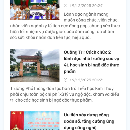
19/12/2025 20:24’
Lãnh đạo ngành mong
muốn công chức, viên chức,
nhân viên ngành y tế tích cực đóng góp, chung sức thực
hiện tốt nhiệm vụ được giao, bảo đảm công tác chăm
sóc sức khỏe nhân dân liên tục, hiệu quả.
Quảng Trị: Cách chức 2
lãnh đạo nhà trường sau vụ
41 học sinh bị ngộ độc thực
phẩm
19/12/2025 20:23’
Trường Phổ thông dân tộc bán trú Tiểu học Kim Thủy
phải chịu toàn bộ chi phí xử lý vụ ngộ độc, khám và điều
trị cho các học sinh bị ngộ độc thực phẩm.
Ưu tiên xây dựng công
đoàn số, tăng cường ứng
dụng công nghệ