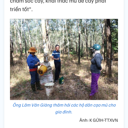
chăm sóc cây, khai thác mủ để cây phát
triển tốt".
Ông Lâm Văn Giàng thăm hỏi các hộ dân cạo mủ cho
gia đình.
Ảnh: K GỬIH-TTXVN