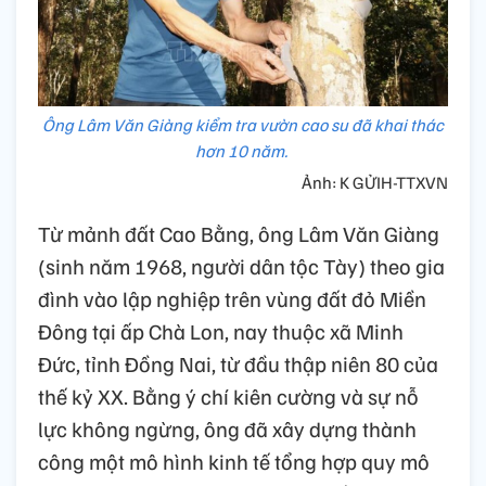
Ông Lâm Văn Giàng kiểm tra vườn cao su đã khai thác
hơn 10 năm.
Ảnh: K GỬIH-TTXVN
Từ mảnh đất Cao Bằng, ông Lâm Văn Giàng
(sinh năm 1968, người dân tộc Tày) theo gia
đình vào lập nghiệp trên vùng đất đỏ Miền
Đông tại ấp Chà Lon, nay thuộc xã Minh
Đức, tỉnh Đồng Nai, từ đầu thập niên 80 của
thế kỷ XX. Bằng ý chí kiên cường và sự nỗ
lực không ngừng, ông đã xây dựng thành
công một mô hình kinh tế tổng hợp quy mô