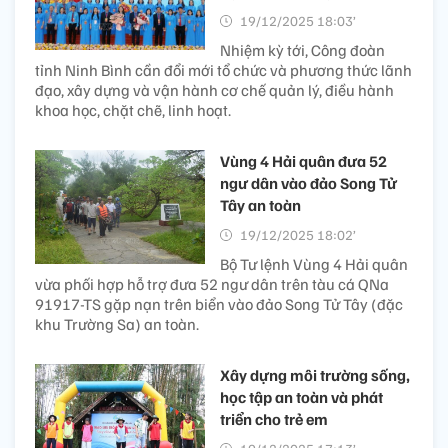
19/12/2025 18:03’
Nhiệm kỳ tới, Công đoàn
tỉnh Ninh Bình cần đổi mới tổ chức và phương thức lãnh
đạo, xây dựng và vận hành cơ chế quản lý, điều hành
khoa học, chặt chẽ, linh hoạt.
Vùng 4 Hải quân đưa 52
ngư dân vào đảo Song Tử
Tây an toàn
19/12/2025 18:02’
Bộ Tư lệnh Vùng 4 Hải quân
vừa phối hợp hỗ trợ đưa 52 ngư dân trên tàu cá QNa
91917-TS gặp nạn trên biển vào đảo Song Tử Tây (đặc
khu Trường Sa) an toàn.
Xây dựng môi trường sống,
học tập an toàn và phát
triển cho trẻ em