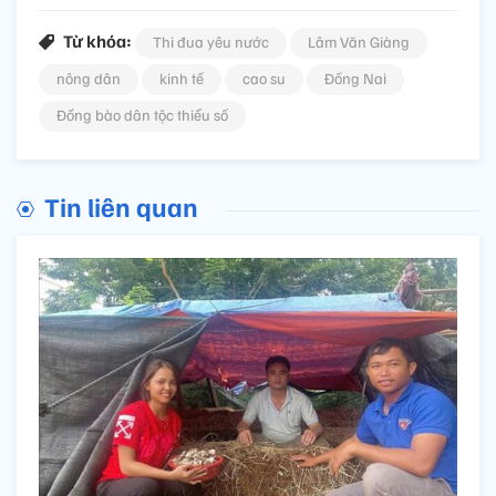
Từ khóa:
Thi đua yêu nước
Lâm Văn Giàng
nông dân
kinh tế
cao su
Đồng Nai
Đồng bào dân tộc thiểu số
Tin liên quan