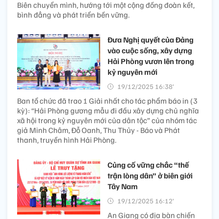
Biên chuyển mình, hướng tới một cộng đồng đoàn kết,
bình đẳng và phát triển bền vững.
Đưa Nghị quyết của Đảng
vào cuộc sống, xây dựng
Hải Phòng vươn lên trong
kỷ nguyên mới
19/12/2025 16:38’
Ban tổ chức đã trao 1 Giải nhất cho tác phẩm báo in (3
kỳ): “Hải Phòng gương mẫu đi đầu xây dựng chủ nghĩa
xã hội trong kỷ nguyên mới của dân tộc” của nhóm tác
giả Minh Châm, Đỗ Oanh, Thu Thủy - Báo và Phát
thanh, truyền hình Hải Phòng.
Củng cố vững chắc “thế
trận lòng dân” ở biên giới
Tây Nam
19/12/2025 16:12’
An Giang có địa bàn chiến