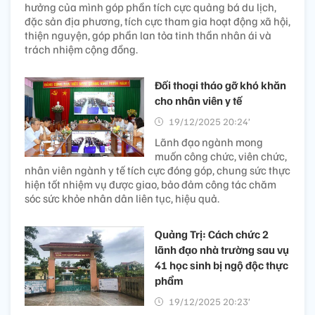
hưởng của mình góp phần tích cực quảng bá du lịch,
đặc sản địa phương, tích cực tham gia hoạt động xã hội,
thiện nguyện, góp phần lan tỏa tinh thần nhân ái và
trách nhiệm cộng đồng.
Đối thoại tháo gỡ khó khăn
cho nhân viên y tế
19/12/2025 20:24’
Lãnh đạo ngành mong
muốn công chức, viên chức,
nhân viên ngành y tế tích cực đóng góp, chung sức thực
hiện tốt nhiệm vụ được giao, bảo đảm công tác chăm
sóc sức khỏe nhân dân liên tục, hiệu quả.
Quảng Trị: Cách chức 2
lãnh đạo nhà trường sau vụ
41 học sinh bị ngộ độc thực
phẩm
19/12/2025 20:23’