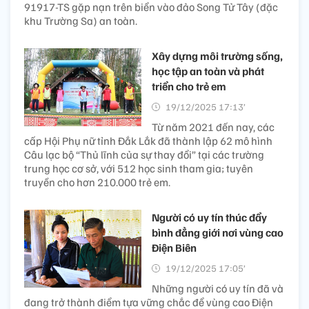
91917-TS gặp nạn trên biển vào đảo Song Tử Tây (đặc
khu Trường Sa) an toàn.
Xây dựng môi trường sống,
học tập an toàn và phát
triển cho trẻ em
19/12/2025 17:13’
Từ năm 2021 đến nay, các
cấp Hội Phụ nữ tỉnh Đắk Lắk đã thành lập 62 mô hình
Câu lạc bộ “Thủ lĩnh của sự thay đổi” tại các trường
trung học cơ sở, với 512 học sinh tham gia; tuyên
truyền cho hơn 210.000 trẻ em.
Người có uy tín thúc đẩy
bình đẳng giới nơi vùng cao
Điện Biên
19/12/2025 17:05’
Những người có uy tín đã và
đang trở thành điểm tựa vững chắc để vùng cao Điện