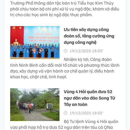
Trường Phổ thông dân tộc bán trú Tiểu học Kim Thủy
phải chịu toàn bộ chi phí xử lý vụ ngộ độc, khám và điều
trị cho các học sinh bị ngộ độc thực phẩm.
Ưu tiên xây dựng công
đoàn số, tăng cường ứng
dụng công nghệ
19/12/2025 18:03’
Nhiệm kỳ tới, Công đoàn
tỉnh Ninh Bình cần đổi mới tổ chức và phương thức lãnh
đạo, xây dựng và vận hành cơ chế quản lý, điều hành
khoa học, chặt chẽ, linh hoạt.
Vùng 4 Hải quân đưa 52
ngư dân vào đảo Song Tử
Tây an toàn
19/12/2025 18:02’
Bộ Tư lệnh Vùng 4 Hải quân
vừa phối hợp hỗ trợ đưa 52 ngư dân trên tàu cá QNa