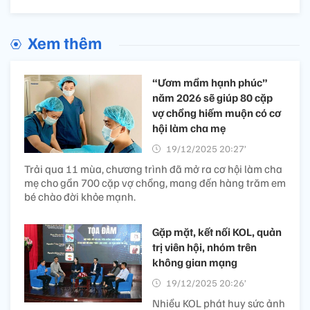
Xem thêm
“Ươm mầm hạnh phúc”
năm 2026 sẽ giúp 80 cặp
vợ chồng hiếm muộn có cơ
hội làm cha mẹ
19/12/2025 20:27’
Trải qua 11 mùa, chương trình đã mở ra cơ hội làm cha
mẹ cho gần 700 cặp vợ chồng, mang đến hàng trăm em
bé chào đời khỏe mạnh.
Gặp mặt, kết nối KOL, quản
trị viên hội, nhóm trên
không gian mạng
19/12/2025 20:26’
Nhiều KOL phát huy sức ảnh