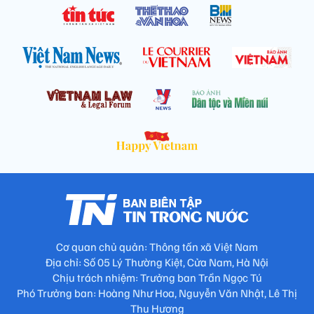
Cơ quan chủ quản: Thông tấn xã Việt Nam
Địa chỉ: Số 05 Lý Thường Kiệt, Cửa Nam, Hà Nội
Chịu trách nhiệm: Trưởng ban Trần Ngọc Tú
Phó Trưởng ban: Hoàng Như Hoa, Nguyễn Văn Nhật, Lê Thị
Thu Hương