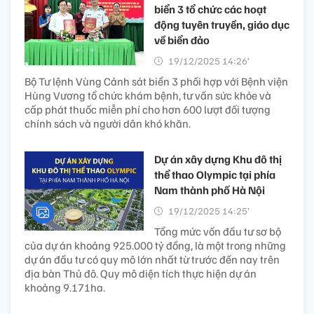
biển 3 tổ chức các hoạt
động tuyên truyền, giáo dục
về biển đảo
19/12/2025 14:26’
Bộ Tư lệnh Vùng Cảnh sát biển 3 phối hợp với Bệnh viện
Hùng Vương tổ chức khám bệnh, tư vấn sức khỏe và
cấp phát thuốc miễn phí cho hơn 600 lượt đối tượng
chính sách và người dân khó khăn.
Dự án xây dựng Khu đô thị
thể thao Olympic tại phía
Nam thành phố Hà Nội
19/12/2025 14:25’
Tổng mức vốn đầu tư sơ bộ
của dự án khoảng 925.000 tỷ đồng, là một trong những
dự án đầu tư có quy mô lớn nhất từ trước đến nay trên
địa bàn Thủ đô. Quy mô diện tích thực hiện dự án
khoảng 9.171ha.