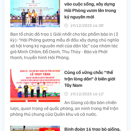
vào cuộc sống, xây dựng
Hải Phòng vươn lên trong
kỷ nguyên mới
19/12/2025 16:38’
Ban tổ chức đã trao 1 Giải nhất cho tác phẩm báo in (3
kỳ): “Hải Phòng gương mẫu đi đầu xây dựng chủ nghĩa
xã hội trong kỷ nguyên mới của dân tộc” của nhóm tác
giả Minh Châm, Đỗ Oanh, Thu Thủy - Báo và Phát
thanh, truyền hình Hải Phòng.
Củng cố vững chắc “thế
trận lòng dân” ở biên giới
Tây Nam
19/12/2025 16:12’
An Giang có địa bàn chiến
lược, quan trọng về quốc phòng, an ninh trong thế trận
phòng thủ chung của Quân khu và cả nước.
Binh đoàn 16 trao bò giống,