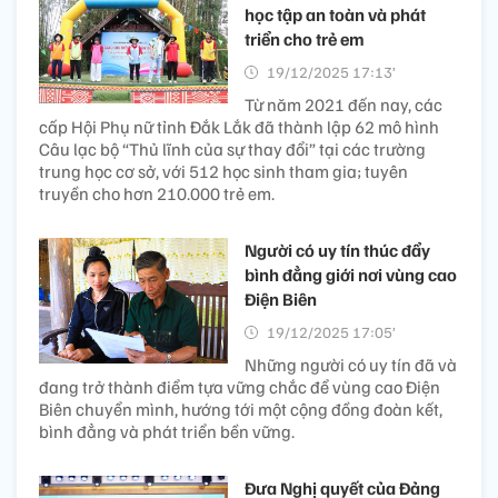
học tập an toàn và phát
triển cho trẻ em
19/12/2025 17:13’
Từ năm 2021 đến nay, các
cấp Hội Phụ nữ tỉnh Đắk Lắk đã thành lập 62 mô hình
Câu lạc bộ “Thủ lĩnh của sự thay đổi” tại các trường
trung học cơ sở, với 512 học sinh tham gia; tuyên
truyền cho hơn 210.000 trẻ em.
Người có uy tín thúc đẩy
bình đẳng giới nơi vùng cao
Điện Biên
19/12/2025 17:05’
Những người có uy tín đã và
đang trở thành điểm tựa vững chắc để vùng cao Điện
Biên chuyển mình, hướng tới một cộng đồng đoàn kết,
bình đẳng và phát triển bền vững.
Đưa Nghị quyết của Đảng