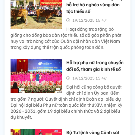
hỗ trợ hộ nghèo vùng dân
tộc thiểu số
19/12/2025 15:47’
Hoạt động trao tặng bò
giống cho đồng bào dân tộc thiểu số đã góp phần phát
huy vai trò nòng cốt của Quân đội nhân dân Việt Nam
trong xây dựng thế trận quốc phòng toàn dân.
Hỗ trợ phụ nữ trong chuyển
đổi số, tham gia kinh tế số
19/12/2025 15:46’
Đại hội cũng công bố quyết
định chỉ định Ủy ban Kiểm
tra gồm 7 người; Quyết định chỉ định Đoàn đại biểu dự
Đại hội đại biểu Phụ nữ toàn quốc lần thứ XIV, nhiệm kỳ
2026 - 2031, gồm 19 đại biểu chính thức và 2 đại biểu
dự khuyết.
Bộ Tư lệnh vùng Cảnh sát