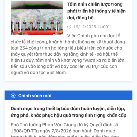
Tầm nhìn chiến lược trong
phát triển hệ thống y tế hiện
đại, đồng bộ
19/12/2025 14:00’
Việc Chính phủ chỉ đạo tổ
chức lễ khởi công, khánh thành, thông xe kỹ thuật đồng
loạt 234 công trình hạ tầng tiêu biểu trên cả nước cho
thấy quyết tâm thúc đẩy hạ tầng kinh tế - xã hội, thể
hiện tư duy, tầm nhìn và khát vọng “vươn xa ra biển lớn,
tiến sâu vào lòng đất và bay cao lên vũ trụ” của con
người và dân tộc Việt Nam.
Chính sách mới
Danh mục trang thiết bị bảo đảm huấn luyện, diễn tập,
ứng phó, khắc phục hậu quả trong tình trạng khẩn cấp
Phó Thủ tướng Phan Văn Giang đã ký Quyết định số
1508/QĐ-TTg ngày 7/8/2026 ban hành Danh mục
trang thiết bị bảo đảm cho huấn luyện, diễn tập, ứng