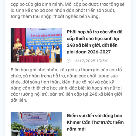
cặp bò của gia đình mình. Mỗi cặp bò được trao tặng sẽ
là sinh kế cho bà con nhân dân phát triển sản xuất,
tăng thêm thu nhập, thoát nghèo bền vững.
Phối hợp hỗ trợ các vấn đề
cấp thiết cho học sinh tại
248 xã biên giới, đất liền
giai đoạn 2026-2027
16/12/2025 13:56’
Biên bản ghi nhớ nhằm kêu gọi sự tham gia của các tổ
chức, cá nhân trong hỗ trợ, nâng cao chất lượng sức
khỏe, đời sống tinh thần, kiến thức xã hội và các kỹ
năng cần thiết cho học sinh, đặc biệt là học sinh nữ tại
các trường nội trú, bán trú liên cấp tại 248 xã biên giới
đất liền.
Niềm vui đến với đồng bào
Khmer Cần Thơ trước thềm
năm mới