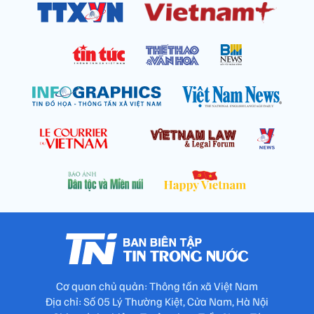
Cơ quan chủ quản: Thông tấn xã Việt Nam
Địa chỉ: Số 05 Lý Thường Kiệt, Cửa Nam, Hà Nội