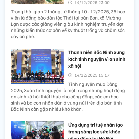
14/12/2025 23:00’
Trong thời gian 2 tháng, từ tháng 10 - 12/2025, 35 học
viên là đồng bào dân tộc Thái tại bản Bon, xã Mường
Lạn được các giảng viên giàu kinh nghiệm truyền đạt
những kiến thức cơ bản về kỹ thuật trồng và chăm sóc
cây cà phê.
Thanh niên Bắc Ninh xung
kích tình nguyện vì an sinh
xã hội
14/12/2025 15:17’
Tình nguyện mùa Đông
2025, Xuân tình nguyện là một trong những hoạt động
an sinh xã hội thiết thực cho cộng đồng, các em học
sinh và bà con nhân dân ở vùng núi trên địa bàn tỉnh
Bắc Ninh còn gặp nhiều khó khăn.
Ứng dụng trí tuệ nhân tạo
trong sàng lọc sức khỏe
cộng đồng tại Hà Nội