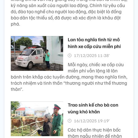
kỹ năng sản xuất của người lao động. Chính từ yêu cầu
đó, đào tạo nghề cho người lao động, đặc biệt là đồng
bào dân tộc thiểu số, đã được xã xác định là khâu đột
phá.
Lan tỏa nghĩa tình từ mô
hình xe cấp cứu miễn phí
17/12/2025 11:38’
Mỗi ngày, chiếc xe cấp cứu
miễn phí vẫn lặng lẽ lăn
bánh trên khắp các tuyến đường, mang theo nghĩa tình,
trách nhiệm và tinh thần “thương người như thể thương
thân”.
Trao sinh kế cho bà con
vùng khó khăn
16/12/2025 19:19’
Các hộ dân thực hiện bốc
thăm ngẫu nhiên để nhận