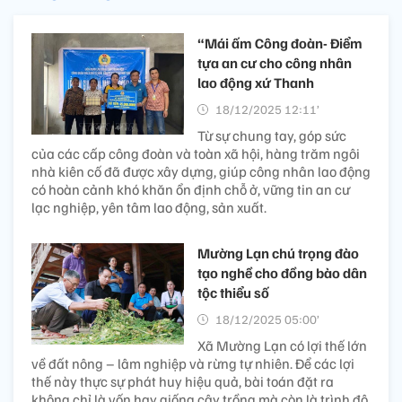
“Mái ấm Công đoàn- Điểm
tựa an cư cho công nhân
lao động xứ Thanh
18/12/2025 12:11’
Từ sự chung tay, góp sức
của các cấp công đoàn và toàn xã hội, hàng trăm ngôi
nhà kiên cố đã được xây dựng, giúp công nhân lao động
có hoàn cảnh khó khăn ổn định chỗ ở, vững tin an cư
lạc nghiệp, yên tâm lao động, sản xuất.
Mường Lạn chú trọng đào
tạo nghề cho đồng bào dân
tộc thiểu số
18/12/2025 05:00’
Xã Mường Lạn có lợi thế lớn
về đất nông – lâm nghiệp và rừng tự nhiên. Để các lợi
thế này thực sự phát huy hiệu quả, bài toán đặt ra
không chỉ là vốn hay giống cây trồng mà còn là trình độ,