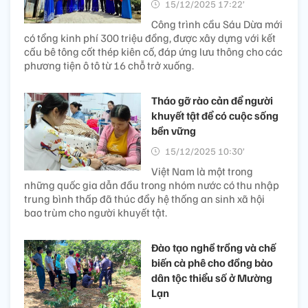
15/12/2025 17:22’
Công trình cầu Sáu Dừa mới
có tổng kinh phí 300 triệu đồng, được xây dựng với kết
cấu bê tông cốt thép kiên cố, đáp ứng lưu thông cho các
phương tiện ô tô từ 16 chỗ trở xuống.
Tháo gỡ rào cản để người
khuyết tật để có cuộc sống
bền vững
15/12/2025 10:30’
Việt Nam là một trong
những quốc gia dẫn đầu trong nhóm nước có thu nhập
trung bình thấp đã thúc đẩy hệ thống an sinh xã hội
bao trùm cho người khuyết tật.
Đào tạo nghề trồng và chế
biến cà phê cho đồng bào
dân tộc thiểu số ở Mường
Lạn