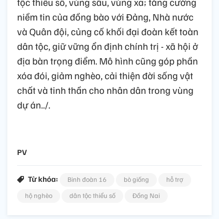
tộc thiểu số, vùng sâu, vùng xa; tăng cường
niềm tin của đồng bào với Đảng, Nhà nước
và Quân đội, củng cố khối đại đoàn kết toàn
dân tộc, giữ vững ổn định chính trị - xã hội ở
địa bàn trọng điểm. Mô hình cũng góp phần
xóa đói, giảm nghèo, cải thiện đời sống vật
chất và tinh thần cho nhân dân trong vùng
dự án../.
PV
Từ khóa:
Binh đoàn 16
bò giống
hỗ trợ
hộ nghèo
dân tộc thiểu số
Đồng Nai