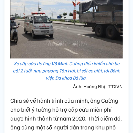
Xe cấp cứu do ông Võ Minh Cường điều khiển chở bé
gái 2 tuổi, ngụ phường Tân Hải, bị sốt co giật, tới Bệnh
viện Đa khoa Bà Rịa.
Ảnh: Hoàng Nhị - TTXVN
Chia sẻ về hành trình của mình, ông Cường
cho biết ý tưởng hỗ trợ cấp cứu miễn phí
được hình thành từ năm 2020. Thời điểm đó,
ông cùng một số người dân trong khu phố