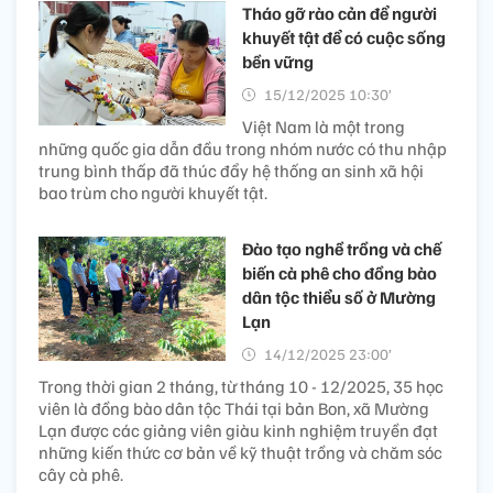
Tháo gỡ rào cản để người
khuyết tật để có cuộc sống
bền vững
15/12/2025 10:30’
Việt Nam là một trong
những quốc gia dẫn đầu trong nhóm nước có thu nhập
trung bình thấp đã thúc đẩy hệ thống an sinh xã hội
bao trùm cho người khuyết tật.
Đào tạo nghề trồng và chế
biến cà phê cho đồng bào
dân tộc thiểu số ở Mường
Lạn
14/12/2025 23:00’
Trong thời gian 2 tháng, từ tháng 10 - 12/2025, 35 học
viên là đồng bào dân tộc Thái tại bản Bon, xã Mường
Lạn được các giảng viên giàu kinh nghiệm truyền đạt
những kiến thức cơ bản về kỹ thuật trồng và chăm sóc
cây cà phê.