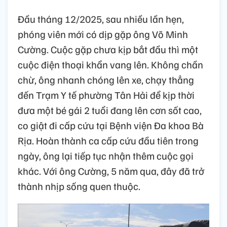
Đầu tháng 12/2025, sau nhiều lần hẹn,
phóng viên mới có dịp gặp ông Võ Minh
Cường. Cuộc gặp chưa kịp bắt đầu thì một
cuộc điện thoại khẩn vang lên. Không chần
chừ, ông nhanh chóng lên xe, chạy thẳng
đến Trạm Y tế phường Tân Hải để kịp thời
đưa một bé gái 2 tuổi đang lên cơn sốt cao,
co giật đi cấp cứu tại Bệnh viện Đa khoa Bà
Rịa. Hoàn thành ca cấp cứu đầu tiên trong
ngày, ông lại tiếp tục nhận thêm cuộc gọi
khác. Với ông Cường, 5 năm qua, đây đã trở
thành nhịp sống quen thuộc.