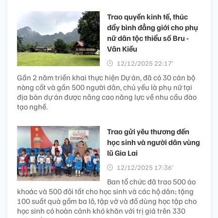
Trao quyền kinh tế, thúc
đẩy bình đẳng giới cho phụ
nữ dân tộc thiểu số Bru -
Vân Kiều
12/12/2025 22:17’
Gần 2 năm triển khai thực hiện Dự án, đã có 30 cán bộ
nòng cốt và gần 500 người dân, chủ yếu là phụ nữ tại
địa bàn dự án được nâng cao năng lực về nhu cầu đào
tạo nghề.
Trao gửi yêu thương đến
học sinh và người dân vùng
lũ Gia Lai
12/12/2025 17:36’
Ban tổ chức đã trao 500 áo
khoác và 500 đôi tất cho học sinh và các hộ dân; tặng
100 suất quà gồm ba lô, tập vở và đồ dùng học tập cho
học sinh có hoàn cảnh khó khăn với trị giá trên 330