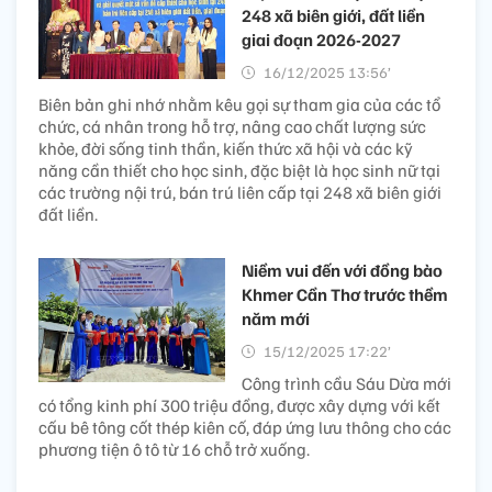
248 xã biên giới, đất liền
giai đoạn 2026-2027
16/12/2025 13:56’
Biên bản ghi nhớ nhằm kêu gọi sự tham gia của các tổ
chức, cá nhân trong hỗ trợ, nâng cao chất lượng sức
khỏe, đời sống tinh thần, kiến thức xã hội và các kỹ
năng cần thiết cho học sinh, đặc biệt là học sinh nữ tại
các trường nội trú, bán trú liên cấp tại 248 xã biên giới
đất liền.
Niềm vui đến với đồng bào
Khmer Cần Thơ trước thềm
năm mới
15/12/2025 17:22’
Công trình cầu Sáu Dừa mới
có tổng kinh phí 300 triệu đồng, được xây dựng với kết
cấu bê tông cốt thép kiên cố, đáp ứng lưu thông cho các
phương tiện ô tô từ 16 chỗ trở xuống.