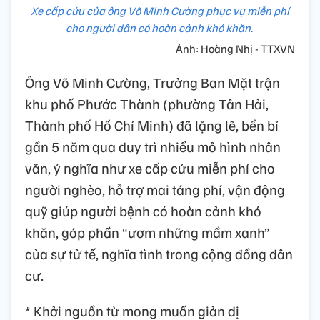
Xe cấp cứu của ông Võ Minh Cường phục vụ miễn phí
cho người dân có hoàn cảnh khó khăn.
Ảnh: Hoàng Nhị - TTXVN
Ông Võ Minh Cường, Trưởng Ban Mặt trận
khu phố Phước Thành (phường Tân Hải,
Thành phố Hồ Chí Minh) đã lặng lẽ, bền bỉ
gần 5 năm qua duy trì nhiều mô hình nhân
văn, ý nghĩa như xe cấp cứu miễn phí cho
người nghèo, hỗ trợ mai táng phí, vận động
quỹ giúp người bệnh có hoàn cảnh khó
khăn, góp phần “ươm những mầm xanh”
của sự tử tế, nghĩa tình trong cộng đồng dân
cư.
* Khởi nguồn từ mong muốn giản dị