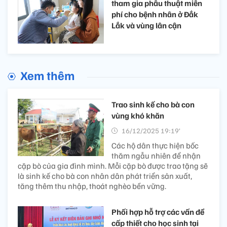
tham gia phẫu thuật miễn
phí cho bệnh nhân ở Đắk
Lắk và vùng lân cận
Xem thêm
Trao sinh kế cho bà con
vùng khó khăn
16/12/2025 19:19’
Các hộ dân thực hiện bốc
thăm ngẫu nhiên để nhận
cặp bò của gia đình mình. Mỗi cặp bò được trao tặng sẽ
là sinh kế cho bà con nhân dân phát triển sản xuất,
tăng thêm thu nhập, thoát nghèo bền vững.
Phối hợp hỗ trợ các vấn đề
cấp thiết cho học sinh tại