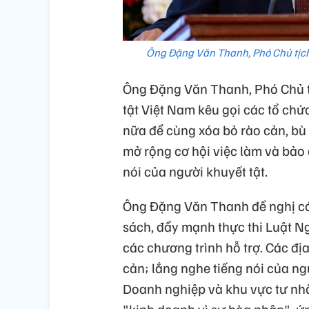
Ông Đặng Văn Thanh, Phó Chủ tịch 
Ông Đặng Văn Thanh, Phó Chủ tị
tật Việt Nam kêu gọi các tổ chứ
nữa để cùng xóa bỏ rào cản, bù 
mở rộng cơ hội việc làm và bảo
nói của người khuyết tật.
Ông Đặng Văn Thanh đề nghị cá
sách, đẩy mạnh thực thi Luật N
các chương trình hỗ trợ. Các đ
cản; lắng nghe tiếng nói của ngư
Doanh nghiệp và khu vực tư nhâ