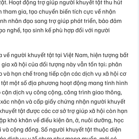
ật. Hoạt động trợ giúp người khuyết tật thu hút
 tham gia, tạo chuyển biến tích cực về nhận
ính nhân đạo sang trợ giúp phát triển, bảo đảm
ạo nghề, tạo sinh kế phù hợp đối với người
a về người khuyết tật tại Việt Nam, hiện tượng bất
gia xã hội của đối tượng này vẫn tồn tại; phân
p và hạn chế trong tiếp cận các dịch vụ xã hội cơ
 tật một số địa phương hoạt động mang tính hình
p cận dịch vụ công cộng, công trình giao thông,
c xác nhận và cấp giấy chứng nhận người khuyết
 khuyết tật được các cơ sở trợ giúp xã hội còn hạn
gặp khó khăn về điều kiện ăn, ở, nuôi dưỡng, học
i và cộng đồng. Số người khuyết tật thuộc diện
ác dịch vụ y tế chưa như mong muốn, mới có