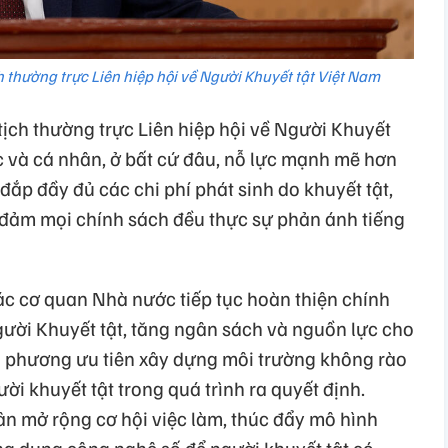
thường trực Liên hiệp hội về Người Khuyết tật Việt Nam
ch thường trực Liên hiệp hội về Người Khuyết
c và cá nhân, ở bất cứ đâu, nỗ lực mạnh mẽ hơn
đắp đầy đủ các chi phí phát sinh do khuyết tật,
 đảm mọi chính sách đều thực sự phản ánh tiếng
c cơ quan Nhà nước tiếp tục hoàn thiện chính
gười Khuyết tật, tăng ngân sách và nguồn lực cho
ịa phương ưu tiên xây dựng môi trường không rào
ời khuyết tật trong quá trình ra quyết định.
n mở rộng cơ hội việc làm, thúc đẩy mô hình