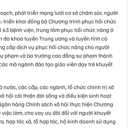
ạch, phát triển mạng lưới cơ sở chăm sóc người
ố; triển khai đồng bộ Chương trình phục hồi chức
ì 63 bệnh viện, trung tâm phục hồi chức năng ở
 đa khoa tuyến Trung ương và tuyến tỉnh có
ng cấp dịch vụ phục hồi chức năng cho người
 sư phạm và ba trường cao đẳng sư phạm thành
 các mã ngành đào tạo giáo viên dạy trẻ khuyết
nước, các cấp, các ngành, tổ chức chính trị xã
ã hội cải thiện đời sống và điều kiện sinh hoạt
, Ngân hàng Chính sách xã hội thực hiện Chương
t việc làm, cho vay ưu đãi đối với người khuyết
a, hợp tác xã, tổ hợp tác, hộ kinh doanh sử dụng