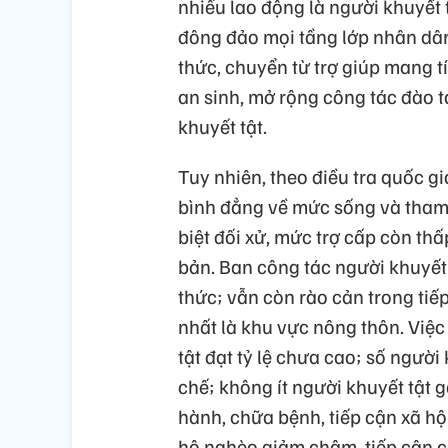
nhiều lao động là người khuyết t
đông đảo mọi tầng lớp nhân dân
thức, chuyển từ trợ giúp mang t
an sinh, mở rộng công tác đào t
khuyết tật.
Tuy nhiên, theo điều tra quốc gi
bình đẳng về mức sống và tham 
biệt đối xử, mức trợ cấp còn thấ
bản. Ban công tác người khuyết
thức; vẫn còn rào cản trong tiế
nhất là khu vực nông thôn. Việ
tật đạt tỷ lệ chưa cao; số người
chế; không ít người khuyết tật 
hành, chữa bệnh, tiếp cận xã hộ
hộ nghèo giảm chậm, tiếp cận c