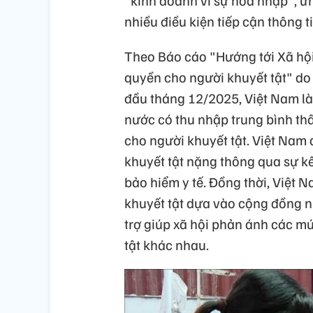
"kinh doanh vì sự hòa nhập", ứ
nhiều điều kiện tiếp cận thông ti
Theo Báo cáo "Hướng tới Xã hội 
quyền cho người khuyết tật" do
đầu tháng 12/2025, Việt Nam l
nước có thu nhập trung bình thấ
cho người khuyết tật. Việt Nam 
khuyết tật nặng thông qua sự kế
bảo hiểm y tế. Đồng thời, Việt 
khuyết tật dựa vào cộng đồng n
trợ giúp xã hội phản ánh các m
tật khác nhau.