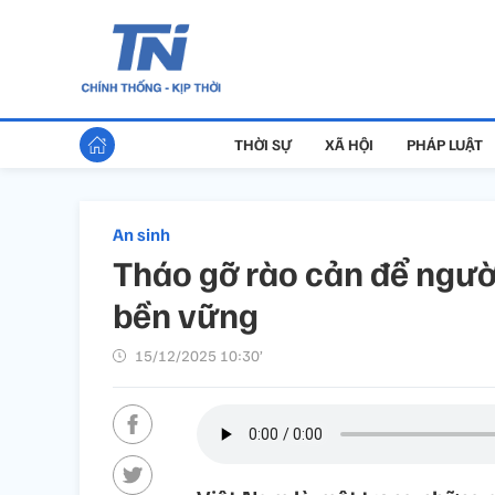
THỜI SỰ
XÃ HỘI
PHÁP LUẬT
An sinh
Tháo gỡ rào cản để ngườ
bền vững
15/12/2025 10:30’