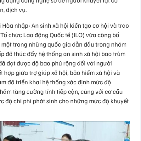
ng dụng công nghệ số để người khuyết tật có
n, dịch vụ.
Hòa nhập: An sinh xã hội kiến tạo cơ hội và trao
 Tổ chức Lao động Quốc tế (ILO) vừa công bố
à một trong những quốc gia dẫn đầu trong nhóm
p đã thúc đẩy hệ thống an sinh xã hội bao trùm
đã đạt được độ bao phủ rộng đối với người
t hợp giữa trợ giúp xã hội, bảo hiểm xã hội và
Nam đã triển khai hệ thống xác định mức độ
hằm tăng cường tính tiếp cận, cùng với cơ cấu
ức độ chi phí phát sinh cho những mức độ khuyết