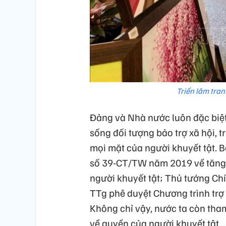
Triển lãm tran
Đảng và Nhà nước luôn đặc biệt
sống đối tượng bảo trợ xã hội, 
mọi mặt của người khuyết tật. 
số 39-CT/TW năm 2019 về tăng 
người khuyết tật; Thủ tướng C
TTg phê duyệt Chương trình trợ 
Không chỉ vậy, nước ta còn tha
về quyền của người khuyết tật...