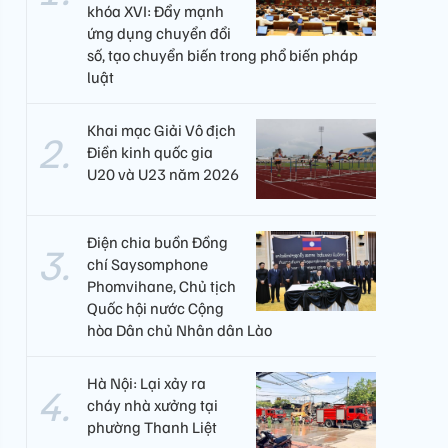
khóa XVI: Đẩy mạnh
ứng dụng chuyển đổi
số, tạo chuyển biến trong phổ biến pháp
luật
Khai mạc Giải Vô địch
Điền kinh quốc gia
U20 và U23 năm 2026
Điện chia buồn Đồng
chí Saysomphone
Phomvihane, Chủ tịch
Quốc hội nước Cộng
hòa Dân chủ Nhân dân Lào
Hà Nội: Lại xảy ra
cháy nhà xưởng tại
phường Thanh Liệt