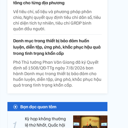
tăng cho từng địa phương
Về tiêu chí, số liệu và phương pháp phân
chia, Nghị quyết quy định tiêu chí dân số, tiêu
chí diện tích tự nhiên, tiêu chí GRDP bình
quân đầu người.
Danh mục trang thiết bị bảo đảm huấn
luyện, diễn tập, ứng phó, khắc phục hậu quả
trong tình trạng khẩn cấp
Phó Thủ tướng Phan Văn Giang đã ký Quyết
định số 1508/QĐ-TTg ngày 7/8/2026 ban
hành Danh mục trang thiết bị bảo đảm cho
huấn luyện, diễn tập, ứng phó, khắc phục hậu
quả trong tình trạng khẩn cấp.
Bạn đọc quan tâm
Kỳ họp không thường
lệ thứ Nhất, Quốc hội