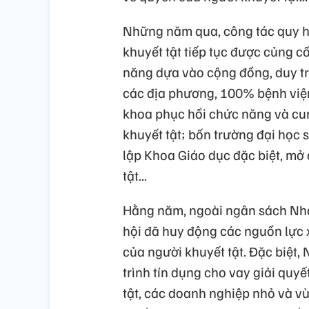
Những năm qua, công tác quy ho
khuyết tật tiếp tục được củng c
năng dựa vào cộng đồng, duy tr
các địa phương, 100% bệnh viện
khoa phục hồi chức năng và cu
khuyết tật; bốn trường đại học
lập Khoa Giáo dục đặc biệt, mở
tật...
Hằng năm, ngoài ngân sách Nhà 
hội đã huy động các nguồn lực x
của người khuyết tật. Đặc biệt
trình tín dụng cho vay giải quyế
tật, các doanh nghiệp nhỏ và vừ