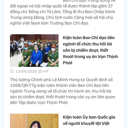
Ban Chỉ đạo Trung ương về
đối ngoại và hội nhập quốc tế được thành lập gồm 37
đồng chí. Đồng chí Tô Lâm, Tổng Bí thư Ban Chấp hành
Trung ương Đảng, Chủ tịch nước Cộng hoà xã hội chủ
nghĩa Việt Nam làm Trưởng Ban Chỉ đạo.
Kiện toàn Ban Chỉ đạo liên
ngành tổ chức thu hồi tài
sản bị chiếm đoạt, thất
thoát trong vụ án Vạn Thịnh
Phát
13/06/2026 20:49’
Thủ tướng Chính phủ Lê Minh Hưng ký Quyết định số
1058/QĐ-TTg kiện toàn thành viên Ban Chỉ đạo liên
ngành Trung ương về tổ chức thi hành án, thu hồi tài
sản bị chiếm đoạt, thất thoát trong các vụ án liên quan
đến Tập đoàn Vạn Thịnh Phát.
Kiện toàn Ủy ban Quốc gia
về người khuyết tật Việt