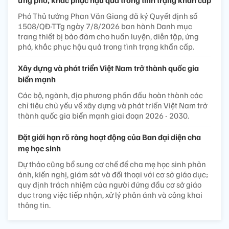
ứng phó, khắc phục hậu quả trong tình trạng khẩn cấp
Phó Thủ tướng Phan Văn Giang đã ký Quyết định số
1508/QĐ-TTg ngày 7/8/2026 ban hành Danh mục
trang thiết bị bảo đảm cho huấn luyện, diễn tập, ứng
phó, khắc phục hậu quả trong tình trạng khẩn cấp.
Xây dựng và phát triển Việt Nam trở thành quốc gia
biển mạnh
Các bộ, ngành, địa phương phấn đấu hoàn thành các
chỉ tiêu chủ yếu về xây dựng và phát triển Việt Nam trở
thành quốc gia biển mạnh giai đoạn 2026 - 2030.
Đặt giới hạn rõ ràng hoạt động của Ban đại diện cha
mẹ học sinh
Dự thảo cũng bổ sung cơ chế để cha mẹ học sinh phản
ánh, kiến nghị, giám sát và đối thoại với cơ sở giáo dục;
quy định trách nhiệm của người đứng đầu cơ sở giáo
dục trong việc tiếp nhận, xử lý phản ánh và công khai
thông tin.