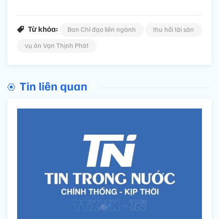
Từ khóa:
Ban Chỉ đạo liên ngành
thu hồi tài sản
vụ án Vạn Thịnh Phát
Tin liên quan