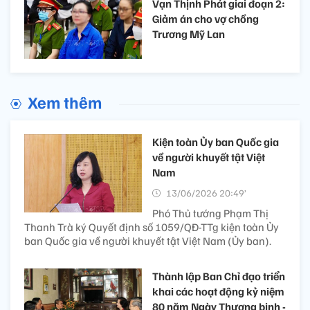
Vạn Thịnh Phát giai đoạn 2:
Giảm án cho vợ chồng
Trương Mỹ Lan
Xem thêm
Kiện toàn Ủy ban Quốc gia
về người khuyết tật Việt
Nam
13/06/2026 20:49’
Phó Thủ tướng Phạm Thị
Thanh Trà ký Quyết định số 1059/QĐ-TTg kiện toàn Ủy
ban Quốc gia về người khuyết tật Việt Nam (Ủy ban).
Thành lập Ban Chỉ đạo triển
khai các hoạt động kỷ niệm
80 năm Ngày Thương binh -