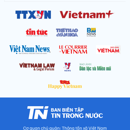
Cơ quan chủ quản: Thông tấn xã Việt Nam