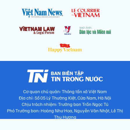
Cơ quan chủ quản: Thông tấn xã Việt Nam
Địa chỉ: Số 05 Lý Thường Kiệt, Cửa Nam, Hà Nội
Chịu trách nhiệm: Trưởng ban Trần Ngọc Tú
Phó Trưởng ban: Hoàng Như Hoa, Nguyễn Văn Nhật, Lê Thị
Thu Hương
Số điện thoại: 024.38257994 - Fax: 024.3826.7981 - Email:
tap.phongbien@gmail.com