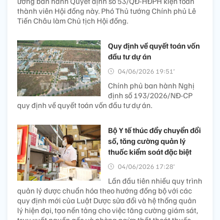
ương ban hành Quyết định số 53/QĐ-HĐPH kiện toàn
thành viên Hội đồng này. Phó Thủ tướng Chính phủ Lê
Tiến Châu làm Chủ tịch Hội đồng.
Quy định về quyết toán vốn
đầu tư dự án
04/06/2026 19:51’
Chính phủ ban hành Nghị
định số 193/2026/NĐ-CP
quy định về quyết toán vốn đầu tư dự án.
Bộ Y tế thúc đẩy chuyển đổi
số, tăng cường quản lý
thuốc kiểm soát đặc biệt
04/06/2026 17:28’
Lần đầu tiên nhiều quy trình
quản lý được chuẩn hóa theo hướng đồng bộ với các
quy định mới của Luật Dược sửa đổi và hệ thống quản
lý hiện đại, tạo nền tảng cho việc tăng cường giám sát,