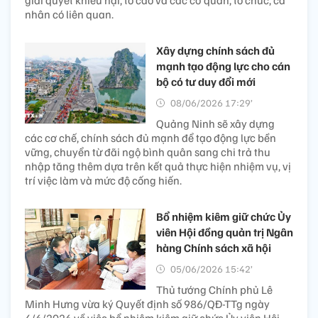
giải quyết khiếu nại, tố cáo và các cơ quan, tổ chức, cá
nhân có liên quan.
Xây dựng chính sách đủ
mạnh tạo động lực cho cán
bộ có tư duy đổi mới
08/06/2026 17:29’
Quảng Ninh sẽ xây dựng
các cơ chế, chính sách đủ mạnh để tạo động lực bền
vững, chuyển từ đãi ngộ bình quân sang chi trả thu
nhập tăng thêm dựa trên kết quả thực hiện nhiệm vụ, vị
trí việc làm và mức độ cống hiến.
Bổ nhiệm kiêm giữ chức Ủy
viên Hội đồng quản trị Ngân
hàng Chính sách xã hội
05/06/2026 15:42’
Thủ tướng Chính phủ Lê
Minh Hưng vừa ký Quyết định số 986/QĐ-TTg ngày