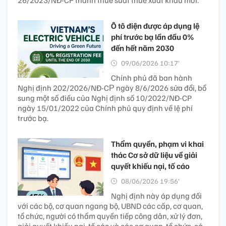
26/2023/NĐ-CP thành thuế suất thuế xuất khẩu mới.
Ô tô điện được áp dụng lệ
phí trước bạ lần đầu 0%
đến hết năm 2030
09/06/2026 10:17’
Chính phủ đã ban hành
Nghị định 202/2026/NĐ-CР ngày 8/6/2026 sửa đổi, bổ
sung một số điều của Nghị định số 10/2022/NĐ-CP
ngày 15/01/2022 của Chính phủ quy định về lệ phí
trước bạ.
Thẩm quyền, phạm vi khai
thác Cơ sở dữ liệu về giải
quyết khiếu nại, tố cáo
08/06/2026 19:56’
Nghị định này áp dụng đối
với các bộ, cơ quan ngang bộ, UBND các cấp, cơ quan,
tổ chức, người có thẩm quyền tiếp công dân, xử lý đơn,