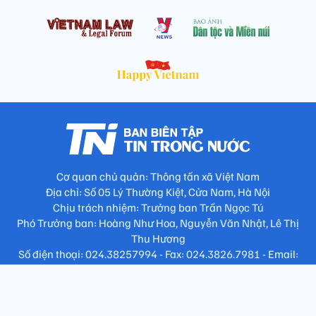
Cơ quan chủ quản: Thông tấn xã Việt Nam
Địa chỉ: Số 05 Lý Thường Kiệt, Cửa Nam, Hà Nội
Chịu trách nhiệm: Trưởng ban Trần Ngọc Tú
Phó Trưởng ban: Hoàng Như Hoa, Nguyễn Văn Nhật, Lê Thị
Thu Hương
Số điện thoại: 024.38257994 - Fax: 024.3826.7981 - Email:
tap.phongbien@gmail.com
Không sao chép nội dung khi chưa có sự đồng ý bằng văn bản
!