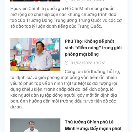
Học viện Chính trị quốc gia Hồ Chí Minh mong muốn
mở rộng cơ chế tiếp cận các khung chương trình đào
tạo của Trường Đảng Trung ương Trung Quốc và các cơ
sở đào tạo lý luận danh tiếng của Trung Quốc.
Phú Thọ: Không để phát
sinh “điểm nóng” trong giải
phóng mặt bằng
01/06/2026 19:26’
Công tác bồi thường, hỗ trợ,
tái định cư và giải phóng mặt bằng vẫn tiềm ẩn nhiều
yếu tố phức tạp về an ninh trật tự. Một số đối tượng lợi
dụng khiếu kiện, tranh chấp đất đai để kích động, lôi
kéo người dân tụ tập đông người, gây mất ổn định địa
bàn, ảnh hưởng đến môi trường đầu tư và tiến độ các
dự án.
Thủ tướng Chính phủ Lê
Minh Hưng: Đẩy mạnh phát