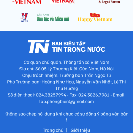
Cơ quan chủ quản: Thông tấn xã Việt Nam
Địa chỉ: Số 05 Lý Thường Kiệt, Cửa Nam, Hà Nội
Chịu trách nhiệm: Trưởng ban Trần Ngọc Tú
Phó Trưởng ban: Hoàng Như Hoa, Nguyễn Văn Nhật, Lê Thị
Thu Hương
Số điện thoại: 024.38257994 - Fax: 024.3826.7981 - Email:
tap.phongbien@gmail.com
Không sao chép nội dung khi chưa có sự đồng ý bằng văn bản
!
Trang chủ
Giới thiệu