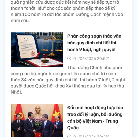
quả nghiên cứu được đúc kết hôm nay sẽ tiếp tục trở
thành “chất liệu” cho các sản phẩm tiếp theo để kỷ
niệm 100 năm ra đời tác phẩm Đường Cách mệnh vào
năm sau.
Phân công soạn thảo văn
bản quy định chi tiết thi
hành 9 luật, nghị quyết
01/06/2026 20:52’
Thủ tướng Chính phủ phân
công các bộ, ngành, cơ quan liên quan chủ trì soạn
thảo 34 văn bản quy định chi tiết thi hành 7 luật, 2 nghị
quyết được Quốc hội khóa XVI thông qua tại Kỳ họp thứ
Nhất.
Đổi mới hoạt động hợp tác
trao đổi lý luận, bồi dưỡng
cán bộ Việt Nam - Trung
Quốc
01/06/2026 20:48’