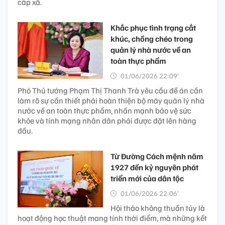
cấp xã.
Khắc phục tình trạng cắt
khúc, chồng chéo trong
quản lý nhà nước về an
toàn thực phẩm
01/06/2026 22:09’
Phó Thủ tướng Phạm Thị Thanh Trà yêu cầu đề án cần
làm rõ sự cần thiết phải hoàn thiện bộ máy quản lý nhà
nước về an toàn thực phẩm, nhấn mạnh bảo vệ sức
khỏe và tính mạng nhân dân phải được đặt lên hàng
đầu.
Từ Đường Cách mệnh năm
1927 đến kỷ nguyên phát
triển mới của dân tộc
01/06/2026 22:06’
Hội thảo không thuần túy là
hoạt động học thuật mang tính thời điểm, mà những kết