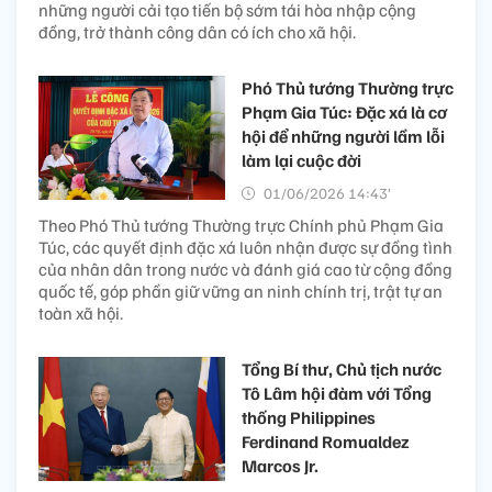
những người cải tạo tiến bộ sớm tái hòa nhập cộng
đồng, trở thành công dân có ích cho xã hội.
Phó Thủ tướng Thường trực
Phạm Gia Túc: Đặc xá là cơ
hội để những người lầm lỗi
làm lại cuộc đời
01/06/2026 14:43’
Theo Phó Thủ tướng Thường trực Chính phủ Phạm Gia
Túc, các quyết định đặc xá luôn nhận được sự đồng tình
của nhân dân trong nước và đánh giá cao từ cộng đồng
quốc tế, góp phần giữ vững an ninh chính trị, trật tự an
toàn xã hội.
Tổng Bí thư, Chủ tịch nước
Tô Lâm hội đàm với Tổng
thống Philippines
Ferdinand Romualdez
Marcos Jr.