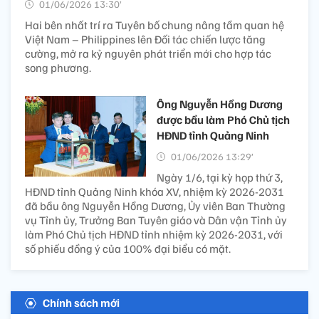
01/06/2026 13:30’
Hai bên nhất trí ra Tuyên bố chung nâng tầm quan hệ
Việt Nam – Philippines lên Đối tác chiến lược tăng
cường, mở ra kỷ nguyên phát triển mới cho hợp tác
song phương.
Ông Nguyễn Hồng Dương
được bầu làm Phó Chủ tịch
HĐND tỉnh Quảng Ninh
01/06/2026 13:29’
Ngày 1/6, tại kỳ họp thứ 3,
HĐND tỉnh Quảng Ninh khóa XV, nhiệm kỳ 2026-2031
đã bầu ông Nguyễn Hồng Dương, Ủy viên Ban Thường
vụ Tỉnh ủy, Trưởng Ban Tuyên giáo và Dân vận Tỉnh ủy
làm Phó Chủ tịch HĐND tỉnh nhiệm kỳ 2026-2031, với
số phiếu đồng ý của 100% đại biểu có mặt.
Chính sách mới