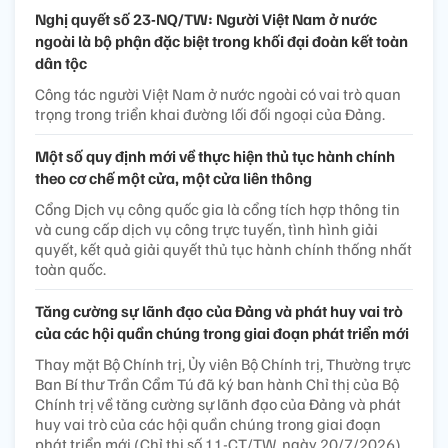
Nghị quyết số 23-NQ/TW: Người Việt Nam ở nước
ngoài là bộ phận đặc biệt trong khối đại đoàn kết toàn
dân tộc
Công tác người Việt Nam ở nước ngoài có vai trò quan
trọng trong triển khai đường lối đối ngoại của Đảng.
Một số quy định mới về thực hiện thủ tục hành chính
theo cơ chế một cửa, một cửa liên thông
Cổng Dịch vụ công quốc gia là cổng tích hợp thông tin
và cung cấp dịch vụ công trực tuyến, tình hình giải
quyết, kết quả giải quyết thủ tục hành chính thống nhất
toàn quốc.
Tăng cường sự lãnh đạo của Đảng và phát huy vai trò
của các hội quần chúng trong giai đoạn phát triển mới
Thay mặt Bộ Chính trị, Ủy viên Bộ Chính trị, Thường trực
Ban Bí thư Trần Cẩm Tú đã ký ban hành Chỉ thị của Bộ
Chính trị về tăng cường sự lãnh đạo của Đảng và phát
huy vai trò của các hội quần chúng trong giai đoạn
phát triển mới (Chỉ thị số 11-CT/TW, ngày 20/7/2026).