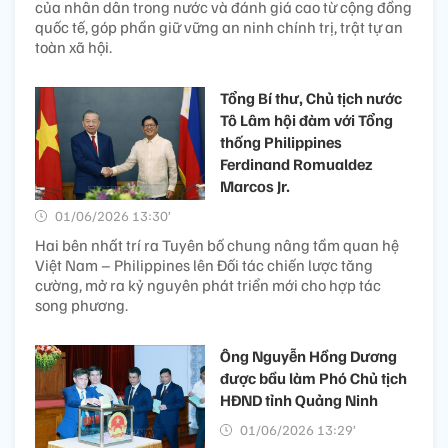
của nhân dân trong nước và đánh giá cao từ cộng đồng
quốc tế, góp phần giữ vững an ninh chính trị, trật tự an
toàn xã hội.
Tổng Bí thư, Chủ tịch nước
Tô Lâm hội đàm với Tổng
thống Philippines
Ferdinand Romualdez
Marcos Jr.
01/06/2026 13:30’
Hai bên nhất trí ra Tuyên bố chung nâng tầm quan hệ
Việt Nam – Philippines lên Đối tác chiến lược tăng
cường, mở ra kỷ nguyên phát triển mới cho hợp tác
song phương.
Ông Nguyễn Hồng Dương
được bầu làm Phó Chủ tịch
HĐND tỉnh Quảng Ninh
01/06/2026 13:29’