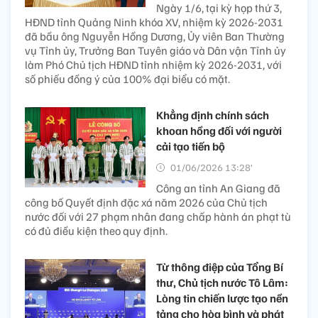
Ngày 1/6, tại kỳ họp thứ 3,
HĐND tỉnh Quảng Ninh khóa XV, nhiệm kỳ 2026-2031
đã bầu ông Nguyễn Hồng Dương, Ủy viên Ban Thường
vụ Tỉnh ủy, Trưởng Ban Tuyên giáo và Dân vận Tỉnh ủy
làm Phó Chủ tịch HĐND tỉnh nhiệm kỳ 2026-2031, với
số phiếu đồng ý của 100% đại biểu có mặt.
Khẳng định chính sách
khoan hồng đối với người
cải tạo tiến bộ
01/06/2026 13:28’
Công an tỉnh An Giang đã
công bố Quyết định đặc xá năm 2026 của Chủ tịch
nước đối với 27 phạm nhân đang chấp hành án phạt tù
có đủ điều kiện theo quy định.
Từ thông điệp của Tổng Bí
thư, Chủ tịch nước Tô Lâm:
Lòng tin chiến lược tạo nền
tảng cho hòa bình và phát