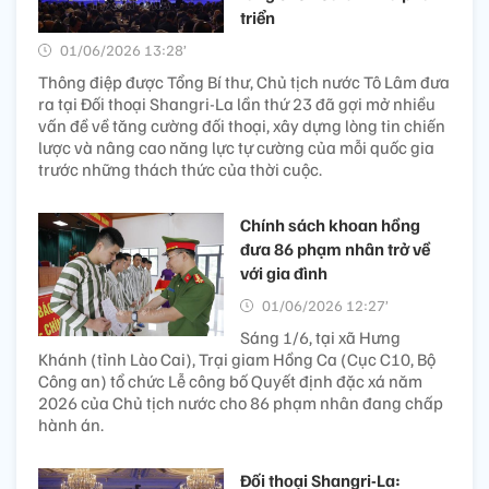
triển
01/06/2026 13:28’
Thông điệp được Tổng Bí thư, Chủ tịch nước Tô Lâm đưa
ra tại Đối thoại Shangri-La lần thứ 23 đã gợi mở nhiều
vấn đề về tăng cường đối thoại, xây dựng lòng tin chiến
lược và nâng cao năng lực tự cường của mỗi quốc gia
trước những thách thức của thời cuộc.
Chính sách khoan hồng
đưa 86 phạm nhân trở về
với gia đình
01/06/2026 12:27’
Sáng 1/6, tại xã Hưng
Khánh (tỉnh Lào Cai), Trại giam Hồng Ca (Cục C10, Bộ
Công an) tổ chức Lễ công bố Quyết định đặc xá năm
2026 của Chủ tịch nước cho 86 phạm nhân đang chấp
hành án.
Đối thoại Shangri-La: