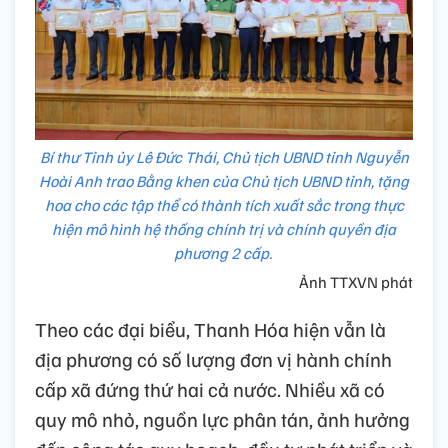
Bí thư Tỉnh ủy Lê Đức Thái, Chủ tịch UBND tỉnh Nguyễn
Hoài Anh trao Bằng khen của Chủ tịch UBND tỉnh, tặng
hoa cho các tập thể có thành tích xuất sắc trong thực
hiện mô hình hệ thống chính trị và chính quyền địa
phương 2 cấp.
Ảnh TTXVN phát
Theo các đại biểu, Thanh Hóa hiện vẫn là
địa phương có số lượng đơn vị hành chính
cấp xã đứng thứ hai cả nước. Nhiều xã có
quy mô nhỏ, nguồn lực phân tán, ảnh hưởng