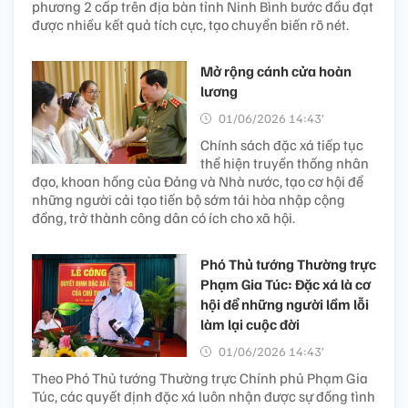
phương 2 cấp trên địa bàn tỉnh Ninh Bình bước đầu đạt
được nhiều kết quả tích cực, tạo chuyển biến rõ nét.
Mở rộng cánh cửa hoàn
lương
01/06/2026 14:43’
Chính sách đặc xá tiếp tục
thể hiện truyền thống nhân
đạo, khoan hồng của Đảng và Nhà nước, tạo cơ hội để
những người cải tạo tiến bộ sớm tái hòa nhập cộng
đồng, trở thành công dân có ích cho xã hội.
Phó Thủ tướng Thường trực
Phạm Gia Túc: Đặc xá là cơ
hội để những người lầm lỗi
làm lại cuộc đời
01/06/2026 14:43’
Theo Phó Thủ tướng Thường trực Chính phủ Phạm Gia
Túc, các quyết định đặc xá luôn nhận được sự đồng tình