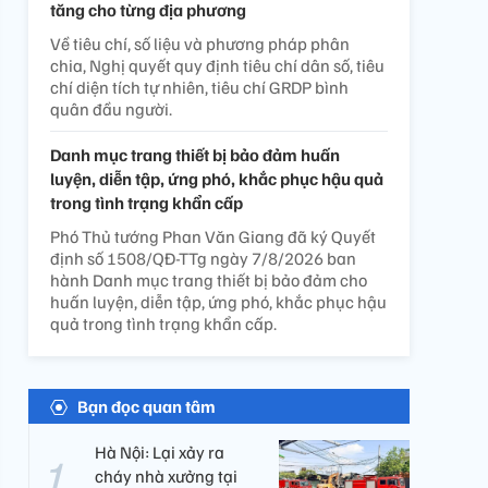
tăng cho từng địa phương
Về tiêu chí, số liệu và phương pháp phân
chia, Nghị quyết quy định tiêu chí dân số, tiêu
chí diện tích tự nhiên, tiêu chí GRDP bình
quân đầu người.
Danh mục trang thiết bị bảo đảm huấn
luyện, diễn tập, ứng phó, khắc phục hậu quả
trong tình trạng khẩn cấp
Phó Thủ tướng Phan Văn Giang đã ký Quyết
định số 1508/QĐ-TTg ngày 7/8/2026 ban
hành Danh mục trang thiết bị bảo đảm cho
huấn luyện, diễn tập, ứng phó, khắc phục hậu
quả trong tình trạng khẩn cấp.
Bạn đọc quan tâm
Hà Nội: Lại xảy ra
cháy nhà xưởng tại