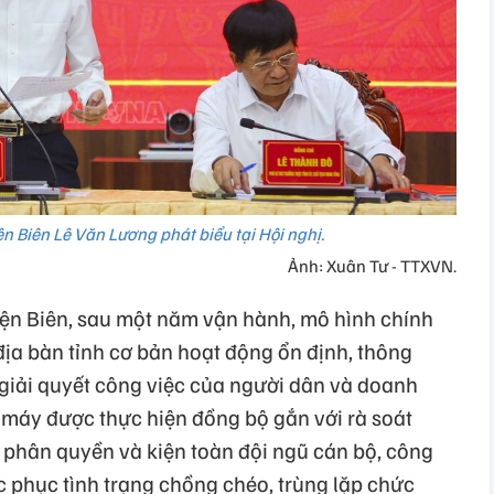
n Biên Lê Văn Lương phát biểu tại Hội nghị.
Ảnh: Xuân Tư - TTXVN.
ện Biên, sau một năm vận hành, mô hình chính
ịa bàn tỉnh cơ bản hoạt động ổn định, thông
 giải quyết công việc của người dân và doanh
 máy được thực hiện đồng bộ gắn với rà soát
 phân quyền và kiện toàn đội ngũ cán bộ, công
c phục tình trạng chồng chéo, trùng lặp chức