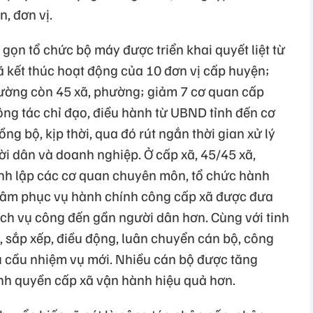
, đơn vị.
h gọn tổ chức bộ máy được triển khai quyết liệt từ
đã kết thúc hoạt động của 10 đơn vị cấp huyện;
hường còn 45 xã, phường; giảm 7 cơ quan cấp
Công tác chỉ đạo, điều hành từ UBND tỉnh đến cơ
ồng bộ, kịp thời, qua đó rút ngắn thời gian xử lý
ời dân và doanh nghiệp. Ở cấp xã, 45/45 xã,
nh lập các cơ quan chuyên môn, tổ chức hành
 tâm phục vụ hành chính công cấp xã được đưa
ch vụ công đến gần người dân hơn. Cùng với tinh
í, sắp xếp, điều động, luân chuyển cán bộ, công
u cầu nhiệm vụ mới. Nhiều cán bộ được tăng
nh quyền cấp xã vận hành hiệu quả hơn.