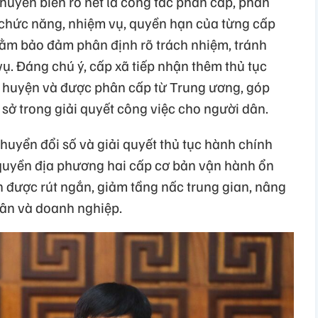
huyển biến rõ nét là công tác phân cấp, phân
ể chức năng, nhiệm vụ, quyền hạn của từng cấp
hằm bảo đảm phân định rõ trách nhiệm, tránh
ụ. Đáng chú ý, cấp xã tiếp nhận thêm thủ tục
 huyện và được phân cấp từ Trung ương, góp
sở trong giải quyết công việc cho người dân.
huyển đổi số và giải quyết thủ tục hành chính
quyền địa phương hai cấp cơ bản vận hành ổn
nh được rút ngắn, giảm tầng nấc trung gian, nâng
dân và doanh nghiệp.