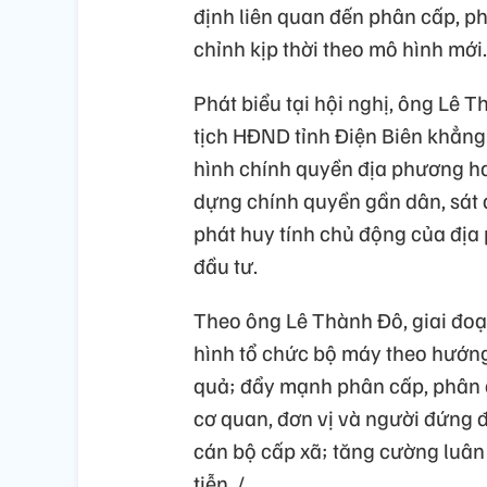
định liên quan đến phân cấp, p
chỉnh kịp thời theo mô hình mới.
Phát biểu tại hội nghị, ông Lê 
tịch HĐND tỉnh Điện Biên khẳng
hình chính quyền địa phương ha
dựng chính quyền gần dân, sát d
phát huy tính chủ động của địa 
đầu tư.
Theo ông Lê Thành Đô, giai đoạ
hình tổ chức bộ máy theo hướng 
quả; đẩy mạnh phân cấp, phân q
cơ quan, đơn vị và người đứng đ
cán bộ cấp xã; tăng cường luân
tiễn../.