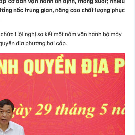
ấp cơ bản vận hành ổn định, thông suốt; nhiều
 tầng nấc trung gian, nâng cao chất lượng phục
.
ổ chức Hội nghị sơ kết một năm vận hành bộ máy
 quyền địa phương hai cấp.