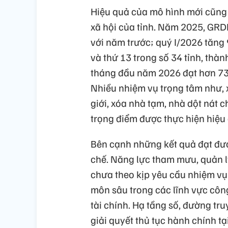
Hiệu quả của mô hình mới cũng 
xã hội của tỉnh. Năm 2025, GRD
với năm trước; quý I/2026 tăng 
và thứ 13 trong số 34 tỉnh, thà
tháng đầu năm 2026 đạt hơn 73
Nhiều nhiệm vụ trọng tâm như, x
giới, xóa nhà tạm, nhà dột nát 
trọng điểm được thực hiện hiệu
Bên cạnh những kết quả đạt đượ
chế. Năng lực tham mưu, quản l
chưa theo kịp yêu cầu nhiệm vụ
môn sâu trong các lĩnh vực công
tài chính. Hạ tầng số, đường t
giải quyết thủ tục hành chính t