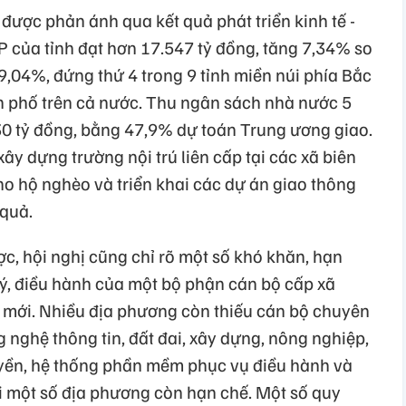
được phản ánh qua kết quả phát triển kinh tế -
P của tỉnh đạt hơn 17.547 tỷ đồng, tăng 7,34% so
9,04%, đứng thứ 4 trong 9 tỉnh miền núi phía Bắc
nh phố trên cả nước. Thu ngân sách nhà nước 5
0 tỷ đồng, bằng 47,9% dự toán Trung ương giao.
ây dựng trường nội trú liên cấp tại các xã biên
cho hộ nghèo và triển khai các dự án giao thông
 quả.
c, hội nghị cũng chỉ rõ một số khó khăn, hạn
ý, điều hành của một bộ phận cán bộ cấp xã
 mới. Nhiều địa phương còn thiếu cán bộ chuyên
 nghệ thông tin, đất đai, xây dựng, nông nghiệp,
ruyền, hệ thống phần mềm phục vụ điều hành và
ại một số địa phương còn hạn chế. Một số quy