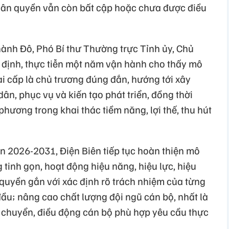
hân quyền vẫn còn bất cập hoặc chưa được điều
Thành Đô, Phó Bí thư Thường trực Tỉnh ủy, Chủ
 định, thực tiễn một năm vận hành cho thấy mô
i cấp là chủ trương đúng đắn, hướng tới xây
ân, phục vụ và kiến tạo phát triển, đồng thời
phương trong khai thác tiềm năng, lợi thế, thu hút
n 2026-2031, Điện Biên tiếp tục hoàn thiện mô
tinh gọn, hoạt động hiệu năng, hiệu lực, hiệu
uyền gắn với xác định rõ trách nhiệm của từng
ầu; nâng cao chất lượng đội ngũ cán bộ, nhất là
 chuyển, điều động cán bộ phù hợp yêu cầu thực