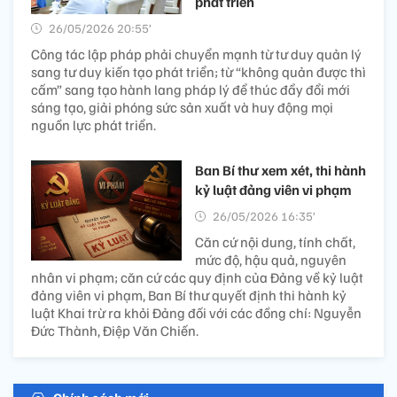
phát triển
26/05/2026 20:55’
Công tác lập pháp phải chuyển mạnh từ tư duy quản lý
sang tư duy kiến tạo phát triển; từ “không quản được thì
cấm” sang tạo hành lang pháp lý để thúc đẩy đổi mới
sáng tạo, giải phóng sức sản xuất và huy động mọi
nguồn lực phát triển.
Ban Bí thư xem xét, thi hành
kỷ luật đảng viên vi phạm
26/05/2026 16:35’
Căn cứ nội dung, tính chất,
mức độ, hậu quả, nguyên
nhân vi phạm; căn cứ các quy định của Đảng về kỷ luật
đảng viên vi phạm, Ban Bí thư quyết định thi hành kỷ
luật Khai trừ ra khỏi Đảng đối với các đồng chí: Nguyễn
Đức Thành, Điệp Văn Chiến.