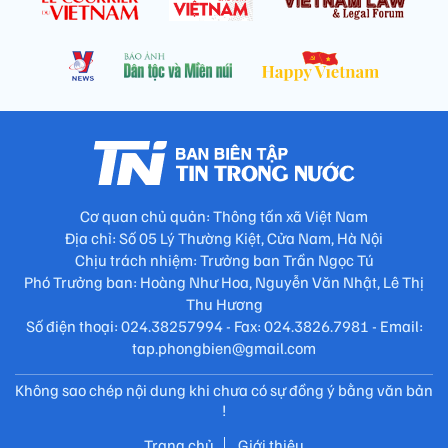
Cơ quan chủ quản: Thông tấn xã Việt Nam
Địa chỉ: Số 05 Lý Thường Kiệt, Cửa Nam, Hà Nội
Chịu trách nhiệm: Trưởng ban Trần Ngọc Tú
Phó Trưởng ban: Hoàng Như Hoa, Nguyễn Văn Nhật, Lê Thị
Thu Hương
Số điện thoại: 024.38257994 - Fax: 024.3826.7981 - Email:
tap.phongbien@gmail.com
Không sao chép nội dung khi chưa có sự đồng ý bằng văn bản
!
Trang chủ
Giới thiệu