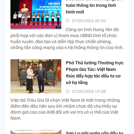
toàn thông tin trong tình
hình mới
27/05/2026 20:36’
Công an tỉnh Hưng Yên đã
phối hợp với các đơn vị tham mưu UBND tỉnh tổ chức
huấn luyện, đào tạo và diễn tập thực chiến phòng,
chống tấn công mạng vào 4 hệ thống thông tin của tỉnh.
Phó Thủ tướng Thường trực
Phạm Gia Túc: Việt Nam
thúc đẩy hợp tác đầu tư cơ
sở hạ tầng
27/05/2026 19:38’
Việc bà Trâu Gia Di chọn Việt Nam là một trong những
điểm đến đầu tiên sau khi nhậm chức đã cho thấy sự
đánh giá cao của AIIB đối với vai trò và vị thế của Việt
Nam.
Sơn La giải ngân vốn đầu tư