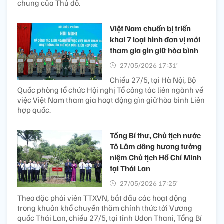
chung của Thủ đô.
Việt Nam chuẩn bị triển
khai 7 loại hình đơn vị mới
tham gia gìn giữ hòa bình
27/05/2026 17:31’
Chiều 27/5, tại Hà Nội, Bộ
Quốc phòng tổ chức Hội nghị Tổ công tác liên ngành về
việc Việt Nam tham gia hoạt động gìn giữ hòa bình Liên
hợp quốc.
Tổng Bí thư, Chủ tịch nước
Tô Lâm dâng hương tưởng
niệm Chủ tịch Hồ Chí Minh
tại Thái Lan
27/05/2026 17:25’
Theo đặc phái viên TTXVN, bắt đầu các hoạt động
trong khuôn khổ chuyến thăm chính thức tới Vương
quốc Thái Lan, chiều 27/5, tại tỉnh Udon Thani, Tổng Bí