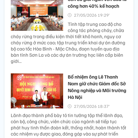
công hơn 40% kế hoạch
27/05/2026 19:29’
Tỉnh tập trung cao độ cho
công tác phòng cháy, chữa
cháy rừng trong điều kiện thời tiết khô hanh, nguy cơ
cháy rừng ở mức cao; tập trung triển khai dự án đường
bộ cao tốc Hòa Bình - Mộc Châu, đoạn tuyến qua địa
bàn tỉnh Sơn La và các dự án trường học liên cấp biên
giới...
Bổ nhiệm ông Lê Thanh
Nam giữ chức Giám đốc Sở
Nông nghiệp và Môi trường
Hà Nội
27/05/2026 18:37’
Lãnh đạo thành phố bày tỏ tin tưởng tập thể lãnh đạo,
cán bộ, công chức, viên chức của ngành sẽ tiếp tục
phát huy tinh thần đoàn kết, thống nhất, hoàn thành tốt
các nhiệm vụ được giao, đóng góp vào sự phát triển