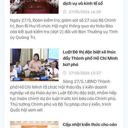
dịch vụ và kinh tế số
27/05/2026 16:25’
Ngày 27/5, Đoàn kiểm tra, giám sát số 27 của Bộ Chính
trị, Ban Bí thư tổ chức Hội nghị thông qua dự thảo Báo
cáo kết quả kiểm tra (đợt 2) đối với Ban Thường vụ Tỉnh
ủy Quảng Trị.
Luật Đô thị đặc biệt sẽ thúc
đẩy Thành phố Hồ Chí Minh
bứt phá
27/05/2026 15:37’
Sáng 27/5, UBND Thành
phố Hồ Chí Minh tổ chức Hội thảo lấy ý kiến doanh
nghiệp về dự thảo dự án Luật Đô thị đặc biệt, nhằm tiếp
tục hoàn chỉnh dự án luật trước khi báo cáo Chính phủ,
Thủ tướng Chính phủ và Bộ Tư pháp cho ý kiến, trình
Quốc hội xem xét.
Cập nhật kiến thức cho cán