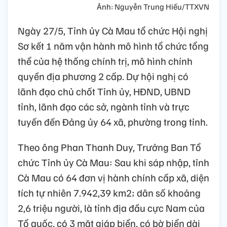
Ảnh: Nguyễn Trung Hiếu/TTXVN
Ngày 27/5, Tỉnh ủy Cà Mau tổ chức Hội nghị
Sơ kết 1 năm vận hành mô hình tổ chức tổng
thể của hệ thống chính trị, mô hình chính
quyền địa phương 2 cấp. Dự hội nghị có
lãnh đạo chủ chốt Tỉnh ủy, HĐND, UBND
tỉnh, lãnh đạo các sở, ngành tỉnh và trực
tuyến đến Đảng ủy 64 xã, phường trong tỉnh.
Theo ông Phan Thanh Duy, Trưởng Ban Tổ
chức Tỉnh ủy Cà Mau: Sau khi sáp nhập, tỉnh
Cà Mau có 64 đơn vị hành chính cấp xã, diện
tích tự nhiên 7.942,39 km2; dân số khoảng
2,6 triệu người, là tỉnh địa đầu cực Nam của
Tổ quốc, có 3 mặt giáp biển, có bờ biển dài