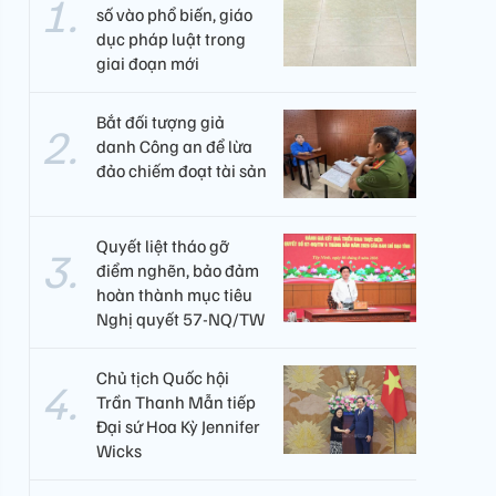
số vào phổ biến, giáo
dục pháp luật trong
giai đoạn mới
Bắt đối tượng giả
danh Công an để lừa
đảo chiếm đoạt tài sản
Quyết liệt tháo gỡ
điểm nghẽn, bảo đảm
hoàn thành mục tiêu
Nghị quyết 57-NQ/TW
Chủ tịch Quốc hội
Trần Thanh Mẫn tiếp
Đại sứ Hoa Kỳ Jennifer
Wicks