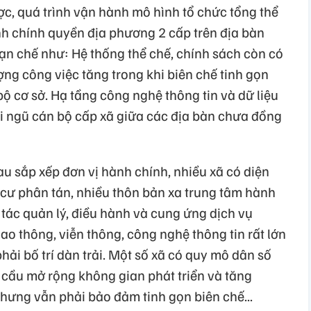
c, quá trình vận hành mô hình tổ chức tổng thể
nh chính quyền địa phương 2 cấp trên địa bàn
ạn chế như: Hệ thống thể chế, chính sách còn có
ng công việc tăng trong khi biên chế tinh gọn
bộ cơ sở. Hạ tầng công nghệ thông tin và dữ liệu
i ngũ cán bộ cấp xã giữa các địa bàn chưa đồng
sau sắp xếp đơn vị hành chính, nhiều xã có diện
ân cư phân tán, nhiều thôn bản xa trung tâm hành
tác quản lý, điều hành và cung ứng dịch vụ
ao thông, viễn thông, công nghệ thông tin rất lớn
ải bố trí dàn trải. Một số xã có quy mô dân số
u cầu mở rộng không gian phát triển và tăng
hưng vẫn phải bảo đảm tinh gọn biên chế...