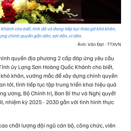
hánh cho biết, tỉnh đã và đang tiếp tục tháo gỡ khó khăn,
ng chính quyền gần dân, sát dân, vì dân.
Ảnh: Văn Đạt - TTXVN
hính quyền địa phương 2 cấp đáp ứng yêu cầu
ư Tỉnh ủy Lạng Sơn Hoàng Quốc Khánh cho biết,
gỡ khó khăn, vướng mắc để xây dựng chính quyền
an tới, tỉnh tiếp tục tập trung triển khai hiệu quả
ng ương, Bộ Chính trị, Ban Bí thư và Nghị quyết
II, nhiệm kỳ 2025 - 2030 gắn với tình hình thực
ao chất lượng đội ngũ cán bộ, công chức, viên