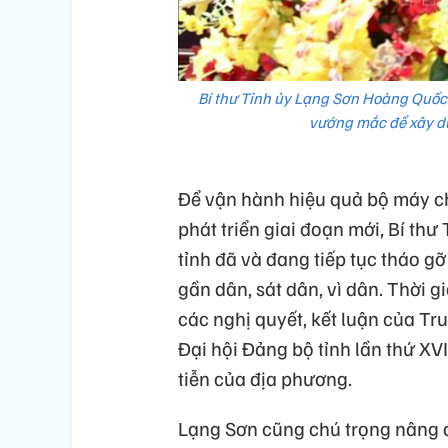
Bí thư Tỉnh ủy Lạng Sơn Hoàng Quốc K
vướng mắc để xây dự
Để vận hành hiệu quả bộ máy c
phát triển giai đoạn mới, Bí th
tỉnh đã và đang tiếp tục tháo 
gần dân, sát dân, vì dân. Thời gi
các nghị quyết, kết luận của Tru
Đại hội Đảng bộ tỉnh lần thứ XVI
tiễn của địa phương.
Lạng Sơn cũng chú trọng nâng c