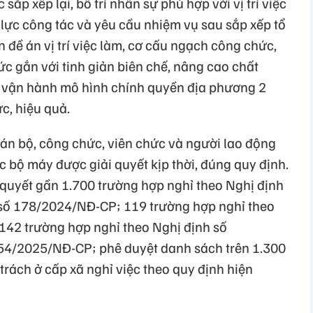
sắp xếp lại, bố trí nhân sự phù hợp với vị trí việc
lực công tác và yêu cầu nhiệm vụ sau sắp xếp tổ
 đề án vị trí việc làm, cơ cấu ngạch công chức,
c gắn với tinh giản biên chế, nâng cao chất
u vận hành mô hình chính quyền địa phương 2
c, hiệu quả.
cán bộ, công chức, viên chức và người lao động
c bộ máy được giải quyết kịp thời, đúng quy định.
i quyết gần 1.700 trường hợp nghỉ theo Nghị định
số 178/2024/NĐ-CP; 119 trường hợp nghỉ theo
142 trường hợp nghỉ theo Nghị định số
54/2025/NĐ-CP; phê duyệt danh sách trên 1.300
rách ở cấp xã nghỉ việc theo quy định hiện