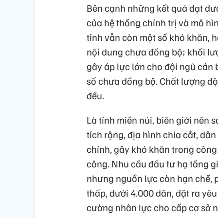
Bên cạnh những kết quả đạt đượ
của hệ thống chính trị và mô hì
tỉnh vẫn còn một số khó khăn, h
nội dung chưa đồng bộ; khối lượ
gây áp lực lớn cho đội ngũ cán 
số chưa đồng bộ. Chất lượng độ
đều.
Là tỉnh miền núi, biên giới nên 
tích rộng, địa hình chia cắt, d
chính, gây khó khăn trong công 
công. Nhu cầu đầu tư hạ tầng gi
nhưng nguồn lực còn hạn chế, ph
thấp, dưới 4.000 dân, đặt ra yê
cường nhân lực cho cấp cơ sở n