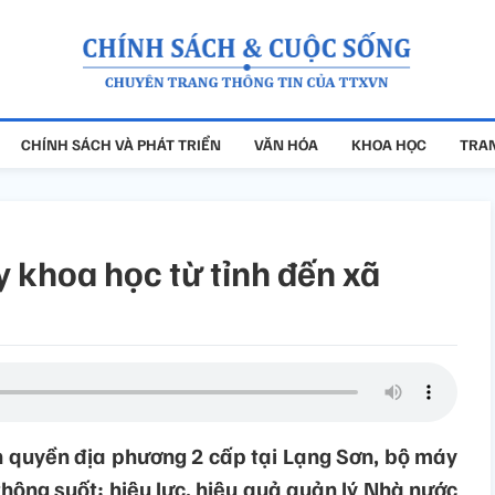
CHÍNH SÁCH VÀ PHÁT TRIỂN
VĂN HÓA
KHOA HỌC
TRAN
 khoa học từ tỉnh đến xã
 quyền địa phương 2 cấp tại Lạng Sơn, bộ máy
hông suốt; hiệu lực, hiệu quả quản lý Nhà nước