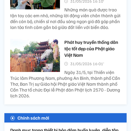
31/05/2026 16:10’
Những món quà được trao
tận tay các em nhỏ, những lời động viên chân thành gửi
đến cán bộ, chiến sĩ nơi đầu sóng ngọn gió đã góp phần
lan tỏa tình cảm gắn bó giữa đất liền với biển đảo.
Phát huy truyền thống dân
tộc tốt đẹp của Phật giáo
Việt Nam
31/05/2026 16:01’
Ngày 31/5, tại Thiền viện
Trúc lâm Phương Nam, phường An Bình, thành phố Cần
Thơ, Ban Trị sự Giáo hội Phật giáo Việt Nam thành phố
Cần Thơ tổ chức Đại lễ Phật đản Phật lịch 2570 - Dương
lịch 2026.
Chính sách mới
Danh mục trang thiết bị bảo đảm huấn luyện, diễn tập,