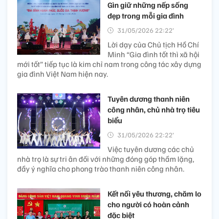
Gìn giữ những nếp sống
đẹp trong mỗi gia đình
31/05/2026 22:22’
Lời dạy của Chủ tịch Hồ Chí
Minh “Gia đình tốt thì xã hội
mới tốt” tiếp tục là kim chỉ nam trong công tác xây dựng
gia đình Việt Nam hiện nay.
Tuyên dương thanh niên
công nhân, chủ nhà trọ tiêu
biểu
31/05/2026 22:22’
Việc tuyên dương các chủ
nhà trọ là sự tri ân đối với những đóng góp thầm lặng,
đầy ý nghĩa cho phong trào thanh niên công nhân.
Kết nối yêu thương, chăm lo
cho người có hoàn cảnh
đặc biệt