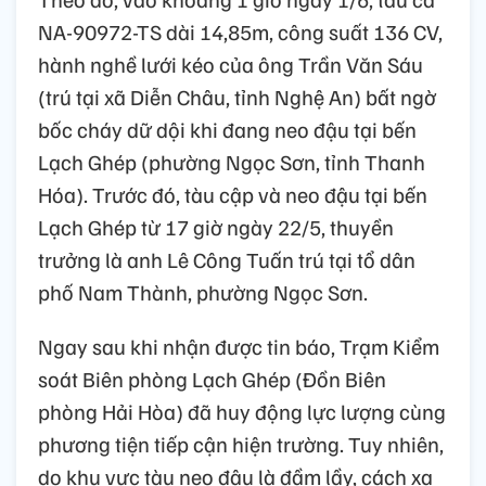
NA-90972-TS dài 14,85m, công suất 136 CV,
hành nghề lưới kéo của ông Trần Văn Sáu
(trú tại xã Diễn Châu, tỉnh Nghệ An) bất ngờ
bốc cháy dữ dội khi đang neo đậu tại bến
Lạch Ghép (phường Ngọc Sơn, tỉnh Thanh
Hóa). Trước đó, tàu cập và neo đậu tại bến
Lạch Ghép từ 17 giờ ngày 22/5, thuyền
trưởng là anh Lê Công Tuấn trú tại tổ dân
phố Nam Thành, phường Ngọc Sơn.
Ngay sau khi nhận được tin báo, Trạm Kiểm
soát Biên phòng Lạch Ghép (Đồn Biên
phòng Hải Hòa) đã huy động lực lượng cùng
phương tiện tiếp cận hiện trường. Tuy nhiên,
do khu vực tàu neo đậu là đầm lầy, cách xa