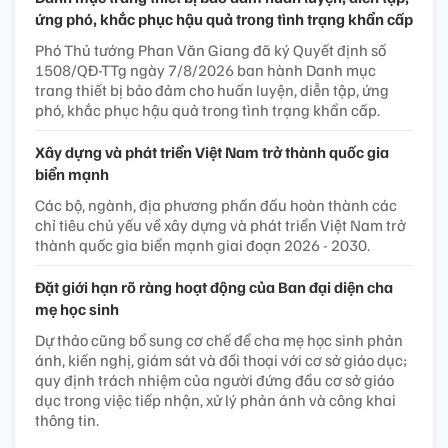
ứng phó, khắc phục hậu quả trong tình trạng khẩn cấp
Phó Thủ tướng Phan Văn Giang đã ký Quyết định số
1508/QĐ-TTg ngày 7/8/2026 ban hành Danh mục
trang thiết bị bảo đảm cho huấn luyện, diễn tập, ứng
phó, khắc phục hậu quả trong tình trạng khẩn cấp.
Xây dựng và phát triển Việt Nam trở thành quốc gia
biển mạnh
Các bộ, ngành, địa phương phấn đấu hoàn thành các
chỉ tiêu chủ yếu về xây dựng và phát triển Việt Nam trở
thành quốc gia biển mạnh giai đoạn 2026 - 2030.
Đặt giới hạn rõ ràng hoạt động của Ban đại diện cha
mẹ học sinh
Dự thảo cũng bổ sung cơ chế để cha mẹ học sinh phản
ánh, kiến nghị, giám sát và đối thoại với cơ sở giáo dục;
quy định trách nhiệm của người đứng đầu cơ sở giáo
dục trong việc tiếp nhận, xử lý phản ánh và công khai
thông tin.