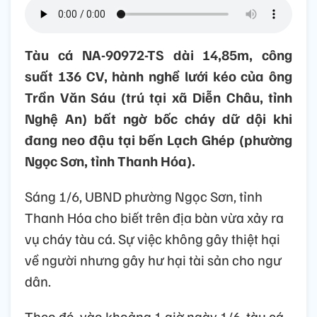
Tàu cá NA-90972-TS dài 14,85m, công
suất 136 CV, hành nghề lưới kéo của ông
Trần Văn Sáu (trú tại xã Diễn Châu, tỉnh
Nghệ An) bất ngờ bốc cháy dữ dội khi
đang neo đậu tại bến Lạch Ghép (phường
Ngọc Sơn, tỉnh Thanh Hóa).
Sáng 1/6, UBND phường Ngọc Sơn, tỉnh
Thanh Hóa cho biết trên địa bàn vừa xảy ra
vụ cháy tàu cá. Sự việc không gây thiệt hại
về người nhưng gây hư hại tài sản cho ngư
dân.
Theo đó, vào khoảng 1 giờ ngày 1/6, tàu cá