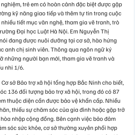
 nghiệm, trẻ em có hoàn cảnh đặc biệt được gặp
ờng kỹ năng giao tiếp và thêm tự tin trong cuộc
hiều tiết mục văn nghệ, tham gia vẽ tranh, trò
Trường Đại học Luật Hà Nội. Em Nguyễn Thị
 nói đang được nuôi dưỡng tại cơ sở, hào hứng
c anh chị sinh viên. Thông qua ngôn ngữ ký
 gỡ những người bạn mới, tham gia vẽ tranh và
u nhi 1/6.
ơ sở Bảo trợ xã hội tổng hợp Bắc Ninh cho biết,
c 136 đối tượng bảo trợ xã hội, trong đó có 87
ẻ em thuộc diện cần được bảo vệ khẩn cấp. Nhiều
hăn, thiếu sự chăm sóc của gia đình hoặc gặp trở
và hòa nhập cộng đồng. Bên cạnh việc bảo đảm
hăm sóc sức khỏe, cơ sở thường xuyên phối hợp