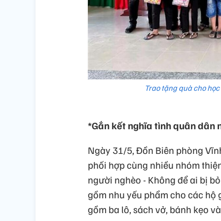
Trao tặng quà cho học
*Gắn kết nghĩa tình quân dân n
Ngày 31/5, Đồn Biên phòng Vĩn
phối hợp cùng nhiều nhóm thiện
người nghèo - Không để ai bị bỏ
gồm nhu yếu phẩm cho các hộ gi
gồm ba lô, sách vở, bánh kẹo v