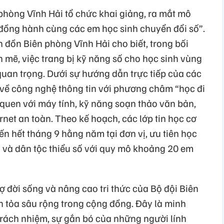
phòng Vĩnh Hải tổ chức khai giảng, ra mắt mô
đồng hành cùng các em học sinh chuyển đổi số”.
n đồn Biên phòng Vĩnh Hải cho biết, trong bối
 mẽ, việc trang bị kỹ năng số cho học sinh vùng
quan trọng. Dưới sự hướng dẫn trực tiếp của các
 về công nghệ thông tin với phương châm “học đi
 quen với máy tính, kỹ năng soạn thảo văn bản,
ernet an toàn. Theo kế hoạch, các lớp tin học cơ
ến hết tháng 9 hằng năm tại đơn vị, ưu tiên học
 và dân tộc thiểu số với quy mô khoảng 20 em
ợ đời sống và nâng cao tri thức của Bộ đội Biên
 tỏa sâu rộng trong cộng đồng. Đây là minh
trách nhiệm, sự gắn bó của những người lính