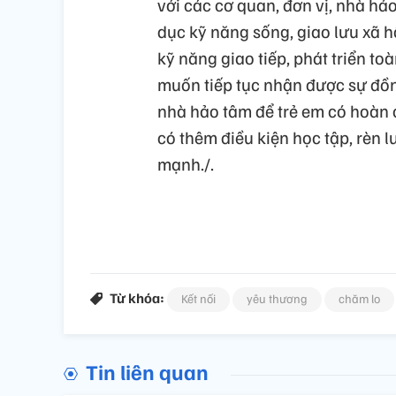
với các cơ quan, đơn vị, nhà hả
dục kỹ năng sống, giao lưu xã h
kỹ năng giao tiếp, phát triển to
muốn tiếp tục nhận được sự đồn
nhà hảo tâm để trẻ em có hoàn 
có thêm điều kiện học tập, rèn l
mạnh./.
Từ khóa:
Kết nối
yêu thương
chăm lo
Tin liên quan