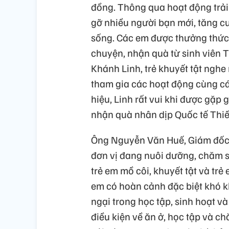
đồng. Thông qua hoạt động trải
gỡ nhiều người bạn mới, tăng cư
sống. Các em được thưởng thức n
chuyện, nhận quà từ sinh viên 
Khánh Linh, trẻ khuyết tật nghe
tham gia các hoạt động cùng cá
hiệu, Linh rất vui khi được gặp
nhận quà nhân dịp Quốc tế Thiế
Ông Nguyễn Văn Huế, Giám đốc C
đơn vị đang nuôi dưỡng, chăm só
trẻ em mồ côi, khuyết tật và tr
em có hoàn cảnh đặc biệt khó k
ngại trong học tập, sinh hoạt 
điều kiện về ăn ở, học tập và c