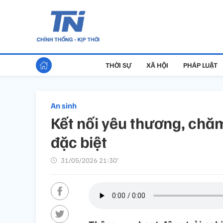
THỜI SỰ
XÃ HỘI
PHÁP LUẬT
An sinh
Kết nối yêu thương, chă
đặc biệt
31/05/2026 21:30’