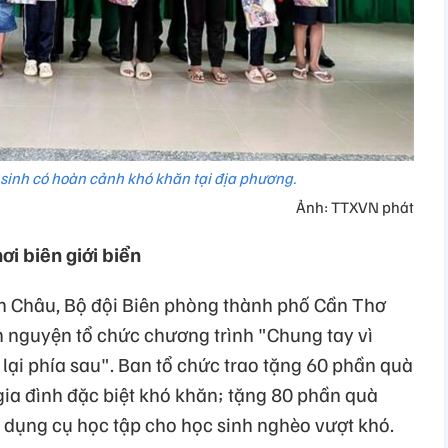
 sinh có hoàn cảnh khó khăn tại địa phương.
Ảnh: TTXVN phát
ơi biên giới biển
h Châu, Bộ đội Biên phòng thành phố Cần Thơ
 nguyện tổ chức chương trình "Chung tay vì
 lại phía sau". Ban tổ chức trao tặng 60 phần quà
a đình đặc biệt khó khăn; tặng 80 phần quà
à dụng cụ học tập cho học sinh nghèo vượt khó.