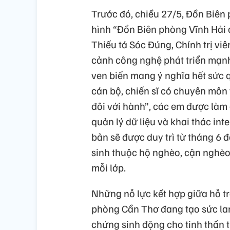
Trước đó, chiều 27/5, Đồn Biên 
hình “Đồn Biên phòng Vĩnh Hải 
Thiếu tá Sóc Đúng, Chính trị viê
cảnh công nghệ phát triển mạnh
ven biển mang ý nghĩa hết sức 
cán bộ, chiến sĩ có chuyên môn
đôi với hành”, các em được làm
quản lý dữ liệu và khai thác int
bản sẽ được duy trì từ tháng 6 đ
sinh thuộc hộ nghèo, cận nghèo
mỗi lớp.
Những nỗ lực kết hợp giữa hỗ tr
phòng Cần Thơ đang tạo sức lan
chứng sinh động cho tinh thần 