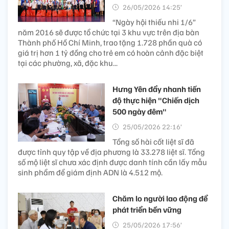
26/05/2026 14:25’
“Ngày hội thiếu nhi 1/6”
năm 2016 sẽ được tổ chức tại 3 khu vực trên địa bàn
Thành phố Hồ Chí Minh, trao tặng 1.728 phần quà có
giá trị hơn 1 tỷ đồng cho trẻ em có hoàn cảnh đặc biệt
tại các phường, xã, đặc khu...
Hưng Yên đẩy nhanh tiến
độ thực hiện "Chiến dịch
500 ngày đêm"
25/05/2026 22:16’
Tổng số hài cốt liệt sĩ đã
được tỉnh quy tập về địa phương là 33.278 liệt sĩ. Tổng
số mộ liệt sĩ chưa xác định được danh tính cần lấy mẫu
sinh phẩm để giám định ADN là 4.512 mộ.
Chăm lo người lao động để
phát triển bền vững
25/05/2026 17:56’