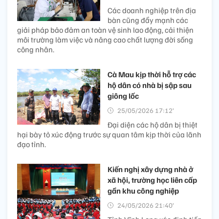
Các doanh nghiệp trên địa
bàn cũng đẩy mạnh các
giải pháp bảo đảm an toàn vệ sinh lao động, cải thiện
môi trường làm việc và nâng cao chất lượng đời sống
công nhân.
Cà Mau kịp thời hỗ trợ các
hộ dân có nhà bị sập sau
giông lốc
25/05/2026 17:12’
Đại diện các hộ dân bị thiệt
hại bày tỏ xúc động trước sự quan tâm kịp thời của lãnh
đạo tỉnh.
Kiến nghị xây dựng nhà ở
xã hội, trường học liên cấp
gần khu công nghiệp
24/05/2026 21:40’