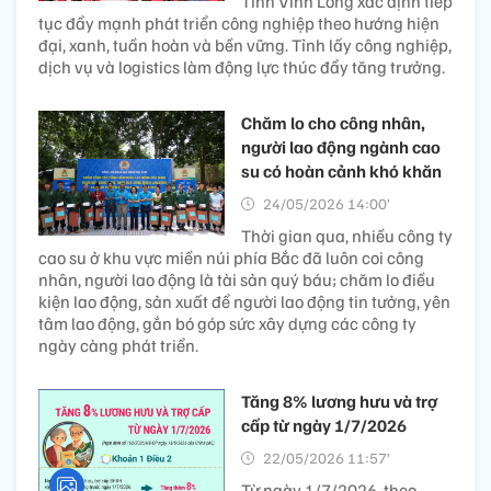
Tỉnh Vĩnh Long xác định tiếp
tục đẩy mạnh phát triển công nghiệp theo hướng hiện
đại, xanh, tuần hoàn và bền vững. Tỉnh lấy công nghiệp,
dịch vụ và logistics làm động lực thúc đẩy tăng trưởng.
Chăm lo cho công nhân,
người lao động ngành cao
su có hoàn cảnh khó khăn
24/05/2026 14:00’
Thời gian qua, nhiều công ty
cao su ở khu vực miền núi phía Bắc đã luôn coi công
nhân, người lao động là tài sản quý báu; chăm lo điều
kiện lao động, sản xuất để người lao động tin tưởng, yên
tâm lao động, gắn bó góp sức xây dựng các công ty
ngày càng phát triển.
Tăng 8% lương hưu và trợ
cấp từ ngày 1/7/2026
22/05/2026 11:57’
Từ ngày 1/7/2026, theo