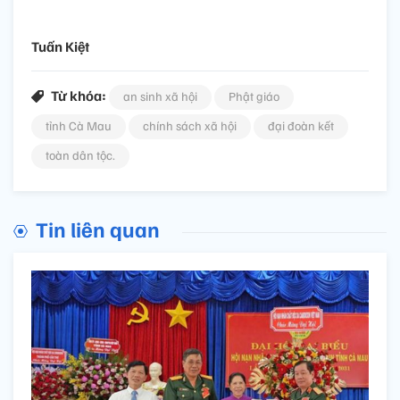
Tuấn Kiệt
Từ khóa:
an sinh xã hội
Phật giáo
tỉnh Cà Mau
chính sách xã hội
đại đoàn kết
toàn dân tộc.
Tin liên quan