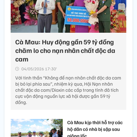
Cà Mau: Huy động gần 59 tỷ đồng
chăm lo cho nạn nhân chất độc da
cam
04/05/2026 17:30’
Với tinh thần “Không để nạn nhân chất độc da cam
bị bỏ lại phía sau”, nhiệm kỳ qua, Hội Nạn nhân
chất độc da cam/Dioxin các cấp trong tỉnh đã tích
cực vận động nguồn lực xã hội được gần 59 tỷ
đồng.
Cà Mau kịp thời hỗ trợ các
hộ dân có nhà bị sập sau
giông lốc