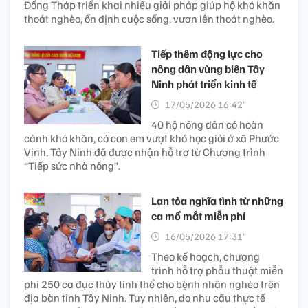
Đồng Tháp triển khai nhiều giải pháp giúp hộ khó khăn
thoát nghèo, ổn định cuộc sống, vươn lên thoát nghèo.
Tiếp thêm động lực cho
nông dân vùng biên Tây
Ninh phát triển kinh tế
17/05/2026 16:42’
40 hộ nông dân có hoàn
cảnh khó khăn, có con em vượt khó học giỏi ở xã Phước
Vinh, Tây Ninh đã được nhận hỗ trợ từ Chương trình
“Tiếp sức nhà nông”.
Lan tỏa nghĩa tình từ những
ca mổ mắt miễn phí
16/05/2026 17:31’
Theo kế hoạch, chương
trình hỗ trợ phẫu thuật miễn
phí 250 ca đục thủy tinh thể cho bệnh nhân nghèo trên
địa bàn tỉnh Tây Ninh. Tuy nhiên, do nhu cầu thực tế