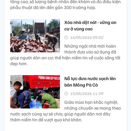
tăng cao, số lượng bệnh nhân đến khám và đủ điều kiện
phẫu thuật đã lên đến gần 300 trường hợp.
Xóa nhà dột nát - vững an
cư ở vùng cao
16/05/2026 09:02’
Những ngôi nhà mới hoàn
thành đưa vào sử dụng đã
giúp người dân an cư; thể hiện niềm tin về cuộc sống tốt
đẹp hơn.
Nỗ lực đưa nước sạch lên
bản Mông Pà Cò
15/05/2026 11:39’
Giữa mùa hạn khắc nghiệt,
những chuyến xe mang theo
nước sạch cùng sự sẻ chia, giúp người dân nơi đây
thêm niềm tin để vượt qua khó khăn.