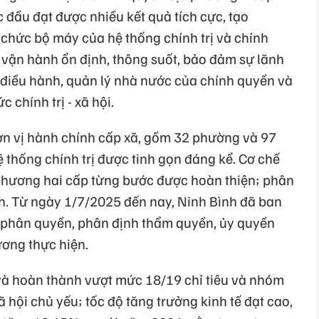
c đầu đạt được nhiều kết quả tích cực, tạo
ổ chức bộ máy của hệ thống chính trị và chính
vận hành ổn định, thông suốt, bảo đảm sự lãnh
 điều hành, quản lý nhà nước của chính quyền và
chính trị - xã hội.
đơn vị hành chính cấp xã, gồm 32 phường và 97
 thống chính trị được tinh gọn đáng kể. Cơ chế
phương hai cấp từng bước được hoàn thiện; phân
. Từ ngày 1/7/2025 đến nay, Ninh Bình đã ban
 phân quyền, phân định thẩm quyền, ủy quyền
ương thực hiện.
và hoàn thành vượt mức 18/19 chỉ tiêu và nhóm
 xã hội chủ yếu; tốc độ tăng trưởng kinh tế đạt cao,