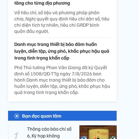
tăng cho từng địa phương
Về tiêu chí, số liệu và phương pháp phân
chia, Nghị quyết quy định tiêu chí dân số, tiêu
chí diện tích tự nhiên, tiêu chí GRDP bình
quân đầu người.
Danh mục trang thiết bị bảo đảm huấn
luyện, diễn tập, ứng phó, khắc phục hậu quả
trong tình trạng khẩn cấp
Phó Thủ tướng Phan Văn Giang đã ký Quyết
định số 1508/QĐ-TTg ngày 7/8/2026 ban
hành Danh mục trang thiết bị bảo đảm cho
huấn luyện, diễn tập, ứng phó, khắc phục hậu
quả trong tình trạng khẩn cấp.
Bạn đọc quan tâm
Thông cáo báo chí số
6, Kỳ họp không