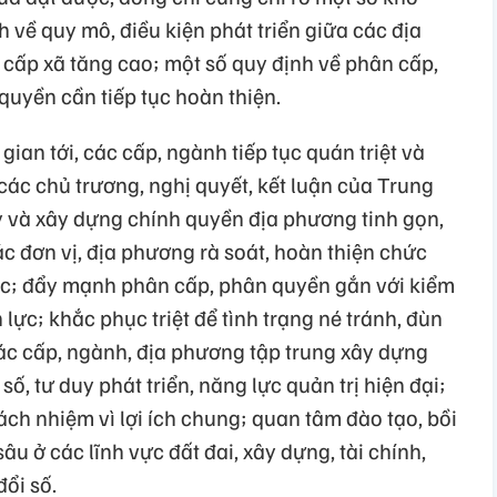
 về quy mô, điều kiện phát triển giữa các địa
 cấp xã tăng cao; một số quy định về phân cấp,
uyền cần tiếp tục hoàn thiện.
ian tới, các cấp, ngành tiếp tục quán triệt và
 các chủ trương, nghị quyết, kết luận của Trung
 và xây dựng chính quyền địa phương tinh gọn,
ác đơn vị, địa phương rà soát, hoàn thiện chức
ệc; đẩy mạnh phân cấp, phân quyền gắn với kiểm
 lực; khắc phục triệt để tình trạng né tránh, đùn
các cấp, ngành, địa phương tập trung xây dựng
số, tư duy phát triển, năng lực quản trị hiện đại;
ch nhiệm vì lợi ích chung; quan tâm đào tạo, bồi
 ở các lĩnh vực đất đai, xây dựng, tài chính,
ổi số.