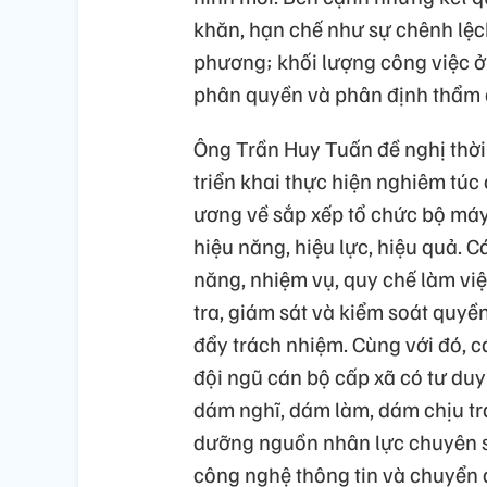
khăn, hạn chế như sự chênh lệch
phương; khối lượng công việc ở
phân quyền và phân định thẩm q
Ông Trần Huy Tuấn đề nghị thời g
triển khai thực hiện nghiêm túc
ương về sắp xếp tổ chức bộ máy
hiệu năng, hiệu lực, hiệu quả. C
năng, nhiệm vụ, quy chế làm vi
tra, giám sát và kiểm soát quyền
đẩy trách nhiệm. Cùng với đó, 
đội ngũ cán bộ cấp xã có tư duy 
dám nghĩ, dám làm, dám chịu trá
dưỡng nguồn nhân lực chuyên sâu
công nghệ thông tin và chuyển đ