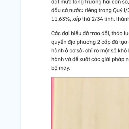
đạt mức tăng trưởng hai con số
đầu cả nước; riêng trong Quý I/
11,63%, xếp thứ 2/34 tỉnh, thàn
Các đại biểu đã trao đổi, thảo l
quyền địa phương 2 cấp đã tạo c
hành ở cơ sở; chỉ rõ một số khó
hành và đề xuất các giải pháp 
bộ máy.