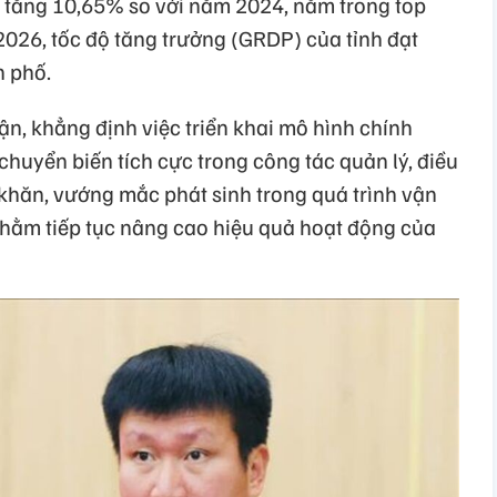
, tăng 10,65% so với năm 2024, nằm trong top
2026, tốc độ tăng trưởng (GRDP) của tỉnh đạt
h phố.
uận, khẳng định việc triển khai mô hình chính
huyển biến tích cực trong công tác quản lý, điều
 khăn, vướng mắc phát sinh trong quá trình vận
nhằm tiếp tục nâng cao hiệu quả hoạt động của