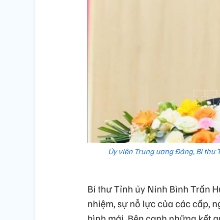
Ủy viên Trung ương Đảng, Bí thư T
Bí thư Tỉnh ủy Ninh Bình Trần H
nhiệm, sự nỗ lực của các cấp, n
hình mới. Bên cạnh những kết q