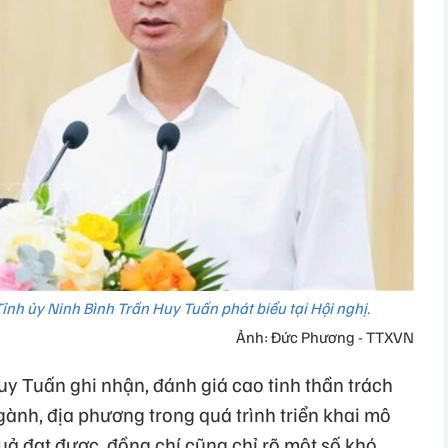
ỉnh ủy Ninh Bình Trần Huy Tuấn phát biểu tại Hội nghị.
Ảnh: Đức Phương - TTXVN
uy Tuấn ghi nhận, đánh giá cao tinh thần trách
gành, địa phương trong quá trình triển khai mô
uả đạt được, đồng chí cũng chỉ rõ một số khó