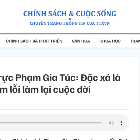
CHÍNH SÁCH VÀ PHÁT TRIỂN
VĂN HÓA
KHOA HỌC
TRAN
ực Phạm Gia Túc: Đặc xá là
 lỗi làm lại cuộc đời