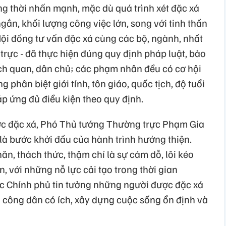
 thời nhấn mạnh, mặc dù quá trình xét đặc xá
ngắn, khối lượng công việc lớn, song với tinh thần
Hội đồng tư vấn đặc xá cùng các bộ, ngành, nhất
trực - đã thực hiện đúng quy định pháp luật, bảo
ch quan, dân chủ; các phạm nhân đều có cơ hội
 phân biệt giới tính, tôn giáo, quốc tịch, độ tuổi
áp ứng đủ điều kiện theo quy định.
 đặc xá, Phó Thủ tướng Thường trực Phạm Gia
là bước khởi đầu của hành trình hướng thiện.
ăn, thách thức, thậm chí là sự cám dỗ, lôi kéo
, với những nỗ lực cải tạo trong thời gian
c Chính phủ tin tưởng những người được đặc xá
h công dân có ích, xây dựng cuộc sống ổn định và