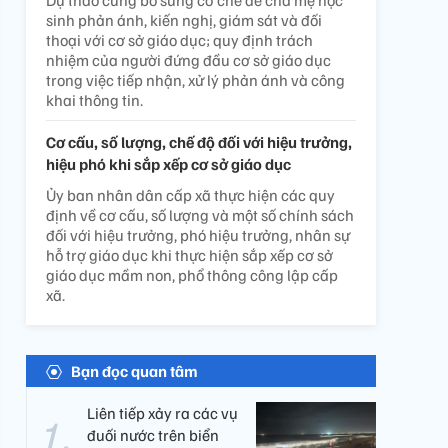
Dự thảo cũng bổ sung cơ chế để cha mẹ học
sinh phản ánh, kiến nghị, giám sát và đối
thoại với cơ sở giáo dục; quy định trách
nhiệm của người đứng đầu cơ sở giáo dục
trong việc tiếp nhận, xử lý phản ánh và công
khai thông tin.
Cơ cấu, số lượng, chế độ đối với hiệu trưởng,
hiệu phó khi sắp xếp cơ sở giáo dục
Ủy ban nhân dân cấp xã thực hiện các quy
định về cơ cấu, số lượng và một số chính sách
đối với hiệu trưởng, phó hiệu trưởng, nhân sự
hỗ trợ giáo dục khi thực hiện sắp xếp cơ sở
giáo dục mầm non, phổ thông công lập cấp
xã.
Bạn đọc quan tâm
Liên tiếp xảy ra các vụ
đuối nước trên biển