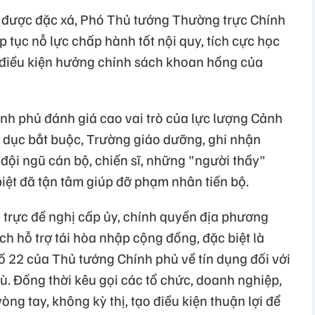
được đặc xá, Phó Thủ tướng Thường trực Chính
 tục nỗ lực chấp hành tốt nội quy, tích cực học
ủ điều kiện hưởng chính sách khoan hồng của
h phủ đánh giá cao vai trò của lực lượng Cảnh
áo dục bắt buộc, Trường giáo dưỡng, ghi nhận
ội ngũ cán bộ, chiến sĩ, những "người thầy"
iệt đã tận tâm giúp đỡ phạm nhân tiến bộ.
trực đề nghị cấp ủy, chính quyền địa phương
ch hỗ trợ tái hòa nhập cộng đồng, đặc biệt là
ố 22 của Thủ tướng Chính phủ về tín dụng đối với
ù. Đồng thời kêu gọi các tổ chức, doanh nghiệp,
ng tay, không kỳ thị, tạo điều kiện thuận lợi để