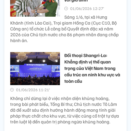
01/06/2026 12:27’
Sáng 1/6, tại xã Hưng
Khánh (tỉnh Lào Cai), Trại giam Hồng Ca (Cục C10, Bộ
Công an) tổ chức Lễ công bố Quyết định đặc xá năm
2026 của Chủ tịch nước cho 86 phạm nhân đang chấp
hành án.
Đối thoại Shangri-La:
Khẳng định vị thế quan
trọng của Việt Nam trong
cấu trúc an ninh khu vực và
toàn cầu
01/06/2026 11:21’
Không chỉ dừng lại ở việc nhận diện khủng hoảng,
trong bài phát biểu, Tổng Bí thư, Chủ tịch nước Tô Lâm
đã đề xuất sáu định hướng hành động mang tính giải
pháp thực chất cho khu vực, từ việc củng cố trật tự dựa
trên luật lệ đến quản trị phòng ngừa khủng hoảng.