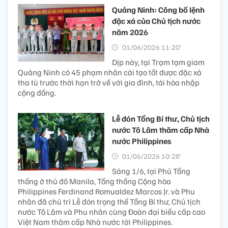
Quảng Ninh: Công bố lệnh
đặc xá của Chủ tịch nước
năm 2026
01/06/2026 11:20’
Dịp này, tại Trạm tạm giam
Quảng Ninh có 45 phạm nhân cải tạo tốt được đặc xá
tha tù trước thời hạn trở về với gia đình, tái hòa nhập
cộng đồng.
Lễ đón Tổng Bí thư, Chủ tịch
nước Tô Lâm thăm cấp Nhà
nước Philippines
01/06/2026 10:28’
Sáng 1/6, tại Phủ Tổng
thống ở thủ đô Manila, Tổng thống Cộng hòa
Philippines Ferdinand Romualdez Marcos Jr. và Phu
nhân đã chủ trì Lễ đón trọng thể Tổng Bí thư, Chủ tịch
nước Tô Lâm và Phu nhân cùng Đoàn đại biểu cấp cao
Việt Nam thăm cấp Nhà nước tới Philippines.