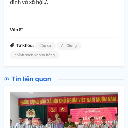
đình và xã hội./.
Văn Sĩ
Từ khóa:
đặc xá
An Giang
chính sách khoan hồng
Tin liên quan