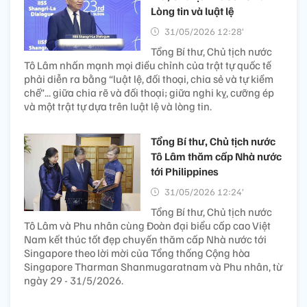
Lòng tin và luật lệ
31/05/2026 12:28’
Tổng Bí thư, Chủ tịch nước
Tô Lâm nhấn mạnh mọi điều chỉnh của trật tự quốc tế
phải diễn ra bằng “luật lệ, đối thoại, chia sẻ và tự kiềm
chế”... giữa chia rẽ và đối thoại; giữa nghi kỵ, cưỡng ép
và một trật tự dựa trên luật lệ và lòng tin.
Tổng Bí thư, Chủ tịch nước
Tô Lâm thăm cấp Nhà nước
tới Philippines
31/05/2026 12:24’
Tổng Bí thư, Chủ tịch nước
Tô Lâm và Phu nhân cùng Đoàn đại biểu cấp cao Việt
Nam kết thúc tốt đẹp chuyến thăm cấp Nhà nước tới
Singapore theo lời mời của Tổng thống Cộng hòa
Singapore Tharman Shanmugaratnam và Phu nhân, từ
ngày 29 - 31/5/2026.