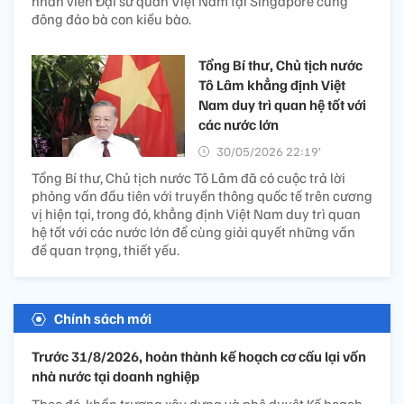
nhân viên Đại sứ quán Việt Nam tại Singapore cùng
đông đảo bà con kiều bào.
Tổng Bí thư, Chủ tịch nước
Tô Lâm khẳng định Việt
Nam duy trì quan hệ tốt với
các nước lớn
30/05/2026 22:19’
Tổng Bí thư, Chủ tịch nước Tô Lâm đã có cuộc trả lời
phỏng vấn đầu tiên với truyền thông quốc tế trên cương
vị hiện tại, trong đó, khẳng định Việt Nam duy trì quan
hệ tốt với các nước lớn để cùng giải quyết những vấn
đề quan trọng, thiết yếu.
Chính sách mới
Trước 31/8/2026, hoàn thành kế hoạch cơ cấu lại vốn
nhà nước tại doanh nghiệp
Theo đó, khẩn trương xây dựng và phê duyệt Kế hoạch