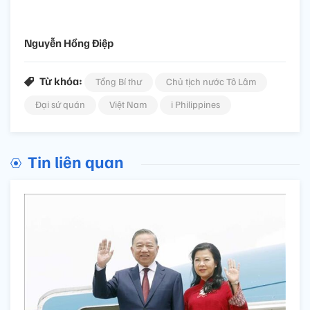
Nguyễn Hồng Điệp
Từ khóa:
Tổng Bí thư
Chủ tịch nước Tô Lâm
Đại sứ quán
Việt Nam
i Philippines
Tin liên quan